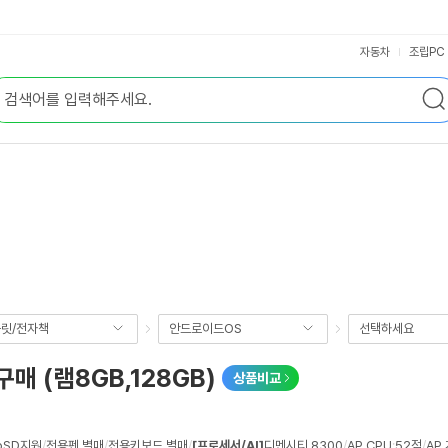
자동차
조립PC
릿/전자책
안드로이드OS
선택하세요
매 (램8GB,128GB)
상품비교
roSD지원
/
전용펜 별매
/
전용키보드 별매
/
[프로세서/AI]
디멘시티 8300
/
AP CPU
:
52점
/
AP