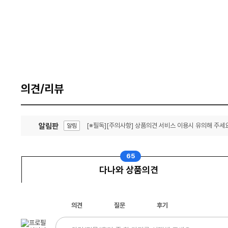
의견/리뷰
알림판
[※필독][주의사항] 상품의견 서비스 이용시 유의해 주세요
알림
잦은 오류, PC속도 잡자! PC안정화 위해 이건 꼭!
알림
65
다나와 상품의견
의견
질문
후기