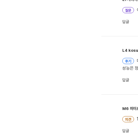
질문
답글
L4
kos
후기
성능은 
답글
M6
히이
의견
답글