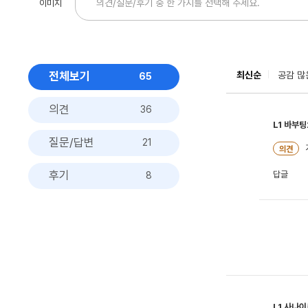
전체보기
최신순
공감 많
65
의견
36
L1
바부팅
질문/답변
21
의견
후기
답글
8
L1
사나이