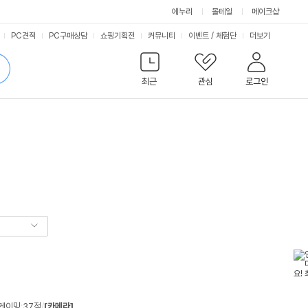
에누리
몰테일
메이크샵
서
PC견적
PC구매상담
쇼핑기획전
커뮤니티
이벤트
/
체험단
더보기
비
검
색
최근
관심
로그인
스
 게이밍
:
37점
/
[카메라]