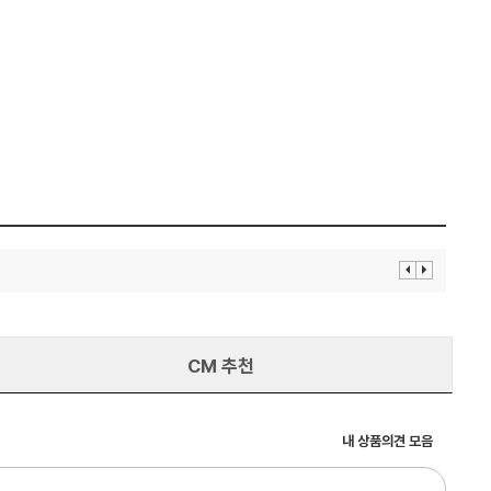
이
다
전
음
보
보
기
기
CM 추천
내 상품의견 모음