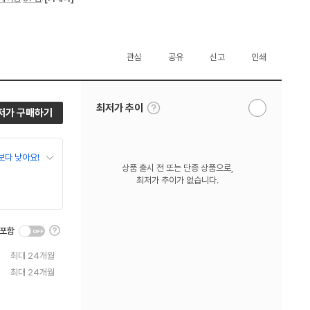
관심
공유
신고
인쇄
툴
최저가 추이
저가 구매하기
알
팁
림
보
받
기
기
보다 낮아요!
상품 출시 전 또는 단종 상품으로,
최저가 추이가 없습니다.
툴
 포함
팁
보
최대 24개월
기
최대 24개월