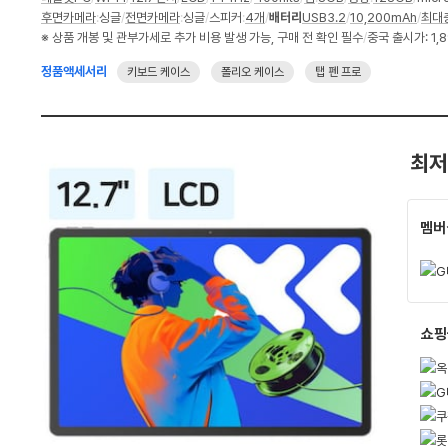
세
:
후면카메라
:
싱글
/
전면카메라
:
싱글
/
스피커
:
4개
/
배터리
USB3.2
/
10,200mAh
/
최대
스
다
※ 상품 개봉 및 관부가세로 추가 비용 발생 가능, 구매 전 확인 필수
/
중국 출시가: 1,8
펙
나
와
가
정품액세서리
키보드 케이스
폴리오 케이스
탭 펜 프로
격
비
교
최저
멤버
쇼핑