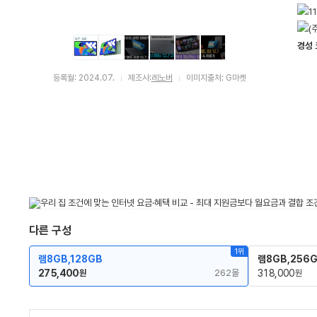
경성
등록월: 2024.07.
제조사:
레노버
이미지출처: G마켓
다른 구성
1위
램8GB,128GB
램8GB,256
275,400
262몰
318,000
원
원