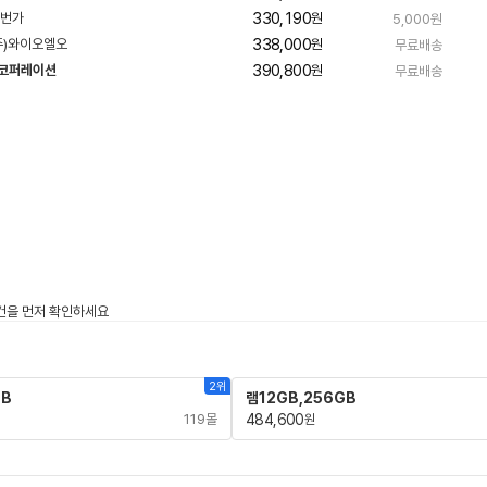
330,190
원
5,000원
338,000
원
무료배송
390,800
 코퍼레이션
원
무료배송
네
이
버
페
이
2위
GB
램12GB,256GB
119몰
484,600
원