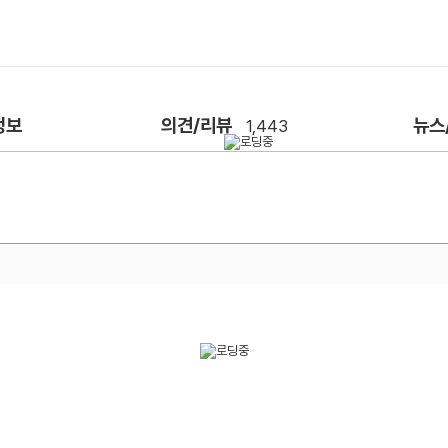
정보
의견/리뷰
뉴스
1,443