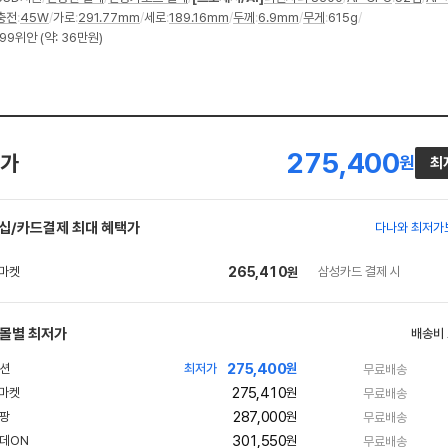
충전
:
45W
/
가로
:
291.77mm
/
세로
:
189.16mm
/
두께
:
6.9mm
/
무게
:
615g
/
99위안 (약: 36만원)
275,400
가
원
최
십/카드결제 최대 혜택가
다나와 최저가
265,410
삼성카드 결제 시
원
몰별 최저가
배송비
275,400
최저가
원
무료배송
275,410
원
무료배송
287,000
원
무료배송
301,550
원
무료배송