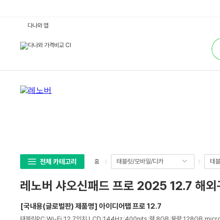
레
다나와 앱
노
버
통
샤
합
오
검
신
색
패
드
프
로
2
0
2
5
1
2.
7
해
외
구
매
전체 카테고리
태블릿/모바일/디카
태블
홈
(램
8
G
레노버 샤오신패드 프로 2025 12.7 해외구
B,
1
2
[국내용(글로벌판) 제품명] 아이디어탭 프로 12.7
8
G
상
태블릿PC
/
Wi-Fi
/
12.7인치
/
LCD
/
144Hz
/
400nits
/
램
:
8GB
/
용량
:
128GB
/
mic
B)