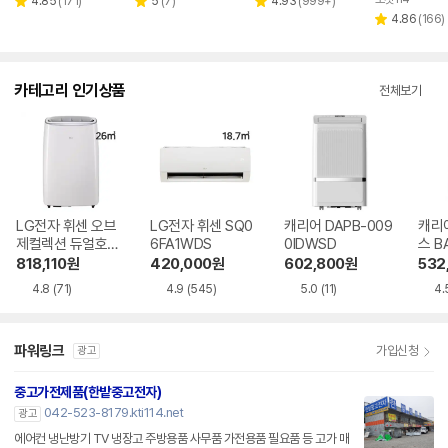
리
리
리
4.85
(
171
)
5
(
7
)
4.93
(
999+
)
별
별
별
뷰
뷰
뷰
리
4.86
(
166
)
점
점
점
별
수
수
수
뷰
점
수
카테고리 인기상품
전체보기
LG전자 휘센 오브
LG전자 휘센 SQ0
캐리어 DAPB-009
캐리
제컬렉션 듀얼호스
6FA1WDS
0IDWSD
스 B
PQ08FDWBS
WS
818,110
원
420,000
원
602,800
원
532
4.8
(71)
4.9
(545)
5.0
(11)
4.
파워링크
가입신청
광고
중고가전제품(한밭중고전자)
042-523-8179.kti114.net
광고
에어컨 냉난방기 TV 냉장고 주방용품 사무품 가전용품 필요품 등 고가 매