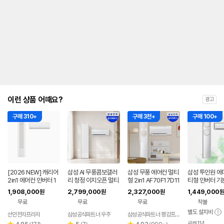
안
내
를
나
타
내
는
표
입
니
다.
이런 상품 어때요?
광고
구매 310+
구매 3천+
구매 100+
[2026 NEW] 캐리어
삼성 AI 무풍콤보갤러
삼성 무풍 에어컨 멀티
삼성 투인원 에
2in1 에어컨 인버터 1
리 청정 이지오픈 멀티
형 2in1 AF70F17D11
티형 인버터 기
등급 멀티형 wifi 17평
형 에어컨 AF80F17D
BRS 일반배관 전국,
실외기포함 26년
1,908,000
2,799,000
2,327,000
1,449,000
원
원
원
원
+6평 투인원 전국 설
22WRS 기본설치포
기본설치비포함
9000 AF17B
무료
무료
무료
착불
치비포함
함
WZRS
별도 설치비
선인전자프라자
삼성공식파트너 우주
삼성공식파트너 평강프라자
로켓114