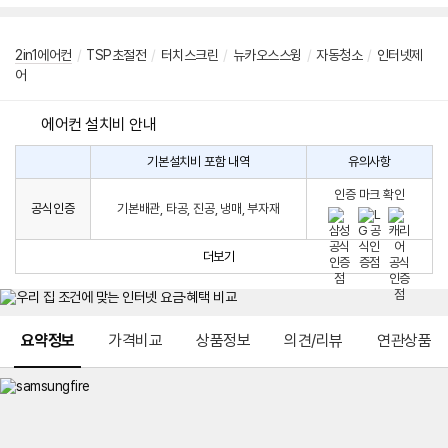
2in1에어컨
/
TSP초절전
/
터치스크린
/
뉴카오스스윙
/
자동청소
/
인터넷제
어
에어컨 설치비 안내
기본설치비 포함 내역
유의사항
에
에
어
인증 마크 확인
컨
어
공식인증
기본배관, 타공, 진공, 냉매, 부자재
설
컨
치
구
비
매
더보기
시
발
생
되
메뉴 네비게이션
는
요약정보
가격비교
상품정보
의견/리뷰
연관상품
설
치
비
에
대
한