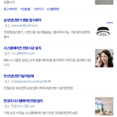
입합니다.
중고 에어컨
식당용품
가전가구
신상품확인
삼성냉난방기 렌탈 접수센터
www.sh홈쇼핑.com
광고
천장형냉난방기, 스탠드형, 60개월분납, 경비처리가능, 기본설치비면제
행사
시스템에어컨 전문시공 설치
시스템에어컨.com
광고
BIN-시스템은 삼성,LG의 정품 에어컨을 합리적인 가격으로 설치해 드립
니다
안산냉난방기설치업체
m.blog.naver.com/kyd3845
광고
친절상담 무상견적 삼성,엘지 캐리어냉난방기 설치전문점
찐공조시스템에어컨전문설치
찐공조시스템.com
광고
가정 상가 사무실 시스템에어컨 설치 전문, 무료방문견적 상담