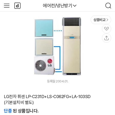
본문 바로가기
다
다나와
에어컨/냉난방기
사
검
나
이
색
와
드
메
메
상품비교
인
뉴
관
심
공
유
등록월 2004.01.
LG전자 휘센 LP-C231D+LS-C062FG+LA-103SD
(기본설치비 별도)
단종
된 상품입니다.