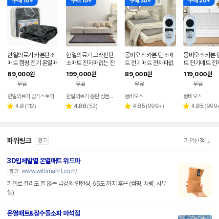
구매 10+
구매 10+
구매 30+
구매 20+
한일의료기 카본탄소
한일의료기 그래핀탄
몽비오스 카본 탄소매
몽비오스 카본 
매트 캠핑 전기 온열매
소매트 전자파없는 전
트 전기매트 전자파없
트 전기매트 전
트 캠핑용 전기장판 여
기장판 온열매트 싱글
는 그래핀 온열매트 침
는 그래핀 온열
69,000
199,000
89,000
119,000
원
원
원
원
행용 미니 전기요 중
1인용 분리난방
대 전기장판 퀸, 150x
대 전기장판 킹
무료
무료
무료
무료
200cm, 연그레이
방), 160x200
프트 베이지
한일의료기 공식스토어
한일의료기 총판 정품스토어
몽비오스
몽비오스
리
리
리
리
4.8
(
112
)
4.88
(
52
)
4.85
(
999+
)
4.85
(
999
별
별
별
별
뷰
뷰
뷰
뷰
점
점
점
점
수
수
수
수
파워링크
가입신청
광고
3D입체발열 온열매트 위드마
www.withmahrt.com/
광고
가위로 잘라도 불 않는 극강의 안전성, 65도 까지 후끈 (캠핑, 차량, 사무
실)
온열매트&장수돌소파 마석점