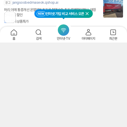
jangsoobedmaseok.qshop.ai
광고
허리 어깨 통증개선 온열매트효과로 혈액순환 촉진 특별할인행사, 매장
인터넷 가입 비교 서비스 오픈
NEW
전시상품 할인
닫기
이
할인
전시상품특가
전
페
이
일산가구거리 미호디자인가구
지
홈
검색
인터넷·TV
마이페이지
최근본
로
blog.naver.com/dkdldhs5777
광고
이
동
일산 / 마곡 / 송도 / 수원 / 박람회 비교견적, 소머드매트리스,힐커소파
포세린식탁
소파
소머드매트
라이프스타일 편집샵 무난
munan.kr
광고
유캠프 정품, 당일배송, ~30% 할인 프로모션, 회원등급별 추가 할인 혜
택
오브제매트 층간소음매트
objetmat-gw.com
광고
전국 시공 가능! 프리미엄 TPU층간소음매트 층간소음방지매트 오브제
매트