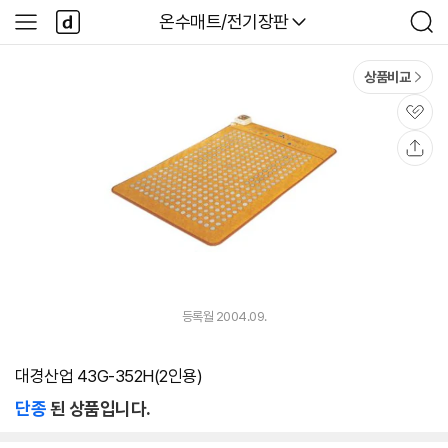
본문 바로가기
다
다나와
온수매트/전기장판
사
검
나
이
색
와
드
메
메
상품비교
인
뉴
관
심
공
유
등록월 2004.09.
대경산업 43G-352H(2인용)
단종
된 상품입니다.