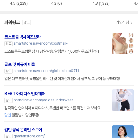
6822
4.5
(2,229)
4.2
(6)
4.8
(1,322)
4.
파워링크
가입신청
광고
코스트몰 빅사이즈브라
smartstore.naver.com/costmall-
광고
코스트몰은 쇼핑몰 성지! 당일발송! 알림받기 1,000원 무조건 할인!
골프 및 피규어 마을
smartstore.naver.com/globalshop0711
광고
일본 대표 인터넷 쇼핑몰인 라쿠텐 및 아마존재팬에서 골프 및 피규어 등 구매대행
BEST 아디다스 언더웨어
brand.naver.com/adidasunderwaer
광고
감각적인 언더웨어 X 아디다스, 특별한 퍼포먼스를 직접 느껴보세요
할인
알림받기 할인쿠폰!
감탄 공식 온라인 스토어
gamtanstore.com/
광고