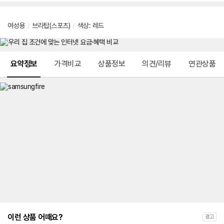
여성용
/
브라탑(스포츠)
/
색상: 레드
메뉴 네비게이션
요약정보
가격비교
상품정보
의견/리뷰
연관상품
이런 상품 어때요?
광고