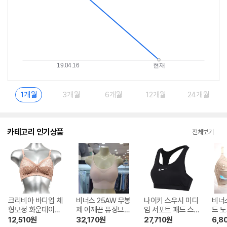
1개월
3개월
6개월
12개월
24개월
카테고리 인기상품
전체보기
크리비아 바디업 체
비너스 25AW 무봉
나이키 스우시 미디
비너
형보정 화운데이션
제 어깨끈 퓨징브라
엄 서포트 패드 스
드 
브라 CBR2000
VBRS940-SK
포츠 브래지어_DX
브라 
12,510
원
32,170
원
27,710
원
6,8