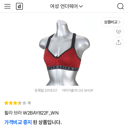
본문 바로가기
다
다나와
여성 언더웨어
사
검
나
이
색
와
드
메
메
상품비교
인
뉴
관
심
공
유
등록월 2018.07.
이미지출처: GS SHOP
리
개
별
3.
뷰
점
5
휠라 브라 W2BAY822F_WN
가격비교 중지
된 상품입니다.