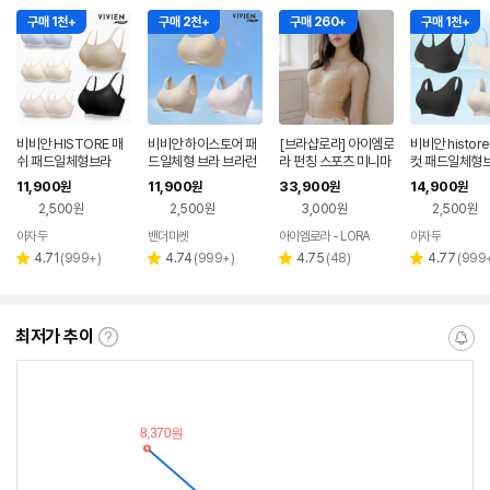
구매 1천+
구매 2천+
구매 260+
구매 1천+
비비안 HISTORE 매
비비안 하이스토어 패
[브라샵로라] 아이엠로
비비안 histor
쉬 패드일체형브라
드일체형 브라 브라런
라 펀칭 스포츠 미니마
컷 패드일체형
닝
이저 에어리베이지 빅
11,900
11,900
33,900
14,900
원
원
원
원
사이즈 큰컵 E컵 F컵
2,500원
2,500원
3,000원
2,500원
G컵
아자두
밴더마켓
아이엠로라 - LORA
아자두
네이버
네이버
네이버
페이
페이
페이
리
리
리
리
4.71
(
999+
)
4.74
(
999+
)
4.75
(
48
)
4.77
(
999
별
별
별
별
뷰
뷰
뷰
뷰
점
점
점
점
수
수
수
수
최저가 추이
최
알
저
림
가
받
추
는
이
중
란?