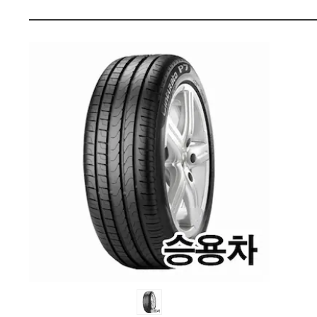
가
펙
격
비
교