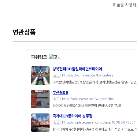
제품을 사용해
연관상품
파워링크
강북헌터3D휠얼라이먼트타이어
광고
https://blog.naver.com/kbhunter2
추석할인이벤트 25%할인된가격 얼라인먼트전문 휠얼라인먼
부산휠09
광고
http://cafe.naver.com/wheel09bs
타이어! 부산휠09에서 착한견적 받아보시고 교체!
국가대표1등타이어 경주점
광고
https://m.place.naver.com/place/1808897353/
한국타이어 수입타이어 전문점 친절하고 합리적인 가격으로 