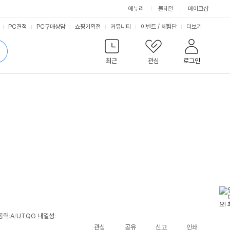
에누리
몰테일
메이크샵
서
PC견적
PC구매상담
쇼핑기획전
커뮤니티
이벤트
/
체험단
더보기
비
검
색
최근
관심
로그인
스
동력
:
A
/
UTQG 내열성
:
관심
공유
신고
인쇄