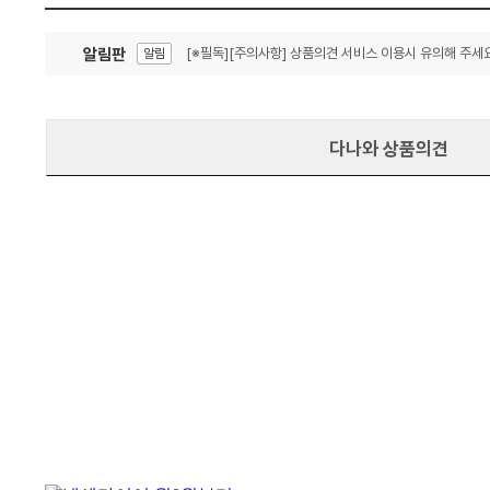
알림판
[※필독][주의사항] 상품의견 서비스 이용시 유의해 주세요
알림
잦은 오류, PC속도 잡자! PC안정화 위해 이건 꼭!
알림
다나와 상품의견