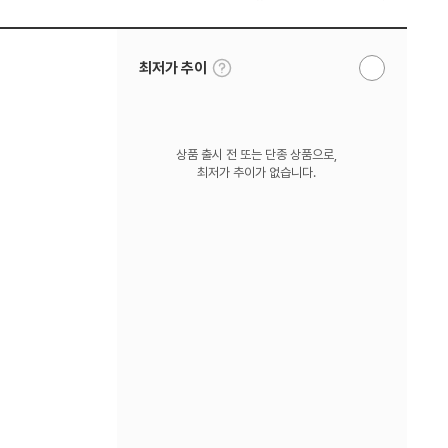
툴
최저가 추이
알
팁
림
보
받
기
기
상품 출시 전 또는 단종 상품으로,
최저가 추이가 없습니다.