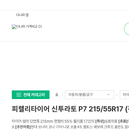
피
다나와 앱
렐
리
통
타
합
이
검
어
색
신
투
라
토
P
7
2
1
5/
5
5
R
1
7
(전
전체 카테고리
자동차/용품/공구
타이
홈
국
무
료
피렐리타이어 신투라토 P7 215/55R17
장
착)
:
상
다
타이어
/
썸머
/
단면폭
:
215mm
/
편평비
:
55%
/
휠지름
:
17인치
/
[특성]
승용차용
/
[효율]
세
나
A
/
[추천차종]
현대
:
쏘나타
,
코나
/
기아
:
니로
,
쏘울
,
K5
,
셀토스
/
쉐보레
:
크루즈
,
올란도
,
말
와
스