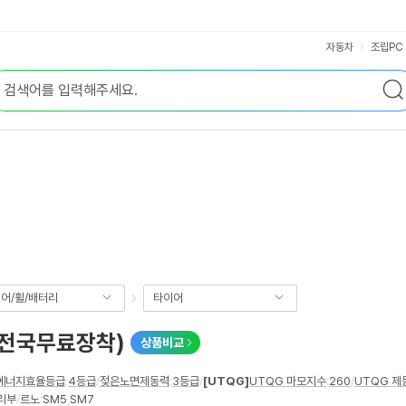
자동차
조립PC
어/휠/배터리
타이어
 (전국무료장착)
상품비교
에너지효율등급
:
4등급
/
젖은노면제동력
:
3등급
/
[UTQG]
UTQG 마모지수
:
260
/
UTQG 제
리부
/
르노
:
SM5
,
SM7