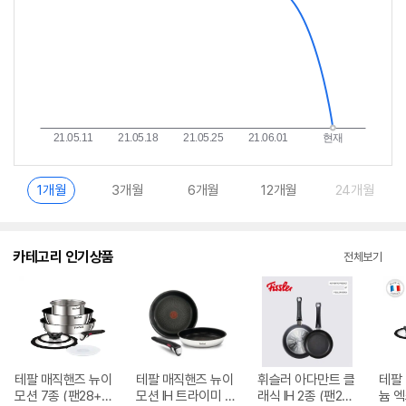
1개월
3개월
6개월
12개월
24개월
카테고리 인기상품
전체보기
테팔 매직핸즈 뉴이
테팔 매직핸즈 뉴이
휘슬러 아다만트 클
테팔
모션 7종 (팬28+궁
모션 IH 트라이미 3
래식 IH 2종 (팬20,
늄 