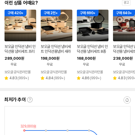
이런 상품 어때요?
광고
구매 420+
구매 2천+
구매 690+
구매 640+
보오글 인덕션 냄비 인
보오글 인덕션 냄비세
보오글 인덕션 냄비 인
보오글 인덕션 
덕션용 냄비세트 프리
트 인덕션용냄비 세라
덕션용 냄비세트 8종
덕션용 냄비세트
미엄 15종 세트
믹코팅 모든열원 사용
세트
세트
289,000
198,000
168,000
238,000
원
원
원
원
가능 프라이팬 11종 세
무료
무료
무료
무료
트
보오글 공식온라인몰
보오글 공식온라인몰
보오글 공식온라인몰
보오글 공식온라
리
리
리
리
4.83
(
999+
)
4.84
(
999+
)
4.86
(
999+
)
4.83
(
999
별
별
별
별
뷰
뷰
뷰
뷰
점
점
점
점
수
수
수
수
최저가 추이
최
알
저
림
가
받
추
는
이
중
란?