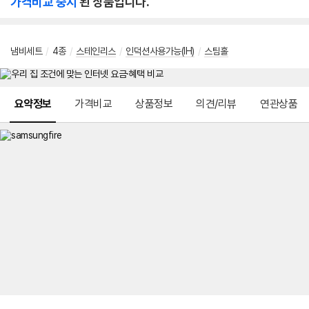
가격비교 중지
된 상품입니다.
냄비세트
/
4종
/
스테인리스
/
인덕션사용가능(IH)
/
스팀홀
메뉴 네비게이션
요약정보
가격비교
상품정보
의견/리뷰
연관상품