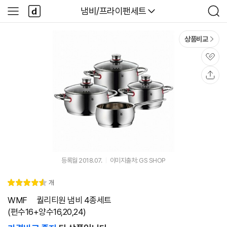
본문 바로가기
다
다나와
냄비/프라이팬세트
사
검
나
이
색
와
드
메
메
상품비교
인
뉴
관
심
공
유
등록월 2018.07.
이미지출처: GS SHOP
리
개
별
4.
뷰
점
6
WMF ㅤ퀄리티원 냄비 4종세트
(편수16+양수16,20,24)