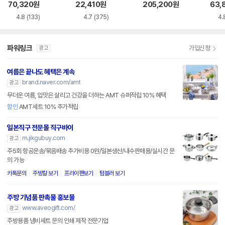
중26+냄비18+유리
종 (팬22,24+손잡
24)
코랄
70,320
원
22,410
원
205,200
원
63,
뚜껑18,26+플라스
이)
6종 
4.8
(133)
4.7
(375)
4.
틱뚜껑18+분리형손
수18
잡이)
이)
파워링크
가입신청
광고
여름은 끝나도 혜택은 계속
brand.naver.com/amt
광고
무더운 여름, 입맛은 살리고 건강을 더하는 AMT 슈퍼적립 10% 혜택
할인
AMT세트 10% 추가적립
일본직구 전문몰 직구바이
m.jikgubuy.com
광고
주5회 항공운송/묶음배송 추가비용 0원/일본생산/내수판매용/실시간 문
의 가능
카톡문의
주방칼 보기
프라이팬보기
텀블러 보기
주방 기념품 판촉물 홍보물
www.aveogift.com/
광고
주방용품 냄비세트 문의 인쇄 제작 전문기업