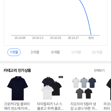
1개월
3개월
6개월
12개월
24개월
카테고리 인기상품
전체보기
크로커다일 쿨와이
타미힐피거 1+1 스
지오지아 5컬러 냉
라코
에리 반소매 티셔츠
몰로고 피케 폴로
감 소로나 버튼 카
파리 