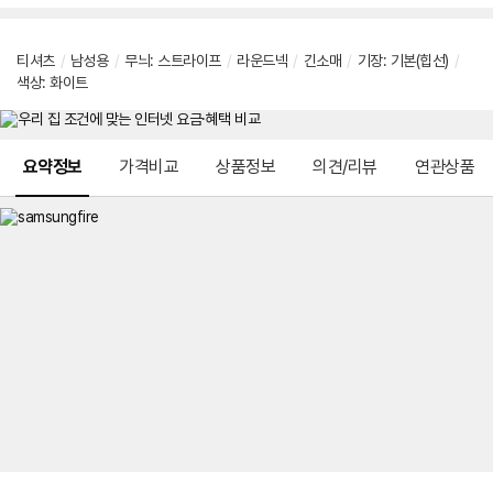
티셔츠
/
남성용
/
무늬: 스트라이프
/
라운드넥
/
긴소매
/
기장: 기본(힙선)
/
색상: 화이트
메뉴 네비게이션
요약정보
가격비교
상품정보
의견/리뷰
연관상품