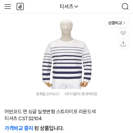
본문 바로가기
다
다나와
티셔츠
사
검
나
이
색
와
드
메
메
상품비교
인
뉴
관
심
공
유
등록월 2018.07.
이미지출처: 롯데백화점
어반코드 면 싱글 실켓변형 스트라이프 라운드넥
티셔츠 CSTS2104
가격비교 중지
된 상품입니다.