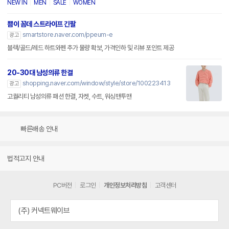
NEW IN
MEN
SALE
WOMEN
쁨이 꼼데 스트라이프 긴팔
smartstore.naver.com/ppeum-e
광고
블랙/골드/레드 하트와펜 추가 물량 확보, 가격인하 및 리뷰 포인트 제공
20-30대 남성의류 한결
shopping.naver.com/window/style/store/100223413
광고
고퀄리티 남성의류 패션 한결, 자켓, 수트, 워싱맨투맨
빠른배송 안내
법적고지 안내
PC버전
로그인
개인정보처리방침
고객센터
(주) 커넥트웨이브