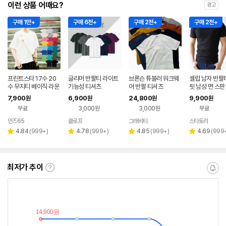
이런 상품 어때요?
광고
구매 1만+
구매 6천+
구매 2천+
구매 2천+
프린트스타 17수 20
글리머 반팔티 라이트
브론슨 튜블러 워크웨
셀럽 남자 반팔
수 무지티 베이직 라운
기능성 티셔츠
어 반팔 티셔츠
핏 남성 면 스판
드 반팔 티셔츠 (남녀
V넥 무지 브이
7,900
6,900
24,800
9,900
원
원
원
원
공용,빅사이즈)
헬스 티셔츠 짐
무료
3,000원
3,000원
무료
안즈65
클로프
그래비티
스타토리
네이버
페이
리
리
리
리
4.84
(
999+
)
4.78
(
999+
)
4.85
(
999+
)
4.69
(
999
별
별
별
별
뷰
뷰
뷰
뷰
점
점
점
점
수
수
수
수
최저가 추이
최
알
저
림
가
받
추
는
이
중
란?