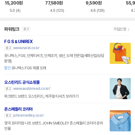
CDR0GTP2701
셔츠 PK 반팔_13H1
라티_ADF2TT190
15,200
원
77,580
원
9,590
원
55,
8
1
5.0
(4)
4.5
(123)
4.6
(129)
4.
파워링크
가입신청
광고
F G S & UNIREX
www.narat.co.kr
광고
유니렉스, FGS, 단체티셔츠, 단체조끼, 생산, 도매 전문업(세화산업/상담
환영)
할인
유니렉스 FGS 제품 도매
오스틴리드 공식쇼핑몰
www.austinreed.co.kr/
광고
파크랜드 브랜드 오스틴리드, 캐주얼 티셔츠 보러가기
존스메들리 코리아
johnsmedley.co.kr
광고
영국 프리미엄 니트 브랜드 JOHN SMEDLEY 존스메들리 코리아 온라
인몰