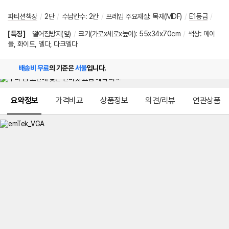
파티션책장
/
2단
/
수납칸수
:
2칸
/
프레임 주요재질
:
목재(MDF)
/
E1등급
/
[특징]
떨어짐방지(옆)
/
크기(가로x세로x높이): 55x34x70cm
/
색상: 메이
플, 화이트, 엘다, 다크엘다
배송비 무료
의 기준은
서울
입니다.
메뉴 네비게이션
요약정보
가격비교
상품정보
의견/리뷰
연관상품