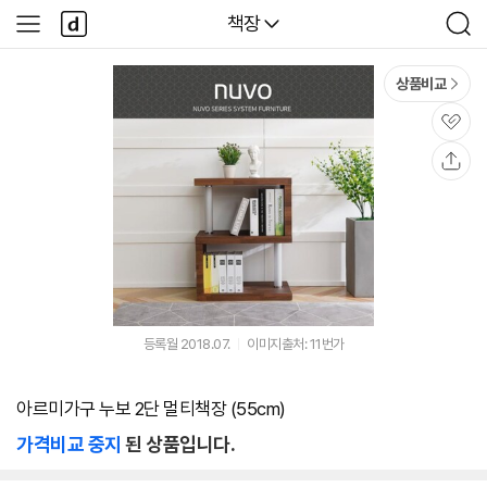
본문 바로가기
다
다나와
책장
사
검
나
이
색
와
드
메
메
상품비교
인
뉴
관
심
공
유
등록월 2018.07.
이미지출처: 11번가
아르미가구 누보 2단 멀티책장 (55cm)
가격비교 중지
된 상품입니다.