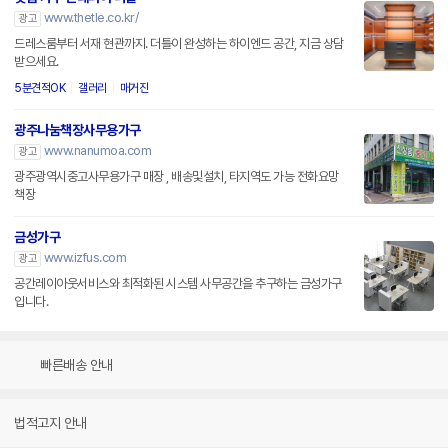
www.thetle.co.kr/
광고
드레스룸부터 서재 현관까지. 더틀이 완성하는 하이엔드 공간, 지금 상담
받으세요.
5분견적OK
갤러리
매거진
광주나눔책장사무용가구
www.nanumoa.com
광고
광주광역시중고사무용가구 매장 , 배송및설치, 타지역도 가능 전화요망
책장
금성가구
www.izfus.com
광고
공간레이아웃서비스와 최적화된 시스템 사무공간을 추구하는 금성가구
입니다.
빠른배송 안내
법적고지 안내