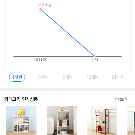
이
중
란?
1개월
3개월
6개월
12개월
24개월
카테고리 인기상품
전체보기