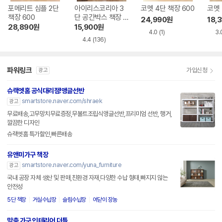
포메리트 심플 2단
아이리스코리아 3
코멧 4단 책장 600
코멧 
책장 600
단 공간박스 책장 3
24,990
원
18,3
60
28,890
원
15,900
원
4.0
(1)
3.
4.4
(136)
파워링크
가입신청
광고
슈랙엣홈 공식대리점!앵글선반
smartstore.naver.com/shraek
광고
무료배송,고무망치무료증정,무볼트조립식앵글선반,프리미엄 선반, 행거,
깔끔한 디자인
슈랙엣홈 특가할인,빠른배송
유앤미가구 책장
smartstore.naver.com/yuna_furniture
광고
국내 공장 자체 생산 및 판매,친환경 자재,다양한 수납 형태,빠지지 않는
안전성
5단 책장
거실수납장
슬림수납장
여닫이 장농
맞춤 가구 인테리어 더틀