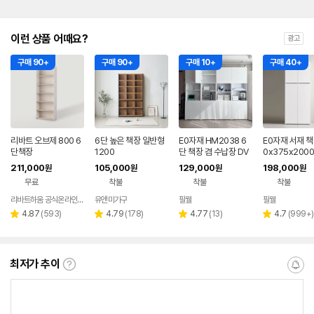
이런 상품 어때요?
광고
구매 90+
구매 90+
구매 10+
구매 40+
리바트 오브제 800 6
6단 높은 책장 일반형
E0자재 HM2038 6
E0자재 서재 책
단책장
1200
단 책장 겸 수납장 DV
0x375x2000
X
065), 6단, 
211,000
105,000
129,000
198,000
원
원
원
원
형
무료
착불
착불
착불
리바트하움 공식온라인스토어
유앤미가구
필웰
필웰
네이버
페이
리
리
리
리
4.87
(
593
)
4.79
(
178
)
4.77
(
13
)
4.7
(
999+
)
별
별
별
별
뷰
뷰
뷰
뷰
점
점
점
점
수
수
수
수
최저가 추이
최
알
저
림
가
받
추
는