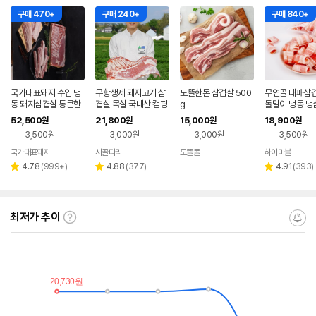
구매 470+
구매 240+
구매 840+
국가대표돼지 수입 냉
무항생제 돼지고기 삼
도뜰한돈 삼겹살 500
무연골 대패삼겹
동 돼지삼겹살 통큰한
겹살 목살 국내산 캠핑
g
돌말이 냉동 냉
판5kg 통삼겹 원육 보
고기 500g
삼겹살
52,500
21,800
15,000
18,900
원
원
원
원
쌈 수육 구이 컷팅2.5k
3,500원
3,000원
3,000원
3,500원
g,1kg
국가대표돼지
시골다리
도뜰몰
하이마블
네이버
네이버
네이
페이
페이
페이
리
리
리
4.78
(
999+
)
4.88
(
377
)
4.91
(
393
)
별
별
별
뷰
뷰
뷰
점
점
점
수
수
수
최저가 추이
최
알
저
림
가
받
추
는
이
중
란?