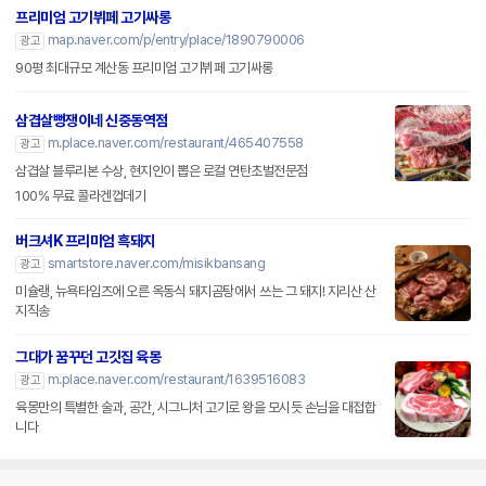
프리미엄 고기뷔페 고기싸롱
map.naver.com/p/entry/place/1890790006
광고
90평 최대규모 계산동 프리미엄 고기뷔페 고기싸롱
삼겹살뻥쟁이네 신중동역점
m.place.naver.com/restaurant/465407558
광고
삼겹살 블루리본 수상, 현지인이 뽑은 로컬 연탄초벌전문점
100% 무료 콜라겐껍데기
버크셔K 프리미엄 흑돼지
smartstore.naver.com/misikbansang
광고
미슐랭, 뉴욕타임즈에 오른 옥동식 돼지곰탕에서 쓰는 그 돼지! 지리산 산
지직송
그대가 꿈꾸던 고깃집 육몽
m.place.naver.com/restaurant/1639516083
광고
육몽만의 특별한 술과, 공간, 시그니처 고기로 왕을 모시듯 손님을 대접합
니다