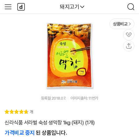
본문 바로가기
다
다나와
돼지고기
사
검
나
이
색
와
드
메
메
상품비교
인
뉴
관
심
공
유
등록월 2018.07.
이미지출처: 11번가
리
개
별
4.
뷰
점
8
신라식품 서라벌 숙성 생막창 1kg (돼지) (1개)
가격비교 중지
된 상품입니다.