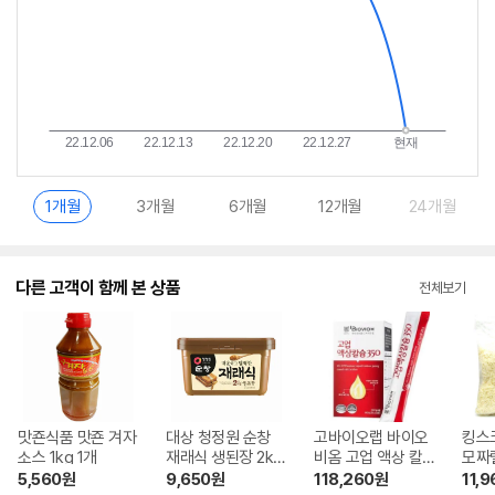
1개월
3개월
6개월
12개월
24개월
다른 고객이 함께 본 상품
전체보기
맛죤식품 맛죤 겨자
대상 청정원 순창
고바이오랩 바이오
킹스
소스 1kg 1개
재래식 생된장 2kg
비옴 고업 액상 칼
모짜렐
1개
슘 350 20g 30포
5,560
원
9,650
원
118,260
원
11,9