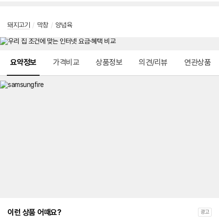
돼지고기
/
막창
/
양념육
메뉴 네비게이션
요약정보
가격비교
상품정보
의견/리뷰
연관상품
이런 상품 어때요?
광고