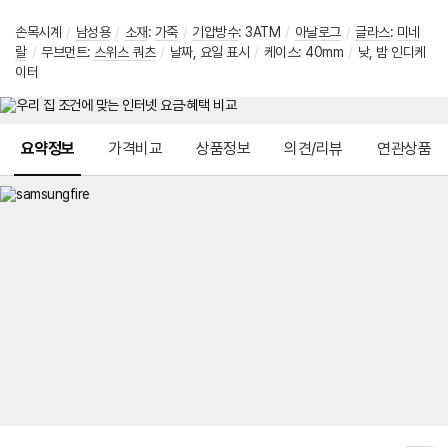
손목시계
/
남성용
/
소재
:
가죽
/
기압방수
: 3ATM
/
아날로그
/
글라스
:
미네
랄
/
무브먼트:
스위스 쿼츠
/
날짜, 요일 표시
/
케이스: 40mm
/
낮, 밤 인디케
이터
메뉴 네비게이션
요약정보
가격비교
상품정보
의견/리뷰
연관상품