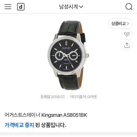
본문 바로가기
다
다나와
남성시계
사
검
나
이
색
와
드
메
메
상품비교
인
뉴
관
심
공
유
등록월 2018.07.
이미지출처: G마켓
어거스트스테이너 Kingsman AS8051BK
가격비교 중지
된 상품입니다.