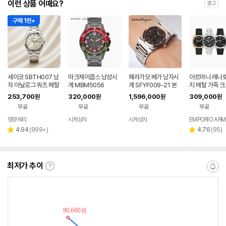
이런 상품 어때요?
광고
구매 1천+
세이코 SBTH007 남
마크제이콥스 남성시
페라가모 베가 남자시
아르마니 레나토
자 아날로그 쿼츠 메탈
계 MBM5056
계 SFYF009-21 본
지 메탈 가죽 
손목 시계 샴페인 골드
사 AS
래프 스켈레톤 
253,700
320,000
1,596,000
309,000
원
원
원
원
계 알마니 본사
무료
무료
무료
무료
땡큐체리
시계상자
시계상자
EMPORIO ARM
리
리
4.94
(
999+
)
4.76
(
95
)
별
별
뷰
뷰
점
점
수
수
최저가 추이
최
알
저
림
가
받
추
는
이
중
란?