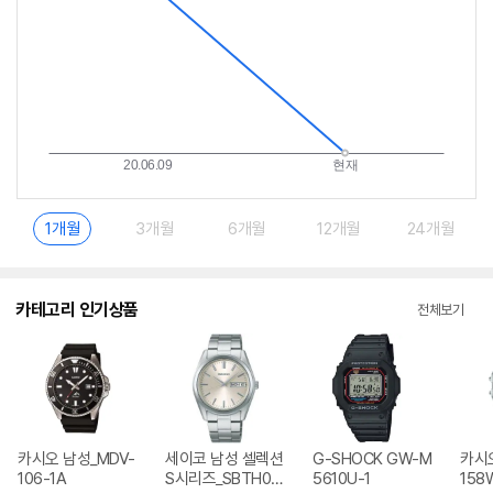
1개월
3개월
6개월
12개월
24개월
카테고리 인기상품
전체보기
카시오 남성_MDV-
세이코 남성 셀렉션
G-SHOCK GW-M
카시
106-1A
S시리즈_SBTH00
5610U-1
158