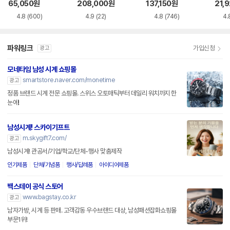
7
65,050
원
208,000
원
137,150
원
21,
4.8
(600)
4.9
(22)
4.8
(746)
4.
파워링크
가입신청
광고
모네타임 남성 시계 쇼핑몰
smartstore.naver.com/monetime
광고
정품 브랜드 시계 전문 쇼핑몰. 스위스 오토매틱부터 데일리 워치까지 한
눈에!
남성시계! 스카이기프트
m.skygift7.com/
광고
남성시계! 관공서/기업/학교/단체-행사 맞춤제작
인기제품
단체/기념품
행사/답례품
아이디어제품
백스테이 공식 스토어
www.bagstay.co.kr
광고
남자가방, 시계 등 판매. 고객감동 우수브랜드 대상, 남성패션잡화쇼핑몰
부문1위!