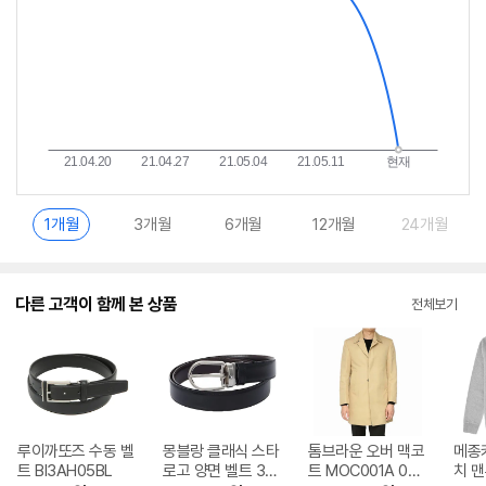
1개월
3개월
6개월
12개월
24개월
다른 고객이 함께 본 상품
전체보기
루이까또즈 수동 벨
몽블랑 클래식 스타
톰브라운 오버 맥코
메종
트 BI3AH05BL
로고 양면 벨트 381
트 MOC001A 002
치 맨