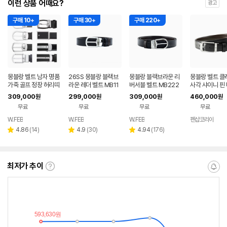
이런 상품 어때요?
광고
구매 10+
구매 30+
구매 220+
몽블랑 벨트 남자 명품
26SS 몽블랑 블랙브
몽블랑 블랙브라운 리
몽블랑 벨트 클
가죽 골프 정장 허리띠
라운 레더 벨트 MB11
버서블 벨트 MB222
사각 샤이니 핀 
(요청시 선물포장 및
4412 (요청시 선물포
371 128135 (요청시
6579
309,000
299,000
309,000
460,000
원
원
원
원
쇼핑백 제공)
장 및 쇼핑백 제공)
선물포장 쇼핑백제공)
무료
무료
무료
무료
W.FEB
W.FEB
W.FEB
펜샵코리아
네이버
네이버
네이버
페이
페이
페이
리
리
리
4.86
(
14
)
4.9
(
30
)
4.94
(
176
)
별
별
별
뷰
뷰
뷰
점
점
점
수
수
수
최저가 추이
최
알
저
림
가
받
추
는
이
중
란?