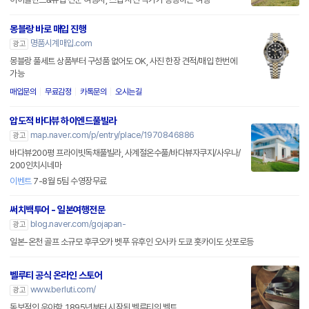
몽블랑 바로 매입 진행
명품시계매입.com
광고
몽블랑 풀세트 상품부터 구성품 없어도 OK, 사진 한장 견적/매입 한번에
가능
매입문의
무료감정
카톡문의
오시는길
압도적 바다뷰 하이엔드풀빌라
map.naver.com/p/entry/place/1970846886
광고
바다뷰200평 프라이빗독채풀빌라, 사계절온수풀/바다뷰자쿠지/사우나/
200인치시네마
이벤트
7-8월 5팀 수영장무료
써치백투어 - 일본여행전문
blog.naver.com/gojapan-
광고
일본-온천 골프 소규모 후쿠오카 벳푸 유후인 오사카 도쿄 홋카이도 삿포로등
벨루티 공식 온라인 스토어
www.berluti.com/
광고
독보적인 우아함. 1895년부터 시작된 벨루티의 벨트