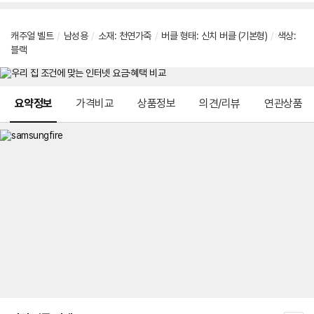
캐주얼 벨트
/
남성용
/
소재: 천연가죽
/
버클 형태: 신치 버클 (기본형)
/
색상:
블랙
메뉴 네비게이션
요약정보
가격비교
상품정보
의견/리뷰
연관상품