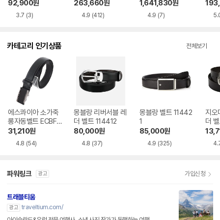
57
49 250
02K
92,900
원
263,660
원
1,641,830
원
193
이)
3.7
(3)
4.9
(412)
4.9
(7)
5.
카테고리 인기상품
전체보기
에스콰이아 소가죽
몽블랑 리버서블 레
몽블랑 벨트 11442
지오
롱자동벨트 ECBFB
더 벨트 114412
1
더 벨
A303BK
31,210
원
80,000
원
85,000
원
13,7
4.8
(54)
4.8
(37)
4.9
(325)
4.
파워링크
가입신청
광고
트래블티움
traveltium.com/
광고
아이슬란드&유럽 전문 여행사, 스냅 사진 작가가 동행하는 여행