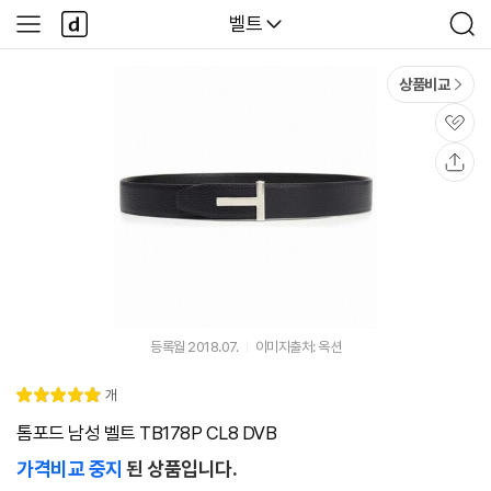
본문 바로가기
다
다나와
벨트
사
검
나
이
색
와
드
메
메
상품비교
인
뉴
관
심
공
유
등록월 2018.07.
이미지출처: 옥션
리
개
별
5.
뷰
점
0
톰포드 남성 벨트 TB178P CL8 DVB
가격비교 중지
된 상품입니다.