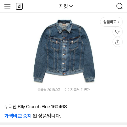
본문 바로가기
다
다나와
재킷
사
검
나
이
색
와
드
메
메
상품비교
인
뉴
관
심
공
유
등록월 2018.07.
이미지출처: 11번가
누디진 Billy Crunch Blue 160468
가격비교 중지
된 상품입니다.