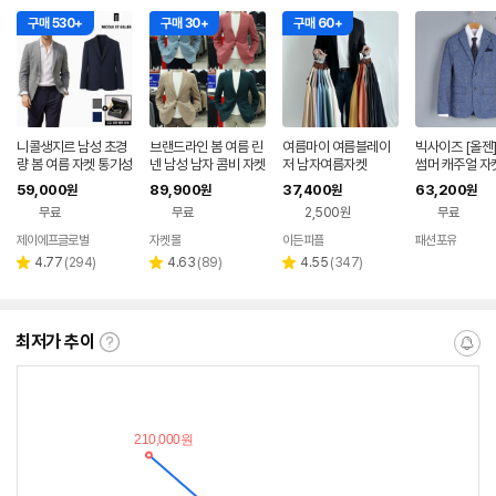
구매 530+
구매 30+
구매 60+
니콜생지르 남성 초경
브랜드라인 봄 여름 린
여름마이 여름블레이
빅사이즈 [올젠]
량 봄 여름 자켓 통기성
넨 남성 남자 콤비 자켓
저 남자여름자켓
썸머 캐주얼 자켓
캐주얼 블레이저 간절
케주얼 블레이저 마이
D2KG1803)
59,000
89,900
37,400
63,200
원
원
원
원
기 자켓 JDSMJ001
정장자켓
무료
무료
2,500원
무료
제이에프글로벌
자켓몰
이든피플
패션포유
네이버
페이
리
리
리
4.77
(
294
)
4.63
(
89
)
4.55
(
347
)
별
별
별
뷰
뷰
뷰
점
점
점
수
수
수
최저가 추이
최
알
저
림
가
받
추
는
이
중
란?