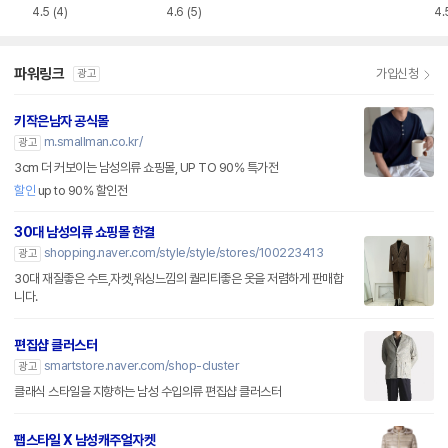
D4333
4.5
(4)
4.6
(5)
4.
파워링크
가입신청
광고
키작은남자 공식몰
m.smallman.co.kr/
광고
3cm 더 커보이는 남성의류 쇼핑몰, UP TO 90% 특가전
할인
up to 90% 할인전
30대 남성의류 쇼핑몰 한결
shopping.naver.com/style/style/stores/100223413
광고
30대 재질좋은 수트,자켓,워싱느낌의 퀄리티좋은 옷을 저렴하게 판매합
니다.
편집샵 클러스터
smartstore.naver.com/shop-cluster
광고
클래식 스타일을 지향하는 남성 수입의류 편집샵 클러스터
팹스타일 X 남성캐주얼자켓