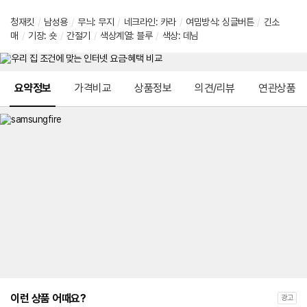
청재킷
/
남성용
/
무늬: 무지
/
네크라인: 카라
/
여밈방식: 싱글버튼
/
긴소
매
/
기장: 숏
/
간절기
/
색상계열: 블루
/
색상: 데님
메뉴 네비게이션
요약정보
가격비교
상품정보
의견/리뷰
연관상품
이런 상품 어때요?
광고