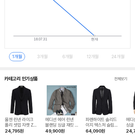
1개월
3개월
6개월
12개월
24개월
카테고리 인기상품
전체보기
올젠 린넨 라이크
에디션 에어 린넨
파렌하이트 솔리드
에디
폴리 셋업 자켓 ZP
블랜딩 싱글 재킷 N
이지 텍스처 슬림핏
싱글 
C2KG1501
NC2KG1951
캐주얼 자켓 FEEA
1951
24,795
원
49,900
원
64,090
원
24,