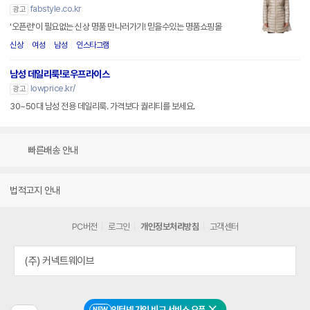
fabstyle.co.kr
광고
'오픈런'이 필요없는 신상 명품 만나러가기! 믿을수있는 명품쇼핑몰
신상
여성
남성
인스타그램
남성 데일리룩!로우프라이스
lowprice.kr/
광고
30~50대 남성 전용 데일리룩. 가격보다 퀄리티를 보세요.
빠른배송 안내
법적고지 안내
PC버전
로그인
개인정보처리방침
고객센터
(주) 커넥트웨이브
인터넷 가입 비교 서비스 오픈
NEW