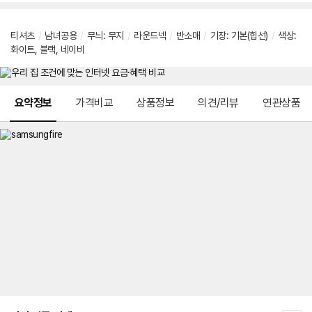
티셔츠
/
남녀공용
/
무늬: 무지
/
라운드넥
/
반소매
/
기장: 기본(힙선)
/
색상:
화이트, 블랙, 네이비
메뉴 네비게이션
요약정보
가격비교
상품정보
의견/리뷰
연관상품