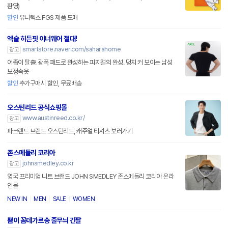
환영)
할인
유니렉스 FGS 제품 도매
엑슬 히든핏 이너웨어 절대!
smartstore.naver.com/saharahome
광고
어좁이 탈출! 광폭 패드로 완성하는 피지컬의 완성. 덩치 커 보이는 남성
보정속옷
할인
추가구매시 할인, 무료배송
오스틴리드 공식쇼핑몰
www.austinreed.co.kr/
광고
파크랜드 브랜드 오스틴리드, 캐주얼 티셔츠 보러가기
존스메들리 코리아
johnsmedley.co.kr
광고
영국 프리미엄 니트 브랜드 JOHN SMEDLEY 존스메들리 코리아 온라
인몰
NEW IN
MEN
SALE
WOMEN
쁨이 꼼데가르송 줄무늬 긴팔