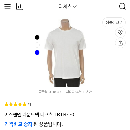
본문 바로가기
다
다나와
티셔츠
사
검
나
이
색
와
드
메
메
상품비교
인
뉴
관
심
공
유
등록월 2018.07.
이미지출처: 11번가
리
개
별
4.
뷰
점
9
어스앤뎀 라운드넥 티셔츠 TBTB770
가격비교 중지
된 상품입니다.