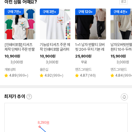
이런 상품 어때요?
광고
구매 7천+
구매 3천+
구매 120+
구매 4천+
[인쇄비포함] 티셔츠
기능성 티셔츠 주문 제
1+1 남자 반팔티 오버
남자오버핏반팔
제작 단체티 주문 반팔
작 인쇄비포함 글리머
핏 20수 무지 기본 레
흰티 10수 두꺼
티 소량 프린팅 커스텀
쿨티 쿨론 단체티 커스
이어드 여름 빅사이즈
어드 안비치는 
10,900
10,900
25,800
15,900
원
원
원
원
인쇄
텀 운동복 체육복 로고
커플 티셔츠
3,000원
3,000원
무료
3,000원
개봉상회
올은샵
맨즈그라운드
맨즈그라운드
리
리
리
리
4.89
(
999+
)
4.92
(
999+
)
4.87
(
146
)
4.84
(
999
별
별
별
별
뷰
뷰
뷰
뷰
점
점
점
점
수
수
수
수
최저가 추이
최
알
저
림
가
받
추
는
이
중
란?