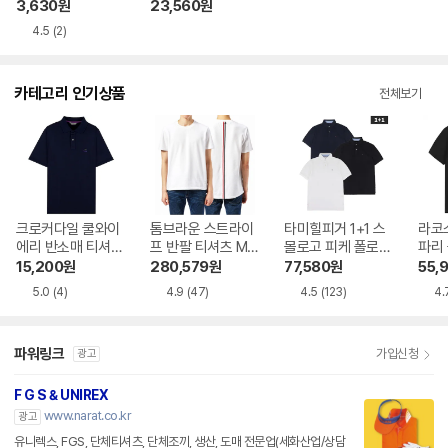
2TS100P
트 긴팔티 MOI103
3,630
원
23,560
원
6
4.5
(2)
카테고리 인기상품
전체보기
크로커다일 쿨와이
톰브라운 스트라이
타미힐피거 1+1 스
라코
에리 반소매 티셔츠
프 반팔 티셔츠 MJ
몰로고 피케 폴로
파리 
CDR0GTP2701
S056A 00050
셔츠 PK 반팔_13H1
15,200
원
280,579
원
77,580
원
55,
8
5.0
(4)
4.9
(47)
4.5
(123)
4.
파워링크
가입신청
광고
F G S & UNIREX
www.narat.co.kr
광고
유니렉스, FGS, 단체티셔츠, 단체조끼, 생산, 도매 전문업(세화산업/상담