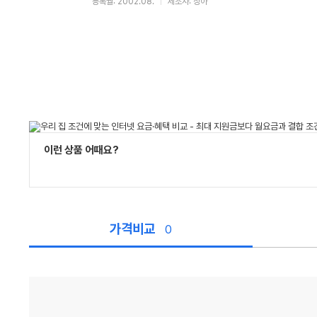
등록월: 2002.08.
제조사: 상아
이런 상품 어때요?
가격비교
0
가
격
비
교