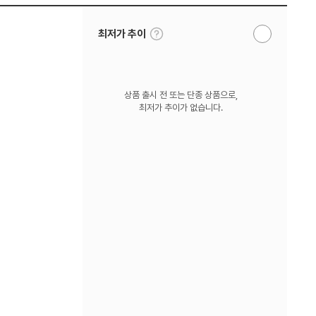
툴
최저가 추이
알
팁
림
보
받
기
기
상품 출시 전 또는 단종 상품으로,
최저가 추이가 없습니다.