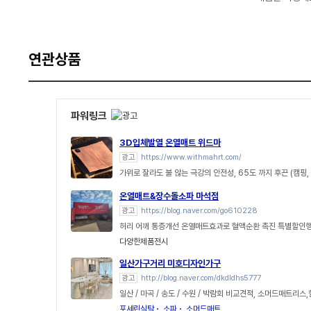
연관상품
파워링크
3D입체발열 온열매트 위드마
광고
https://www.withmahrt.com/
가위로 잘라도 불 않는 극강의 안전성, 65도 까지 후끈 (캠핑,
온열매트&장수돌소파 마석점
광고
https://blog.naver.com/go610228
허리 어깨 통증개선 온열매트효과로 혈액순환 촉진 특별할인행
다양한제품전시
일산가구거리 미호디자인가구
광고
http://blog.naver.com/dkdldhs5777
일산 / 마곡 / 송도 / 수원 / 박람회 비교견적, 소머드매트리스
포세린식탁
소파
소머드매트