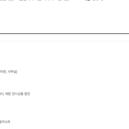
 차량, 사무실)
사, 매장 전시상품 할인
,힐커소파