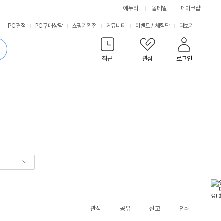
에누리
몰테일
메이크샵
서
PC견적
PC구매상담
쇼핑기획전
커뮤니티
이벤트
/
체험단
더보기
비
검
색
최근
관심
로그인
스
관심
공유
신고
인쇄