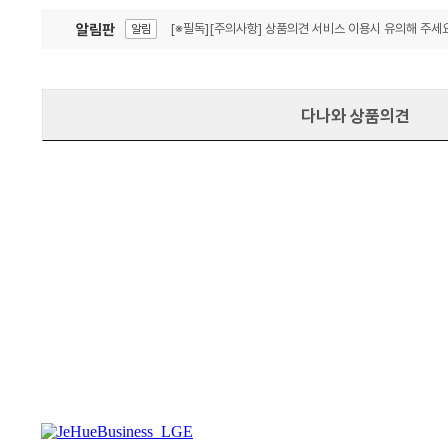
알림판
[※필독][주의사항] 상품의견 서비스 이용시 유의해 주세요
알림
잦은 오류, PC속도 잡자! PC안정화 위해 이건 꼭!
알림
다나와 상품의견