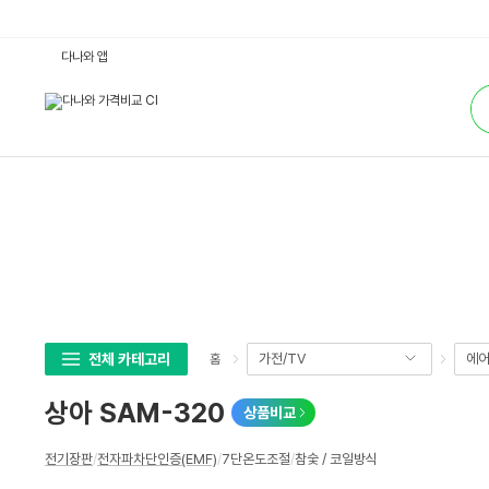
상
다나와 앱
아
S
통
A
합
M
검
-
색
3
2
0
:
다
나
와
가
격
비
교
전체 카테고리
가전/TV
에어
홈
상아 SAM-320
상품비교
상
전기장판
/
전자파차단인증(EMF)
/
7단온도조절
/
참숯 / 코일방식
세
스