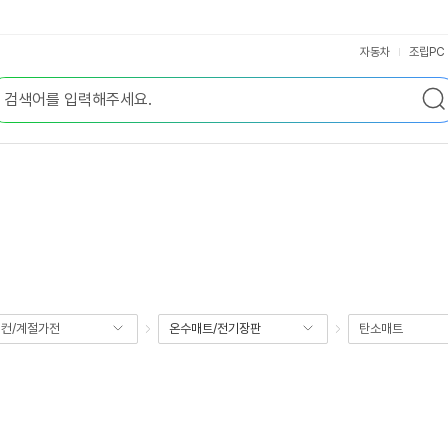
자동차
조립PC
컨/계절가전
온수매트/전기장판
탄소매트