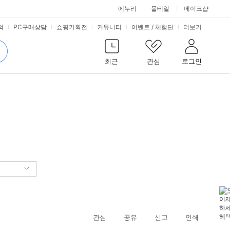
에누리
몰테일
메이크샵
서
PC견적
PC구매상담
쇼핑기획전
커뮤니티
이벤트
/
체험단
더보기
비
검
색
최근
관심
로그인
스
관심
공유
신고
인쇄