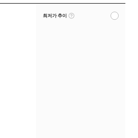
툴
최저가 추이
알
팁
림
보
받
기
기