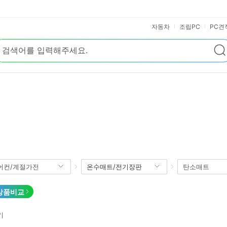
자동차
조립PC
컨/계절가전
온수매트/전기장판
탄소매트