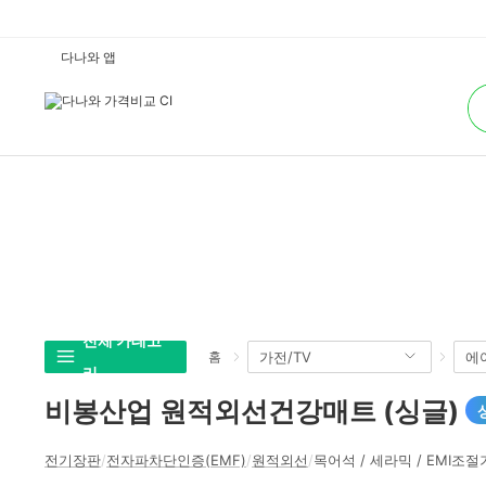
비
다나와 앱
봉
산
통
업
합
원
검
적
색
외
선
건
강
매
트
(싱
글)
:
다
나
와
가
격
비
전체 카테고리
가전/TV
에어
홈
교
비봉산업 원적외선건강매트 (싱글)
상품비교
상
전기장판
/
전자파차단인증(EMF)
/
원적외선
/
목어석 / 세라믹 / EMI조절기
세
스