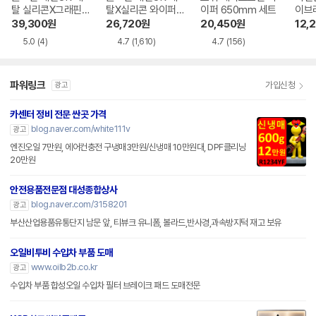
탈 실리콘X그래핀
탈X실리콘 와이퍼
이퍼 650mm 세트
이브
발수코팅 하이브리
650mm 세트
트
39,300
원
26,720
원
20,450
원
12,
드 와이퍼 350mm
5.0
(4)
4.7
(1,610)
4.7
(156)
세트
파워링크
가입신청
광고
카센터 정비 전문 싼곳 가격
blog.naver.com/white111v
광고
엔진오일 7만원, 에어컨충전 구냉매3만원/신냉매 10만원대, DPF클리닝
20만원
안전용품전문점 대성종합상사
blog.naver.com/3158201
광고
부산산업용품유통단지 남문 앞, 티뷰크 유니폼, 볼라드,반사경,과속방지턱 재고 보유
오일비투비 수입차 부품 도매
www.oilb2b.co.kr
광고
수입차 부품 합성오일 수입차 필터 브레이크 패드 도매전문