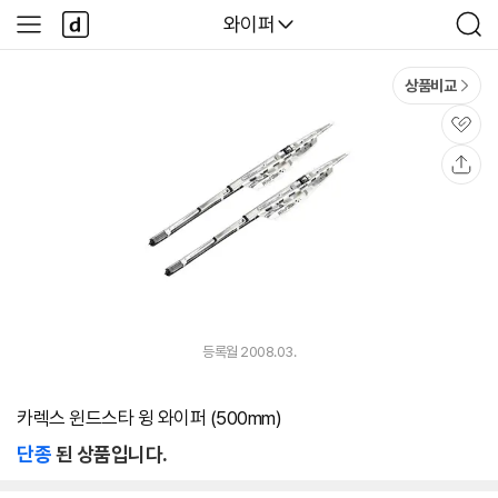
본문 바로가기
다
다나와
와이퍼
사
검
나
이
색
와
드
메
메
상품비교
인
뉴
관
심
공
유
등록월 2008.03.
카렉스 윈드스타 윙 와이퍼 (500mm)
단종
된 상품입니다.