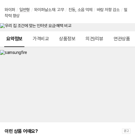
와이퍼
/
일반형
/
와이퍼날소재: 고무
/
진동, 소음 억제
/
바람 저항 감소
/
밀
착력 향상
메뉴 네비게이션
요약정보
가격비교
상품정보
의견/리뷰
연관상품
이런 상품 어때요?
광고