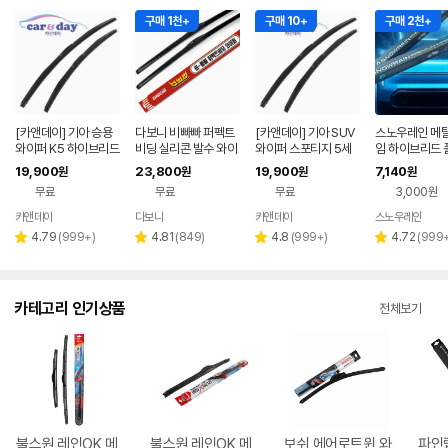
구매 1천+
구매 10+
구매 2천+
[카앤데이] 기아 승용
다보니 비빠빠 퍼펙트
[카앤데이] 기아 SUV
스노우레인 메
와이퍼 K5 하이브리드
비딩 실리콘 발수 와이
와이퍼 스포티지 5세
임 하이브리드 
TF 전면세트, 1개
퍼 하이브리드 운전석
대 하이브리드NQ5 전
이퍼 앞유리 뒷
19,900
23,800
19,900
7,140
원
원
원
원
조수석 세트
면, 1개
면후방
무료
무료
무료
3,000원
카앤데이
다보니
카앤데이
스노우레인
네이버
네이버
페이
페이
리
리
리
리
4.79
(
999+
)
4.81
(
849
)
4.8
(
999+
)
4.72
(
999
별
별
별
별
뷰
뷰
뷰
뷰
점
점
점
점
수
수
수
수
카테고리 인기상품
전체보기
불스원 레인OK 메
불스원 레인OK 메
보쉬 에어로트윈 와
파인