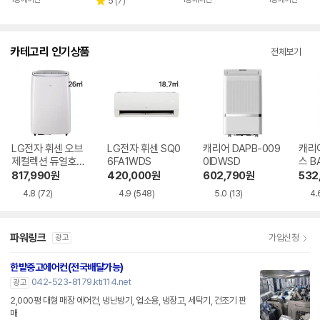
리
5
(
7
)
별
뷰
점
수
카테고리 인기상품
전체보기
LG전자 휘센 오브
LG전자 휘센 SQ0
캐리어 DAPB-009
캐리
제컬렉션 듀얼호스
6FA1WDS
0IDWSD
스 B
PQ08FDWBS
WS
817,990
원
420,000
원
602,790
원
532
4.8
(72)
4.9
(548)
5.0
(13)
4.
파워링크
가입신청
광고
한밭중고에어컨(전국배달가능)
042-523-8179.kti114.net
광고
2,000평 대형 매장 에어컨, 냉난방기, 업소용, 냉장고, 세탁기, 건조기 판
매