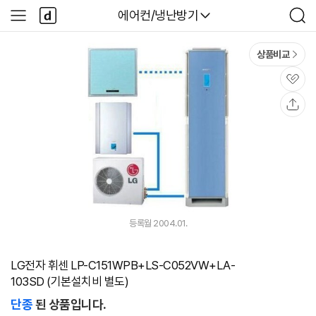
본문 바로가기
다
다나와
에어컨/냉난방기
사
검
나
이
색
와
드
메
메
상품비교
인
뉴
관
심
공
유
등록월 2004.01.
LG전자 휘센 LP-C151WPB+LS-C052VW+LA-
103SD (기본설치비 별도)
단종
된 상품입니다.