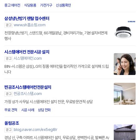
중고 에어컨
식당용품
가전가구
신상품확인
삼성냉난방기 렌탈 접수센터
www.sh홈쇼핑.com
광고
천장형냉난방기, 스탠드형, 60개월분납, 경비처리가능, 기본설치비면제
행사
시스템에어컨 전문시공 설치
시스템에어컨.com
광고
BIN-시스템은 삼성,LG의 정품 에어컨을 합리적인 가격으로 설치해 드립
니다
찐공조시스템에어컨전문설치
찐공조시스템.com
광고
가정 상가 사무실 시스템에어컨 설치 전문, 무료방문견적 상담
무료 견적
시공 사례
상담 전화
올림공조
blog.naver.com/ex5egl8r
광고
경남 신,구축 아파트 시스템에어컨 설치, 무료상담, 완벽한시공, 발빠른 A/