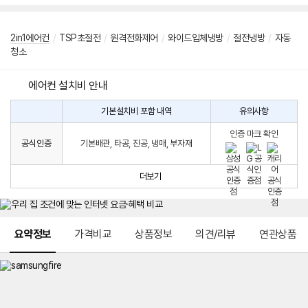
2in1에어컨
/
TSP초절전
/
원격전화제어
/
와이드입체냉방
/
절전냉방
/
자동
청소
에어컨 설치비 안내
기본설치비 포함 내역
유의사항
에
에
어
인증 마크 확인
컨
어
공식인증
기본배관, 타공, 진공, 냉매, 부자재
설
컨
치
구
비
매
더보기
시
발
생
되
메뉴 네비게이션
는
요약정보
가격비교
상품정보
의견/리뷰
연관상품
설
치
비
에
대
한