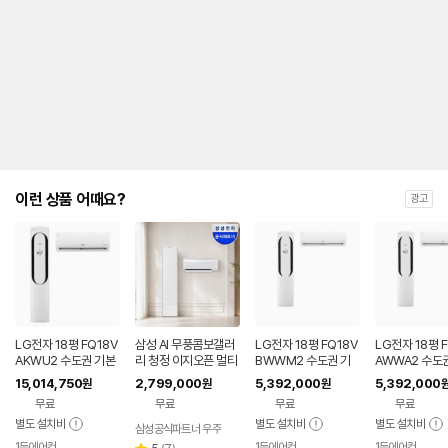
안
내
를
나
타
내
는
표
입
니
다.
이런 상품 어때요?
광고
LG전자 18평 FQ18V
삼성 AI 무풍콤보갤러
LG전자 18평 FQ18V
LG전자 18평 F
AKWU2 수도권 기본
리 청정 이지오픈 멀티
BWWM2 수도권 기
AWWA2 수도
설치 포함 투인원 에어
형 에어컨 AF80F17D
본설치 포함 투인원 에
설치 포함 투인
15,014,750
2,799,000
5,392,000
5,392,000
원
원
원
컨
22WRS 기본설치포
어컨
컨
무료
무료
무료
무료
함
별도 설치비
별도 설치비
별도 설치비
삼성공식파트너 우주
1등에어컨
1등에어컨
1등에어컨