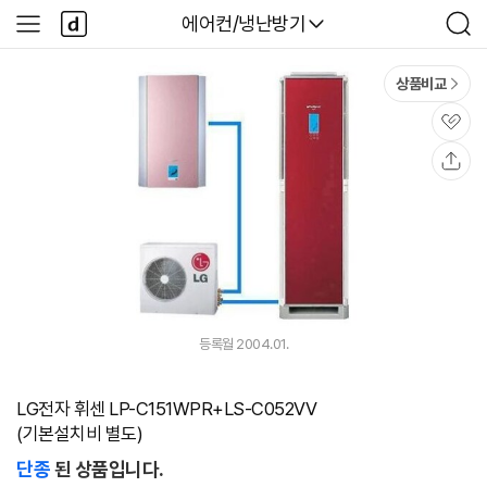
본문 바로가기
다
다나와
에어컨/냉난방기
사
검
나
이
색
와
드
메
메
상품비교
인
뉴
관
심
공
유
등록월 2004.01.
LG전자 휘센 LP-C151WPR+LS-C052VV
(기본설치비 별도)
단종
된 상품입니다.