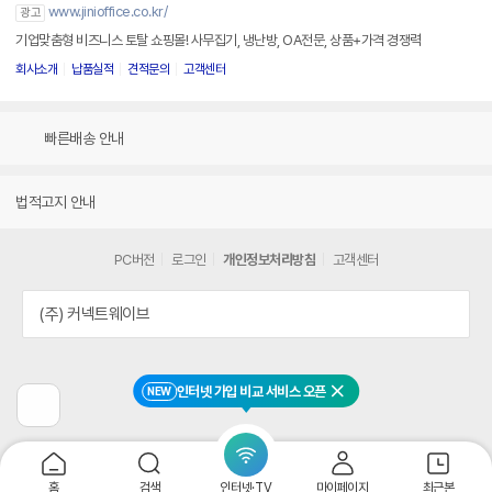
www.jinioffice.co.kr/
광고
기업맞춤형 비즈니스 토탈 쇼핑몰! 사무집기, 냉난방, OA전문, 상품+가격 경쟁력
회사소개
납품실적
견적문의
고객센터
빠른배송 안내
법적고지 안내
PC버전
로그인
개인정보처리방침
고객센터
(주) 커넥트웨이브
인터넷 가입 비교 서비스 오픈
NEW
닫기
이
전
페
이
지
홈
검색
인터넷·TV
마이페이지
최근본
로