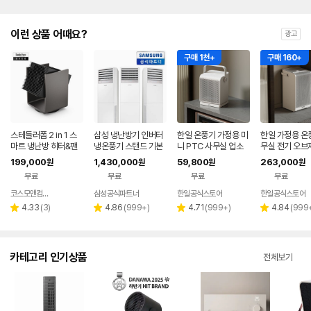
이런 상품 어때요?
광고
구매 1천+
구매 160+
스테들러폼 2 in 1 스
삼성 냉난방기 인버터
한일 온풍기 가정용 미
한일 가정용 온
마트 냉난방 히터&팬
냉온풍기 스탠드 기본
니 PTC 사무실 업소
무실 전기 오브
Alex
설치비 포함 업소용 에
용 거실 캠핑 스마트 저
업소용 PTC 
199,000
1,430,000
59,800
263,000
원
원
원
원
어컨 프리미엄 수도권
소음 히터 26년 신제
무료
무료
무료
무료
49.5㎡
품
코스모앤컴퍼니
삼성공식파트너
한일공식스토어
한일공식스토어
네이버
페이
리
리
리
리
4.33
(
3
)
4.86
(
999+
)
4.71
(
999+
)
4.84
(
999
별
별
별
별
뷰
뷰
뷰
뷰
점
점
점
점
수
수
수
수
카테고리 인기상품
전체보기