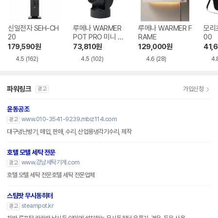
신일전자 SEH-CH
루메나 WARMER
루메나 WARMER F
모리츠
20
POT PRO 미니 온
RAME
00
풍기
179,590
원
73,810
원
129,000
원
41,
4.5
(162)
4.5
(102)
4.6
(28)
4.
파워링크
가입신청
광고
윤동공조
www.010-3541-9239.mbiz114.com
광고
대구냉난방기, 매입, 판매, 수리, 산업용냉각기수리, 제작
호텔 모텔 세탁 전문
www.강남세탁기계.com
광고
호텔 모텔 세탁 전문호텔 세탁 전문업체
스팀팟 무시동히터
steampot.kr
광고