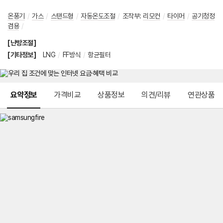
온풍기
/
가스
/
스탠드형
/
자동온도조절
/
조작부
:
리모컨
/
타이머
/
공기청정
겸용
/
[난방조절]
[기타정보]
LNG
/
FF방식
/
항균필터
메뉴 네비게이션
요약정보
가격비교
상품정보
의견/리뷰
연관상품