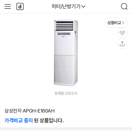
본문 바로가기
다
다나와
히터/난방기기
사
검
나
이
색
와
드
메
메
상품비교
인
뉴
관
심
공
유
등록월 2002.11.
삼성전자 APGH-E160AH
가격비교 중지
된 상품입니다.