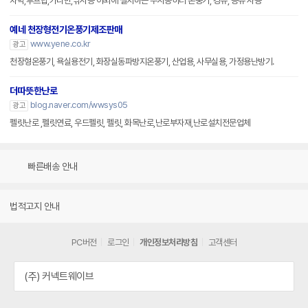
차박,루프탑,카라반,낚시등 야외에 설치하는 무시동히터 온풍기, 경유, 등유 사용
예네 천장형전기온풍기제조판매
www.yene.co.kr
광고
천장형온풍기, 욕실용전기, 화장실동파방지온풍기, 산업용, 사무실용, 가정용난방기.
더따뜻한난로
blog.naver.com/wwsys05
광고
펠릿난로 ,펠릿연료, 우드펠릿, 펠릿, 화목난로,난로부자재,난로설치전문업체
빠른배송 안내
법적고지 안내
PC버전
로그인
개인정보처리방침
고객센터
(주) 커넥트웨이브