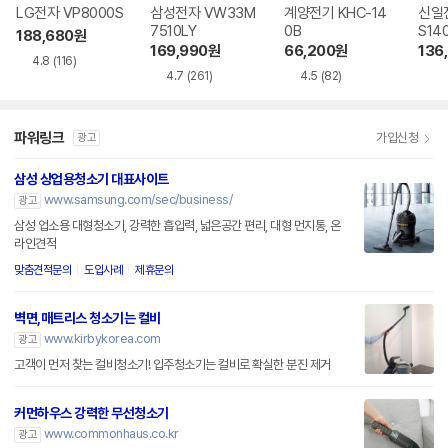
LG전자 VP8000S
삼성전자 VW33M
계양전기 KHC-14
신일전
7510LY
0B
S14
188,680
원
169,990
원
66,200
원
136
4.8
(116)
4.7
(261)
4.5
(82)
파워링크
가입신청
광고
삼성 상업용청소기 대표사이트
www.samsung.com/sec/business/
광고
삼성 업소용 대형청소기, 강력한 흡입력, 넓은공간 편리, 대형 먼지통, 온
라인견적
맞춤견적문의
도입사례
제휴문의
벽면,매트리스 청소기는 컬비
www.kirbykorea.com
광고
고객이 먼저 찾는 컬비청소기! 입주청소기는 컬비로 확실한 분진 제거
커먼하우스 강력한 무선청소기
www.commonhaus.co.kr
광고