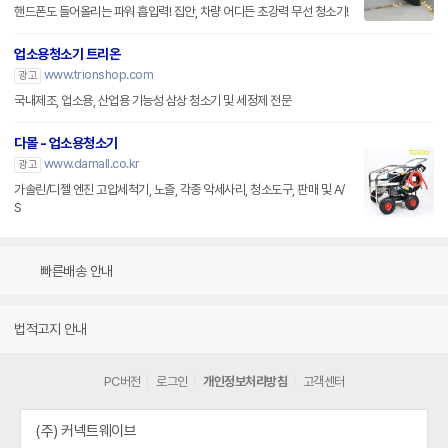
핸드폰도 들어올리는 파워 흡입력! 집안, 차량 어디든 초강력 무선 청소기!
업소용청소기 트리온
www.trionshop.com
광고
국내제조, 업소용, 산업용 기능성 삼상 청소기 및 세정제 전문
다몰 - 업소용청소기
www.damall.co.kr
광고
가솔린/디젤 엔진 고압세척기, 노즐, 각종 악세사리, 청소도구, 판매 및 A/
S
빠른배송 안내
법적고지 안내
PC버전
로그인
개인정보처리방침
고객센터
(주) 커넥트웨이브