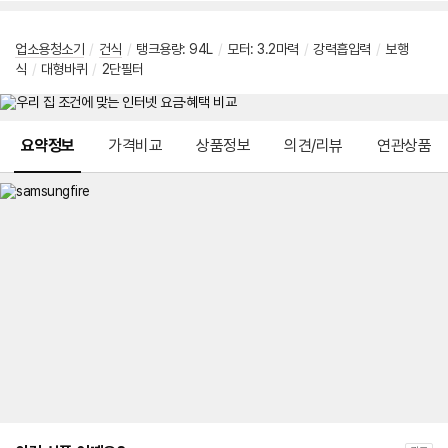
업소용청소기
/
건식
/
탱크용량: 94L
/
모터: 3.2마력
/
강력흡입력
/
보행
식
/
대형바퀴
/
2단필터
메뉴 네비게이션
요약정보
가격비교
상품정보
의견/리뷰
연관상품