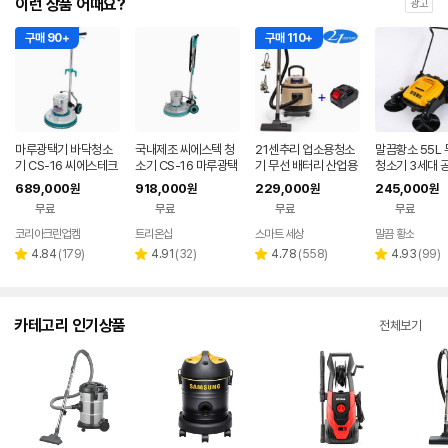
이런 상품 어때요?
광고
구매 90+
구매 110+
마루광택기 바닥청소
국내제조 씨에스텍 청
21센추리 업소용청소
말끔황소 55L
기 CS-16 씨에스테크
소기 CS-16 마루광택
기 무선 배터리 산업용
청소기 3세대 
세척기 데코 타일 화강
기 돌돌이 바닥청소기
공업용 사무실 20리터
용량 업소용 산
689,000
918,000
229,000
245,000
원
원
원
원
석 대리석 청소
계
건식 습식 청소기
업용 현장 야외
무료
무료
무료
무료
코리아크린업켐
트리온샵
스마트 세상
말끔 황소
네이버
페이
리
리
리
리
4.84
(
179
)
4.91
(
32
)
4.78
(
558
)
4.93
(
99
)
별
별
별
별
뷰
뷰
뷰
뷰
점
점
점
점
수
수
수
수
카테고리 인기상품
전체보기