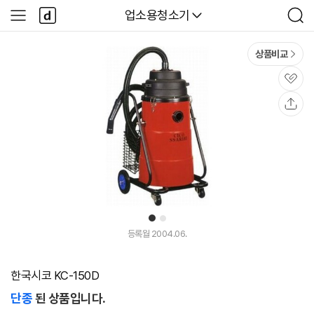
본문 바로가기
다
다나와
업소용청소기
사
검
나
이
색
와
드
메
메
상품비교
인
뉴
관
심
공
유
1
2
등록월 2004.06.
한국시코 KC-150D
단종
된 상품입니다.