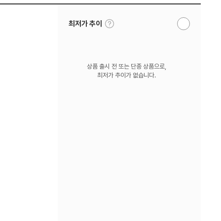
툴
최저가 추이
알
팁
림
보
받
기
기
상품 출시 전 또는 단종 상품으로,
최저가 추이가 없습니다.