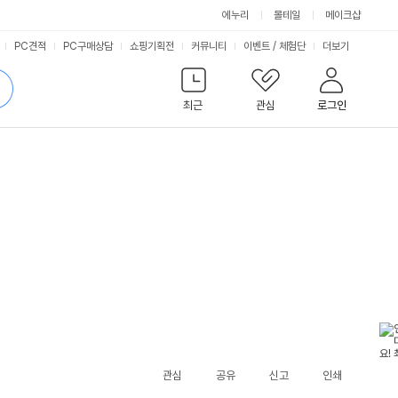
에누리
몰테일
메이크샵
서
PC견적
PC구매상담
쇼핑기획전
커뮤니티
이벤트
/
체험단
더보기
비
검
색
최근
관심
로그인
스
관심
공유
신고
인쇄