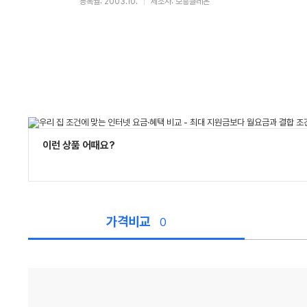
등록월: 2003.10.
제조사: 보흥클레온
이런 상품 어때요?
가격비교
0
가
격
비
교