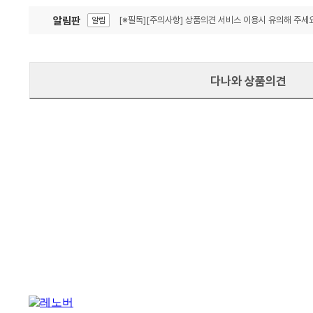
알림판
[※필독][주의사항] 상품의견 서비스 이용시 유의해 주세요
알림
잦은 오류, PC속도 잡자! PC안정화 위해 이건 꼭!
알림
다나와 상품의견