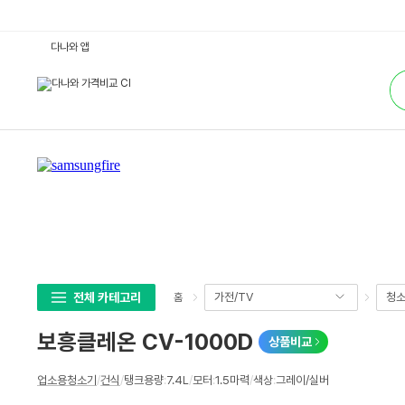
보
다나와 앱
흥
클
통
레
합
온
검
C
색
V
-
1
0
0
0
D
:
다
나
와
가
격
비
교
전체 카테고리
가전/TV
청
홈
보흥클레온 CV-1000D
상품비교
상
업소용청소기
/
건식
/
탱크용량
:
7.4L
/
모터
:
1.5마력
/
색상
:
그레이/실버
세
스