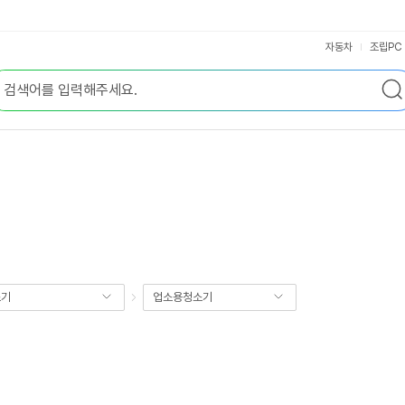
자동차
조립PC
소기
업소용청소기