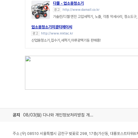
다몰 - 업소용청소기
광고
http://www.damall.co.kr
가솔린/디젤 엔진 고압세척기, 노즐, 각종 악세사리, 청소도구, 
업소용청소기미광티에이씨
광고
http://www.mktac.kr
산업용청소기,집수기,세척기,마루광택기등 판매중!
공지
08/03(월) 다나와 개인정보처리방침 개정 안내
주소 (우) 08510 서울특별시 금천구 벚꽃로 298, 17층(가산동, 대륭포스트타워6