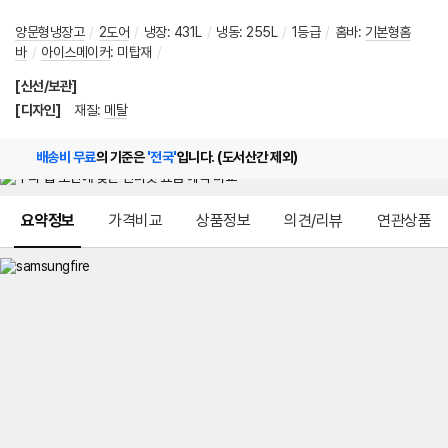
양문형냉장고
/
2도어
/
냉장
:
431L
/
냉동
:
255L
/
1등급
/
홈바
:
기본형홈
바
/
아이스메이커
:
미탑재
/
[신선/보관]
[디자인]
재질
:
메탈
배송비 무료
의 기준은
'전국'
입니다. (도서산간 제외)
메뉴 네비게이션
요약정보
가격비교
상품정보
의견/리뷰
연관상품