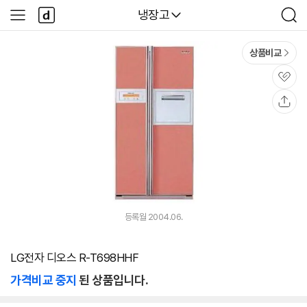
본문 바로가기
다
다나와
냉장고
사
검
나
이
색
와
드
메
메
상품비교
인
뉴
관
심
공
유
등록월 2004.06.
LG전자 디오스 R-T698HHF
가격비교 중지
된 상품입니다.