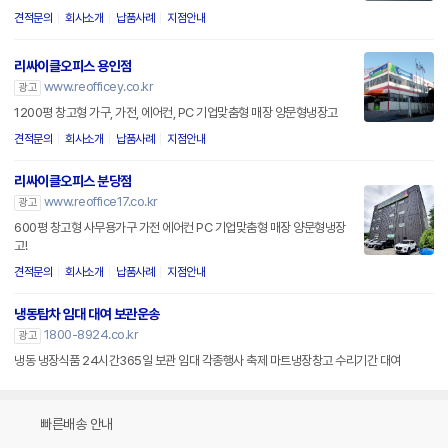
견적문의
회사소개
납품사례
지점안내
리싸이클오피스 용인점
www.reofficey.co.kr
광고
1200평 창고형 가구, 가전, 에어컨, PC 기업맞춤형 매장 양문형냉장고
견적문의
회사소개
납품사례
지점안내
리싸이클오피스 분당점
www.reoffice17.co.kr
광고
600평 창고형 사무용가구 가전 에어컨 PC 기업맞춤형 매장 양문형냉장
고!
견적문의
회사소개
납품사례
지점안내
냉동탑차 임대 대여 보관운송
1800-8924.co.kr
광고
냉동 냉장식품 24시간365일 보관 임대 각종행사 축제 마트냉장창고 수리기간 대여
빠른배송 안내