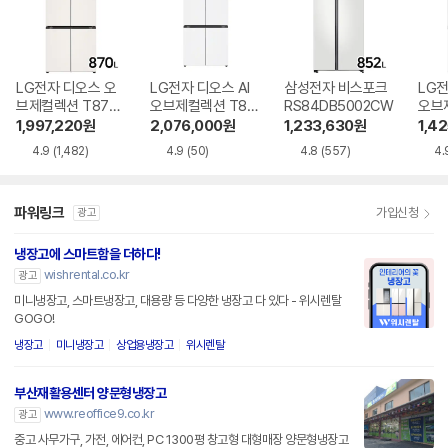
LG전자 디오스 오
LG전자 디오스 AI
삼성전자 비스포크
LG전
브제컬렉션 T873
오브제컬렉션 T87
RS84DB5002CW
오브
MEE111
6MQQ1H1
6MR
1,997,220
원
2,076,000
원
1,233,630
원
1,4
4.9
(1,482)
4.9
(50)
4.8
(557)
4.
파워링크
가입신청
광고
냉장고에 스마트함을 더하다!
wishrental.co.kr
광고
미니냉장고, 스마트냉장고, 대용량 등 다양한 냉장고 다 있다 - 위시렌탈
GOGO!
냉장고
미니냉장고
상업용냉장고
위시렌탈
부산재활용센터 양문형냉장고
www.reoffice9.co.kr
광고
중고 사무가구, 가전, 에어컨, PC 1300평 창고형 대형매장 양문형냉장고