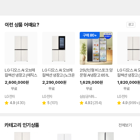
이런 상품 어때요?
광고
구매 80+
LG 디오스 AI 오브제
LG 디오스 AI 오브제
25년신형 비스포크 양
LG 디오스 AI
컬렉션 냉장고 (매직스
컬렉션 냉장고 (노크온
문형 AI냉장고 651L
컬렉션 냉장고 
페이스) T876MEE1
매직스페이스) T876
형, 매직스페이스
2,600,000
2,290,000
1,629,000
1,820,000
원
원
원
원
H1
MEE412
34MEE111
무료
무료
무료
무료
LG전자
LG전자
삼성공식파트너 현성전자
LG전자
네이버
페이
리
리
리
리
4.9
(
430
)
5
(
101
)
4.92
(
254
)
4.9
(
999+
)
별
별
별
별
뷰
뷰
뷰
뷰
점
점
점
점
수
수
수
수
카테고리 인기상품
전체보기