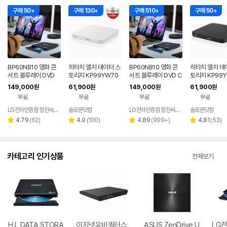
구매 50+
구매 130+
구매 510+
구매 50+
BP60NB10 영화 콘
히타치 엘지 데이터 스
BP60NB10 영화 콘
히타치 엘지 데
서트 블루레이 DVD
토리지 KP99YW70
서트 블루레이 DVD C
토리지 KP99Y
플레이어 노트북 외장
DVD 화이트 외장OD
D 재생 리핑 노트북 외
VD 블랙 외장O
149,000
61,900
149,000
61,900
원
원
원
원
ODD 맥 호환
D CD DVD 리핑 안드
장 ODD
D DVD 리핑 
무료
무료
무료
무료
로이드
드
LG전자인증점 정진씨앤에스
솔로몬닷컴
LG전자인증점 정진씨앤에스
솔로몬닷컴
네이버
네
페이
페
리
리
리
리
4.79
(
62
)
4.9
(
100
)
4.89
(
999+
)
4.81
(
53
)
별
별
별
별
뷰
뷰
뷰
뷰
점
점
점
점
수
수
수
수
카테고리 인기상품
전체보기
H.L DATA STORA
이지넷유비쿼터스
ASUS ZenDrive U
LG전자