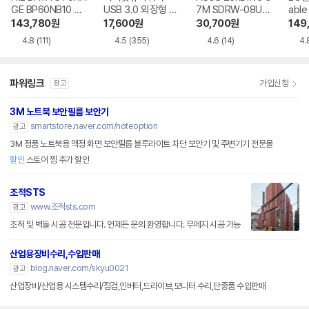
GE BP60NB10 블
USB 3.0 외장형 D
7M SDRW-08U7
able
루레이 외장ODD
VD-RW NEXT-20
M-U-B
Writ
143,780
원
17,600
원
30,700
원
149
0DVD-RW
0
4.8
(111)
4.5
(355)
4.6
(14)
4.
파워링크
가입신청
광고
3M 노트북 보안필름 보안기
smartstore.naver.com/noteoption
광고
3M 정품 노트북용 액정 화면 보안필름 블루라이트 차단 보안기 및 주변기기 전문몰
할인
스토어 찜 추가 할인
조적STS
www.조적sts.com
광고
조적 및 벽돌 시공 전문입니다. 언제든 문의 환영합니다. 무메지 시공 가능
산업용장비수리,수입판매
blog.naver.com/skyu0021
광고
산업장비/산업용 시스템수리/점검,인버터,드라이브,모니터 수리,단종품 수입판매