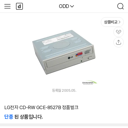
본문 바로가기
다
다나와
ODD
사
검
나
이
색
와
드
메
메
상품비교
인
뉴
관
심
공
유
등록월 2005.05.
LG전자 CD-RW GCE-8527B 정품벌크
단종
된 상품입니다.