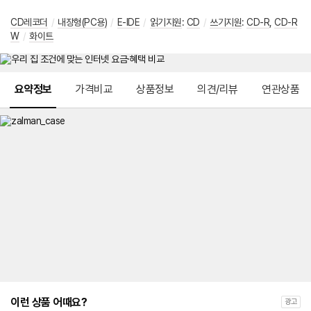
CD레코더
/
내장형(PC용)
/
E-IDE
/
읽기지원
:
CD
/
쓰기지원
:
CD-R
,
CD-R
W
/
화이트
메뉴 네비게이션
요약정보
가격비교
상품정보
의견/리뷰
연관상품
이런 상품 어때요?
광고