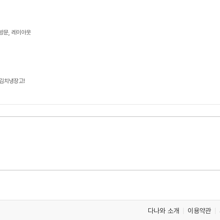
료방문, 레이아웃
 김치냉장고!
다나와 소개
이용약관