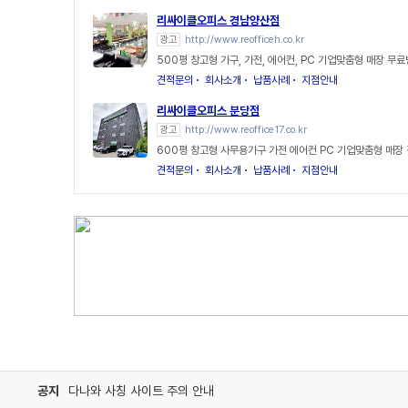
리싸이클오피스 경남양산점
광고
http://www.reofficeh.co.kr
500평 창고형 가구, 가전, 에어컨, PC 기업맞춤형 매장 무
견적문의
회사소개
납품사례
지점안내
리싸이클오피스 분당점
광고
http://www.reoffice17.co.kr
600평 창고형 사무용가구 가전 에어컨 PC 기업맞춤형 매장
견적문의
회사소개
납품사례
지점안내
공지
다나와 사칭 사이트 주의 안내