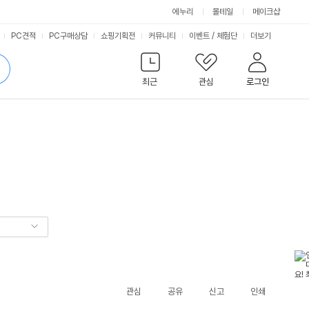
에누리
몰테일
메이크샵
서
PC견적
PC구매상담
쇼핑기획전
커뮤니티
이벤트
/
체험단
더보기
비
검
색
최근
관심
로그인
스
관심
공유
신고
인쇄