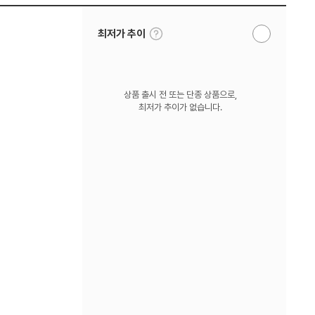
툴
최저가 추이
알
팁
림
보
받
기
기
상품 출시 전 또는 단종 상품으로,
최저가 추이가 없습니다.