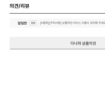
의견/리뷰
알림판
[※필독][주의사항] 상품의견 서비스 이용시 유의해 주세요
알림
잦은 오류, PC속도 잡자! PC안정화 위해 이건 꼭!
알림
다나와 상품의견