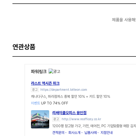
제품을 사용해
연관상품
파워링크
라스트 역시즌 위크
광고
https://department.lotteon.com
캐나다구스, 파라점퍼스 중복 할인 10% + 카드 할인 10%
이벤트
UP TO 74% OFF
리싸이클오피스 용인점
광고
http://www.reofficey.co.kr
1200평 창고형 가구, 가전, 에어컨, PC 기업맞춤형 매장 
견적문의
회사소개
납품사례
지점안내