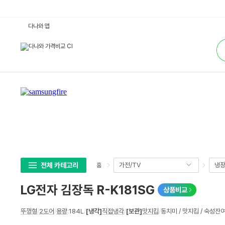
L
다나와 앱
G
전
통
자
합
김
검
장
색
독
R
-
K
1
8
1
S
G
:
다
나
와
가
격
전체 카테고리
가전/TV
냉장
홈
비
교
LG전자 김장독 R-K181SG
상품비교
상
뚜껑형
/
2도어
/
용량
:
184L
/
[냉각]
직접냉각
/
[보관]
맛지킴
/
동치미 / 맛지킴 / 숙성
세
스