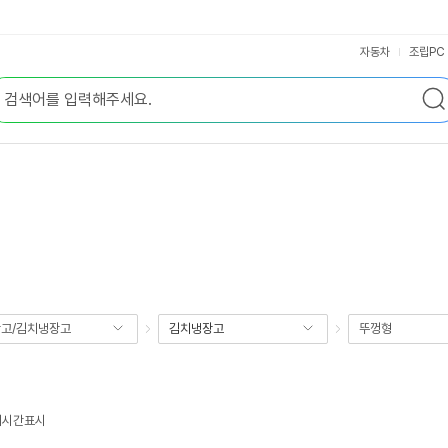
자동차
조립PC
고/김치냉장고
김치냉장고
뚜껑형
잔여시간표시