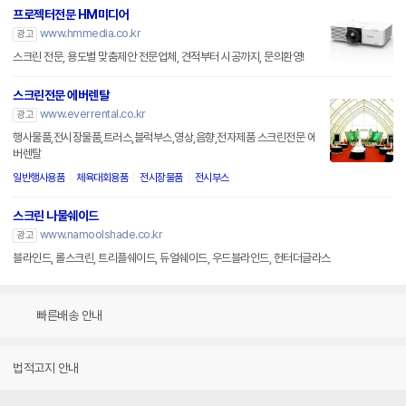
프로젝터전문 HM미디어
www.hmmedia.co.kr
광고
스크린 전문, 용도별 맞춤제안 전문업체, 견적부터 시공까지, 문의환영!
스크린전문 에버렌탈
www.everrental.co.kr
광고
행사물품,전시장물품,트러스,블럭부스,영상,음향,전자제품 스크린전문 에
버렌탈
일반행사용품
체육대회용품
전시장물품
전시부스
스크린 나물쉐이드
www.namoolshade.co.kr
광고
블라인드, 롤스크린, 트리플쉐이드, 듀얼쉐이드, 우드블라인드, 헌터더글라스
빠른배송 안내
법적고지 안내