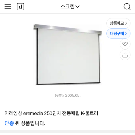
본문 바로가기
다
다나와
스크린
사
검
나
이
색
와
드
메
메
상품비교
인
뉴
대량구매
관
심
공
유
등록월 2005.05.
이레영상 eremedia 250인치 전동매립 K-울트라
단종
된 상품입니다.