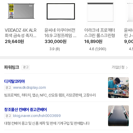
VEIDADZ 4K ALR
윤씨네 아쿠아비전
아라크네 프로젝터
윤씨
회색 금속성 족자형
16:9 고정프레임 스
스크린 롤스크린형
린 J
빔프로젝터 스크린
크린 SA-FH 시리
29,640
원
330,000
원
16,890
원
9,0
즈 시네비젼원단
3.9
(8)
4.6
(1,990)
4.
파워링크
가입신청
광고
디지탈코리아
www.dkdisplay.com
광고
빔프로젝트, 히타치, 앱슨, NFC, 산요등 램프, 리모콘판매, 고장수리
창조물산 컨베어 중고콘베어
blog.naver.com/hsh0003699
광고
대형 컨베어 중고 및 신품 제작 및 판매 기계구입 및 판매합니다