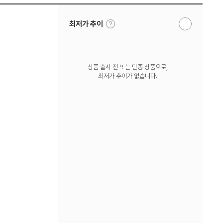
툴
최저가 추이
알
팁
림
보
받
기
기
상품 출시 전 또는 단종 상품으로,
최저가 추이가 없습니다.