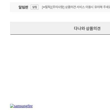
알림판
[※필독][주의사항] 상품의견 서비스 이용시 유의해 주세요
알림
잦은 오류, PC속도 잡자! PC안정화 위해 이건 꼭!
알림
다나와 상품의견