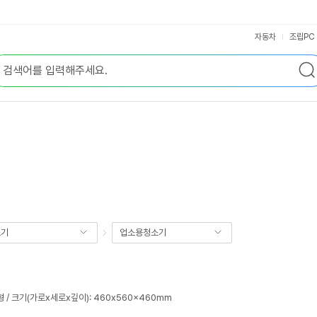
자동차
조립PC
소기
업소용청소기
형 / 크기(가로x세로x깊이): 460x560x460mm