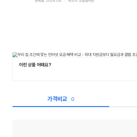
등록월: 2004.09.
제조사: 보흥클레온
이런 상품 어때요?
가격비교
0
가
격
비
교