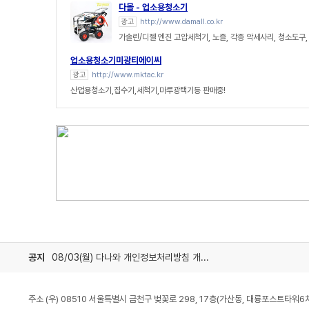
다몰 - 업소용청소기
광고
http://www.damall.co.kr
가솔린/디젤 엔진 고압세척기, 노즐, 각종 악세사리, 청소도구, 
업소용청소기미광티에이씨
광고
http://www.mktac.kr
산업용청소기,집수기,세척기,마루광택기등 판매중!
공지
08/03(월) 다나와 개인정보처리방침 개정 안내
주소 (우) 08510 서울특별시 금천구 벚꽃로 298, 17층(가산동, 대륭포스트타워6