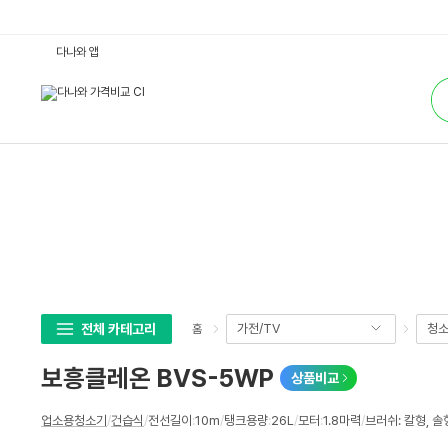
보
다나와 앱
흥
클
통
레
합
온
검
B
색
V
S
-
5
W
P
:
다
나
와
가
격
비
교
전체 카테고리
가전/TV
청
홈
보흥클레온 BVS-5WP
상품비교
상
업소용청소기
/
건습식
/
전선길이
:
10m
/
탱크용량
:
26L
/
모터
:
1.8마력
/
브러쉬: 칼형, 솔
세
스