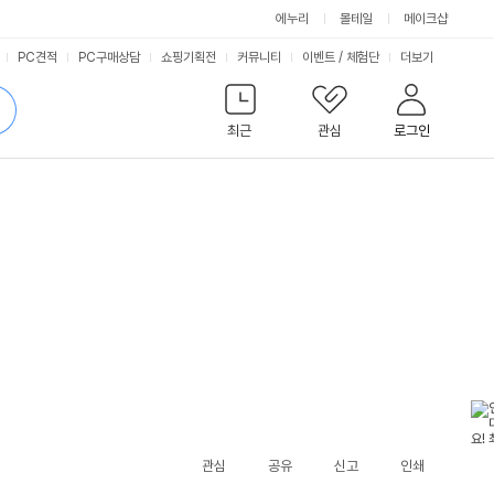
에누리
몰테일
메이크샵
서
PC견적
PC구매상담
쇼핑기획전
커뮤니티
이벤트
/
체험단
더보기
비
검
색
최근
관심
로그인
스
관심
공유
신고
인쇄