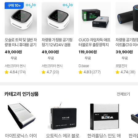
구매 10+
오슬로 트럭 및 일반 차
차량용 가정용 공기청
CUCD 차업차득 애프
차량용 공기청정
량용 미니 휴대용 공기
정기 12V/24V 겸용
터블로우 출장장착지
이트홀C10 미
청정기 화이트
카본섬유 필터 오슬로
원 차량용 에어컨 냄새
상태표시 디스
49,000
49,000
119,000
39,900
원
원
원
원
화이트
습기 제거 2026 신제
스토어팜
무료
무료
무료
무료
품
서현코리아 본사
서현코리아 본사
D.base
로엘전자
리
리
리
리
4.64
(
174
)
4.7
(
20
)
4.83
(
277
)
4.74
(
38
)
별
별
별
별
뷰
뷰
뷰
뷰
점
점
점
점
수
수
수
수
카테고리 인기상품
전체보기
아이트로닉스 아이
오토릭스 에코 블로
한라홀딩스 만도 애
한라