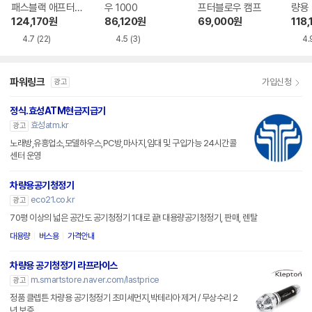
패스블랙 애프터블
우 1000
프터블로우 캠프
량용
로우 ITBM-120
습기
124,170
원
86,120
원
69,000
원
118,
블로우
4.7
(22)
4.5
(3)
4.
파워링크
가입신청
광고
정식.효성ATM현금지급기
효성atm.kr
광고
노래방,유흥업소,모델하우스,PC방,마사지,임대 및 구입가능 24시간콜
센터 운영
차량용공기청정기
eco21.co.kr
광고
70평 이상의 넓은 공간도 공기청정기 1대로 끝! 대용량공기청정기, 판매, 렌탈
대용량
버스용
가격안내
차량용 공기청정기 라프라이스
m.smartstore.naver.com/lastprice
광고
정품 클렙튼 차량용 공기청정기 초미세먼지,박테리아 제거 / 무상수리 2
년 보증.