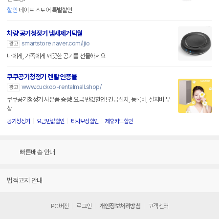
할인
네이트 스토어 특별할인
차량 공기청정기 냄새제거탁월
smartstore.naver.com/ijio
광고
나에게, 가족에게 깨끗한 공기를 선물하세요
쿠쿠공기청정기 렌탈 인증몰
www.cuckoo-rentalmall.shop/
광고
쿠쿠공기청정기 사은품 증정! 요금 반값할인! 긴급설치, 등록비, 설치비 무
상
공기청정기
요금반값할인
타사보상할인
제휴카드할인
빠른배송 안내
법적고지 안내
PC버전
로그인
개인정보처리방침
고객센터