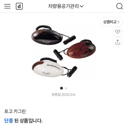
본문 바로가기
다
다나와
차량용공기관리
사
검
나
이
색
와
드
메
메
상품비교
인
뉴
관
심
공
유
1
2
등록월 2002.04.
포고 카그린
단종
된 상품입니다.