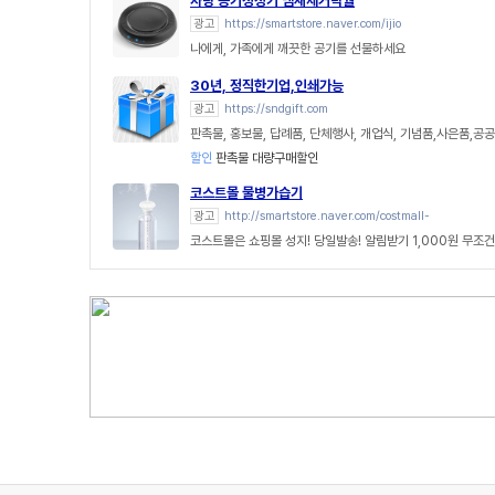
차량 공기청정기 냄새제거탁월
광고
https://smartstore.naver.com/ijio
나에게, 가족에게 깨끗한 공기를 선물하세요
30년, 정직한기업,인쇄가능
광고
https://sndgift.com
판촉물, 홍보물, 답례품, 단체행사, 개업식, 기념품,사은품,
할인
판촉물 대량구매할인
코스트몰 물병가습기
광고
http://smartstore.naver.com/costmall-
코스트몰은 쇼핑몰 성지! 당일발송! 알림받기 1,000원 무조건