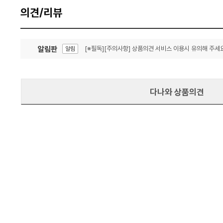
의견/리뷰
알림판
[※필독][주의사항] 상품의견 서비스 이용시 유의해 주세요
알림
잦은 오류, PC속도 잡자! PC안정화 위해 이건 꼭!
알림
다나와 상품의견