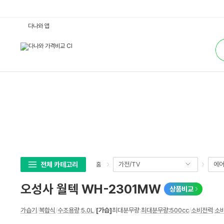
오
다나와 앱
성
사
통
월
합
텍
검
W
색
H
-
2
3
0
1
M
W
:
다
나
와
가
격
비
전체 카테고리
가전/TV
에어
홈
교
오성사 월텍 WH-2301MW
상품비교
상
가습기
/
복합식
/
수조용량
:
5.0L
/
[가습]
최대분무량
:
최대분무량:500cc
/
소비전력
:
소비
세
스