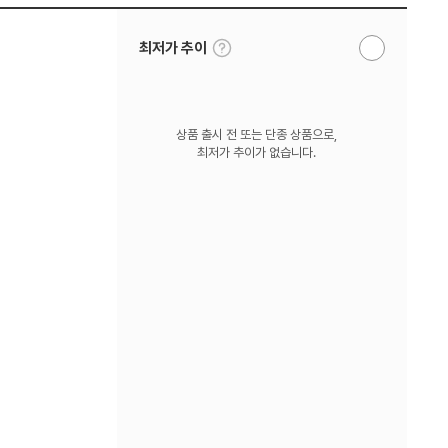
툴
최저가 추이
알
팁
림
보
받
기
기
상품 출시 전 또는 단종 상품으로,
최저가 추이가 없습니다.