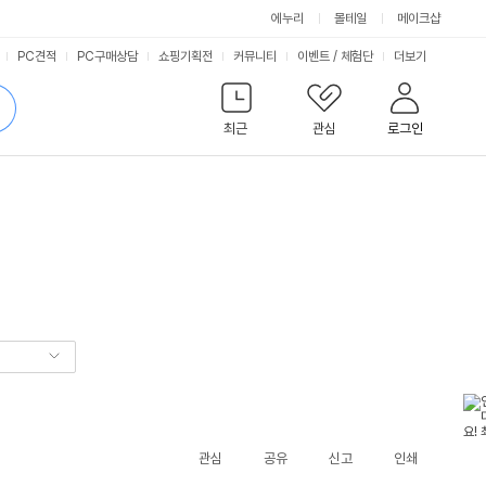
에누리
몰테일
메이크샵
서
PC견적
PC구매상담
쇼핑기획전
커뮤니티
이벤트
/
체험단
더보기
비
검
색
최근
관심
로그인
스
관심
공유
신고
인쇄