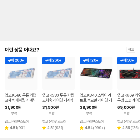
이런 상품 어때요?
광고
구매 260+
구매 260+
구매 120+
구매 50+
앱코 K580 투톤 키캡
앱코 K580 투톤 키캡
앱코 K840 스퀘어 레
앱코 K669 카
교체축 게이밍 기계식
교체축 게이밍 기계식
트로 축교환 게이밍 기
무빙 LED 게이
키보드 스카이, 적축
키보드 스카이, 갈축
계식 키보드 블랙, 적축
식 키보드 블랙 
31,900
31,900
38,900
69,000
원
원
원
원
청축
무료
무료
무료
무료
앱코 온라인스토어
앱코 온라인스토어
앱코 온라인스토어
앱코 온라인스토
리
리
리
리
4.81
(
931
)
4.81
(
931
)
4.84
(
999+
)
4.89
(
126
)
별
별
별
별
뷰
뷰
뷰
뷰
점
점
점
점
수
수
수
수