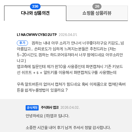
336
26
다나와 상품의견
쇼핑몰 상품리뷰
L1
NACWWVCYBO2UTP
2026.04.01.
겜하는 내내 아무 소리가 안나서 너무좋더라구요 키감도..넘
후기
아름답고.. 손피로도가 심하게 느껴지는분들은 추천드리는 (저는
5~20시간도 겜하는 하드코어유저라서 너무 맘에드네요 아무소리안
나고 )
앱코측에 질문인데 제가 윈10을 사용중인데 화면캡쳐시 기존 키보드
선 쉬프트 + s + 알트키를 이용해서 화면캡쳐도구를 사용했는데
우측 알트버튼이 없어서 캡쳐가 힘드네요 혹씨 이제품으로 캡쳐단축버
튼을 쉽게누를방법이 있을까요 ?
주식회사 앱코
2026.04.02.
공식계정
안녕하세요 (주)앱코 입니다.
소중한 시간을 내어 후기 남겨 주셔서 정말 감사합니다.