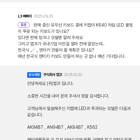
L3
뻐빠이
2025.09.20.
판매 중인 유무선 키보드 중에 키캡이 K640 처럼 LED 불빛
질문
이 투광 되는 키보드가 있나요?
있다면 판매 링크나 모델명 알려 주세요
그리고 앱코가 국내기업 이란걸 얼마 전에 알았는데..
한국식 _┘_ 엔터키 만들어 팔 계획은 있나요?
매년 한국식 엔터키 키보드 만들어 파는 곳 없나 매년 기다립니다.
주식회사 앱코
2025.10.02.
공식계정
안녕하세요 (주)앱코 입니다.
소중한 시간을 내어 문의 주셔서 정말 감사합니다.
고객님께서 말씀해주신 키캡에 LED과 투과되는 모델은 다음과
같습니다.
AK94BT , AN94BT , AK84BT , K562
해당제품들은 유,무선 키보드이며 제품 구매에 참고 부탁드리겠