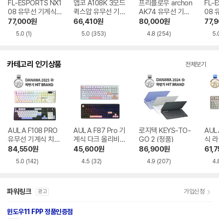
FL-ESPORTS NX1
앱코 A108K 3모드
프리플로우 archon
FL-
08 유무선 기계식
퀵스압 유무선 기계
AK74 유무선 기계
08 
크림 말차 리치베리
식 마일드 블루 맘
식 메카닉
크림
77,000
원
66,410
원
80,000
원
77,
축
모스축
파도
5.0
(1)
5.0
(353)
4.8
(254)
5.
카테고리 인기상품
전체보기
AULA F108 PRO
AULA F87 Pro 기
로지텍 KEYS-TO-
AUL
유무선 기계식 치즈
계식 다크 올리비아
GO 2 (정품)
식 
화이트 한글
한글
84,550
원
45,600
원
86,900
원
61,7
5.0
(142)
4.5
(32)
4.9
(207)
4.
파워링크
가입신청
광고
윈도우11 FPP 정품인증점