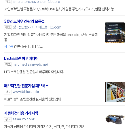
smartstore.naver.com/sbcore
광고
포인트적립/한국정품/PC,노트북 USB설치/게임용 주변기기/오피스,한컴 선택가능
30년 노하우 간판의 모든것
빛나는간판-와이지애드플러스.com
광고
기획 디자인 제작 정교한 시공까지 모든 과정을 one-stop 서비스를 제
공
사은품
간판시공시 배너 무료
LED스크린 하루미디어
harumedia.imweb.me/
광고
LED스크린렌탈 전문업체 하루미디어입니다.
패브릭간판 전문기업 패브룩스
www.fablux.co.kr
광고
패브릭출력 조명용간판 실사출력 전문업체
자동차정비용 가레지잭
asiaauto.co.kr
광고
자동차 정비용 가레지잭, 가레지작기, 작기, 잭, 가레지자, 자키