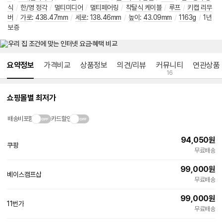
식
/
한/영 정각
/
멀티미디어
/
멀티페어링
/
착탈식 케이블
/
루프
/
키캡 리무
버
/
가로
:
438.47mm
/
세로
:
138.46mm
/
높이
:
43.09mm
/
1163g
/
1년
보증
메뉴 네비게이션
요약정보
가격비교
상품정보
의견/리뷰
커뮤니티
연관상품
16
쇼핑몰별 최저가
배송비포함
카드할인
94,050
원
쿠팡
빠른배송
무료배송
99,000
원
베이스캠프샵
네
무료배송
이
버
99,000
원
페
11번가
빠른배송
이
무료배송