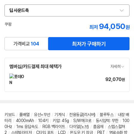
딥 사운드축
옵
션
선
94,050
쿠팡
최저
원
택
로켓배송
최저가 구매하기
가격비교
104
멤버십/카드결제 최대 혜택가
자세히
92,070
가
원
격
키보드
/
풀배열
/
유선+무선
/
기계식
/
전용동글(리시버)
/
블루투스
/
내장 배
터리
/
4000mAh
/
104키
/
키압
:
45g
/
S/W매크로
/
동시입력
:
무한
/
100
0Hz
/
1ms 응답속도
/
RGB 백라이트
/
다이얼(노브)
/
흡음재
/
스텝스컬쳐
2
/
스테빌라이저
/
C타입 포트
/
LCD
/
윈도우 키 잠금
/
PBT
/
염료승화 방