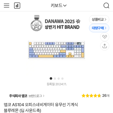
본문 바로가기
다
다나와
키보드
사
검
나
이
색
와
드
메
메
상품비교
인
뉴
대량구매
관
심
공
유
1
2
3
4
등록월 2024.11.
리
26
주식회사 앱코
개
브랜드로그
별
4.
뷰
점
8
앱코 AS104 오피스네비게이터 유무선 기계식
블루레몬 (딥 사운드축)