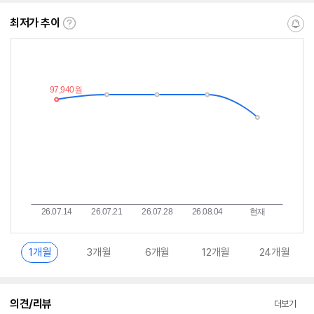
최저가 추이
최
알
저
림
가
받
추
는
이
중
란?
1개월
3개월
6개월
12개월
24개월
의견/리뷰
더보기