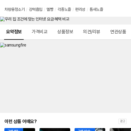
차량용청소기
/
강력흡입
/
멜빵
/
각종노즐
/
편리성
/
틈새노즐
메뉴 네비게이션
요약정보
가격비교
상품정보
의견/리뷰
연관상품
이런 상품 어때요?
광고