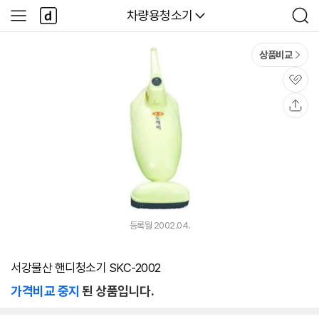
본문 바로가기
다
다나와
차량용청소기
사
검
나
이
색
와
드
메
메
상품비교
인
뉴
관
심
공
유
등록월 2002.04.
서강물산 핸디청소기 SKC-2002
가격비교 중지
된 상품입니다.