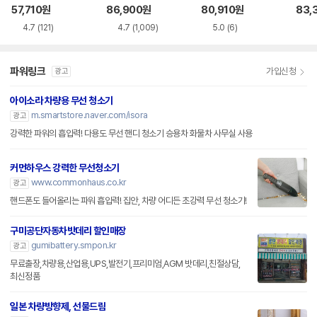
외구매)
소기 BHHV520BF
57,710
원
86,900
원
80,910
원
83,
00
4.7
(121)
4.7
(1,009)
5.0
(6)
파워링크
가입신청
광고
아이소라 차량용 무선 청소기
m.smartstore.naver.com/isora
광고
강력한 파워의 흡입력! 다용도 무선 핸디 청소기 승용차 화물차 사무실 사용
커먼하우스 강력한 무선청소기
www.commonhaus.co.kr
광고
핸드폰도 들어올리는 파워 흡입력! 집안, 차량 어디든 초강력 무선 청소기!
구미공단자동차밧데리 할인매장
gumibattery.smpon.kr
광고
무료출장,차량용,산업용,UPS,발전기,프리미엄,AGM 밧데리,친절상담,
최신정품
일본 차량방향제, 선물드림