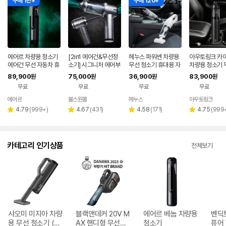
구매 1만+
구매 120+
에어르 차량용 청소기
[2in1 에어건&무선청
헤누스 파워쎈 차량용
아우토링크 카
에어건 무선 자동차 휴
소기] 시그니처 에어부
무선 청소기 휴대용 자
차량용 청소기 
대용 강력 진공 핸디 차
스터 차량용청소기 1
동차 청소기
동차 핸디 휴대
89,900
75,000
36,900
83,900
원
원
원
원
미니 베놈
4,000pa BLDC 모터
미니 소형 에어
무료
무료
무료
무료
에어르
불스원몰
헤누스
아우토링크
네
페
리
리
리
리
4.79
(
999+
)
4.67
(
431
)
4.58
(
171
)
4.75
(
999
별
별
별
별
뷰
뷰
뷰
뷰
점
점
점
점
수
수
수
수
카테고리 인기상품
전체보기
샤오미 미지아 차량
블랙앤데커 20V M
에어르 베놈 차량용
벤딕
용 무선 청소기 (해
AX 핸디형 무선청
청소기
퓨어 