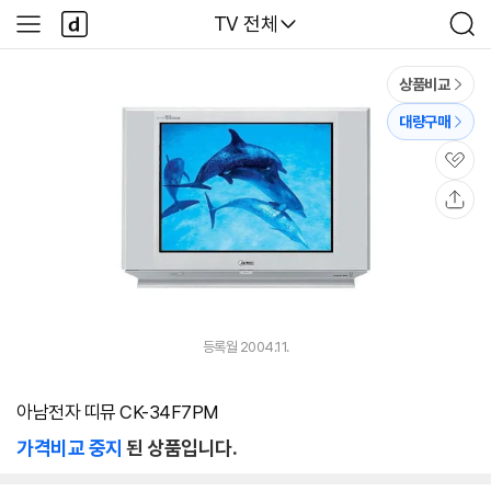
본문 바로가기
다
다나와
TV 전체
사
검
나
이
색
와
드
메
메
상품비교
인
뉴
대량구매
관
심
공
유
등록월 2004.11.
아남전자 띠뮤 CK-34F7PM
가격비교 중지
된 상품입니다.