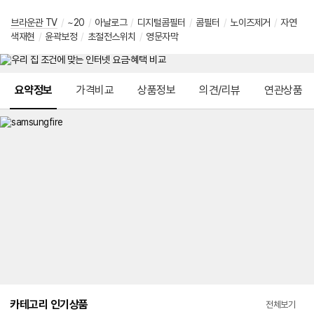
브라운관 TV
/
~20
/
아날로그
/
디지털콤필터
/
콤필터
/
노이즈제거
/
자연
색재현
/
윤곽보정
/
초절전스위치
/
영문자막
메뉴 네비게이션
요약정보
가격비교
상품정보
의견/리뷰
연관상품
카테고리 인기상품
전체보기