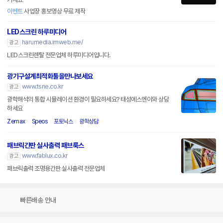
이벤트
사업장 홍보영상 무료 제작
LED스크린 하루미디어
harumedia.imweb.me/
광고
LED스크린렌탈 전문업체 하루미디어입니다.
광기구설계최적화툴을만나보세요
www.tsne.co.kr
광고
광학해석의 통합 시뮬레이션 환경이 필요하세요? 태성에스엔이와 상담
하세요
Zemax
Speos
포토닉스
광학상담
패브릭간판 실사출력 패브룩스
www.fablux.co.kr
광고
패브릭출력 조명용간판 실사출력 전문업체
빠른배송 안내