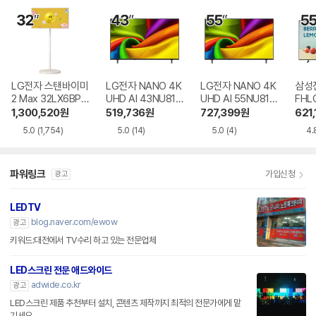
LG전자 스탠바이미
LG전자 NANO 4K
LG전자 NANO 4K
삼성전
2 Max 32LX6BPG
UHD AI 43NU810
UHD AI 55NU810
FHL
A
BENA
BENA
1,300,520
원
519,736
원
727,399
원
621,
5.0
(1,754)
5.0
(14)
5.0
(4)
4.
파워링크
가입신청
광고
LEDTV
blog.naver.com/ewow
광고
키워드:대전에서 TV수리 하고 있는 전문업체
LED스크린 전문 애드와이드
adwide.co.kr
광고
LED스크린 제품 추천부터 설치, 콘텐츠 제작까지 최적의 전문가에게 맡
기세요