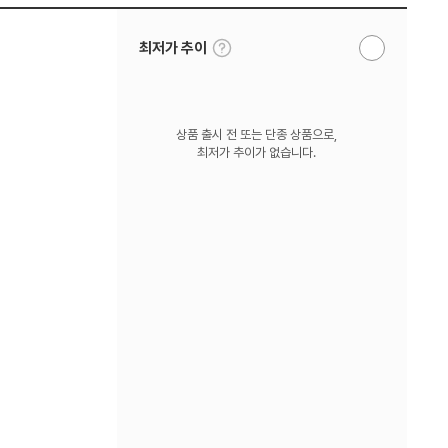
툴
최저가 추이
알
팁
림
보
받
기
기
상품 출시 전 또는 단종 상품으로,
최저가 추이가 없습니다.