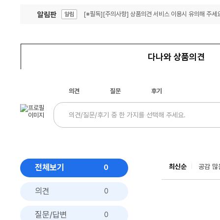
알림판
[※필독][주의사항] 상품의견 서비스 이용시 유의해 주세요
알림
잦은 오류, PC속도 잡자! PC안정화 위해 이건 꼭!
알림
다나와 상품의견
의견
질문
후기
전체보기
최신순
공감 많
0
의견
0
질문/답변
0