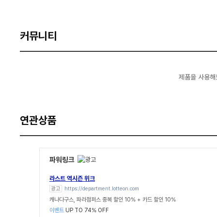
커뮤니티
제품을 사용해
연관상품
파워링크
라스트 역시즌 위크
광고
https://department.lotteon.com
캐나다구스, 파라점퍼스 중복 할인 10% + 카드 할인 10%
이벤트
UP TO 74% OFF