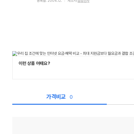
등록월: 2004.12.
제조사:
삼성전자
이런 상품 어때요?
가격비교
0
가
격
비
교