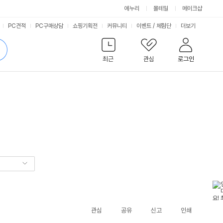
에누리
몰테일
메이크샵
서
PC견적
PC구매상담
쇼핑기획전
커뮤니티
이벤트
/
체험단
더보기
비
검
색
최근
관심
로그인
스
관심
공유
신고
인쇄