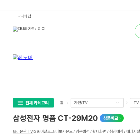
삼
다나와 앱
성
전
통
자
합
명
검
품
색
C
T
-
2
9
M
2
0
:
다
나
와
가
격
비
전체 카테고리
가전/TV
TV
홈
교
삼성전자 명품 CT-29M20
상품비교
상
브라운관 TV
/
29
/
아날로그
/
터보사운드 / 영문캡션 / 확대화면 / 취침예약 / 에너
세
스