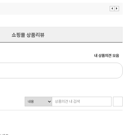
이
다
전
음
보
보
기
기
쇼핑몰 상품리뷰
내 상품의견 모음