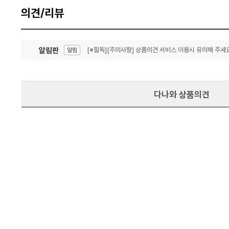
의견/리뷰
알림판
[※필독][주의사항] 상품의견 서비스 이용시 유의해 주세요
알림
잦은 오류, PC속도 잡자! PC안정화 위해 이건 꼭!
알림
다나와 상품의견