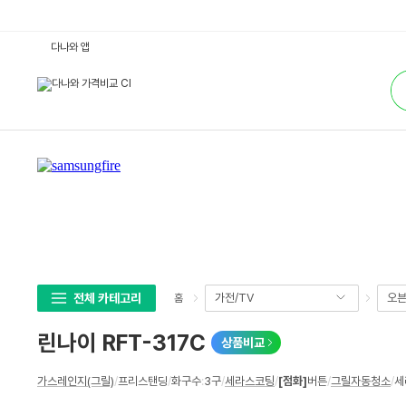
린
다나와 앱
나
이
통
R
합
F
검
T
색
-
3
1
7
C
:
다
나
와
가
격
비
교
전체 카테고리
가전/TV
오븐
홈
린나이 RFT-317C
상품비교
상
가스레인지(그릴)
/
프리스탠딩
/
화구수
:
3구
/
세라스코팅
/
[점화]
버튼
/
그릴자동청소
/
세
세
스