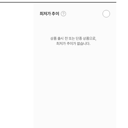
툴
최저가 추이
알
팁
림
보
받
기
기
상품 출시 전 또는 단종 상품으로,
최저가 추이가 없습니다.