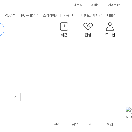
에누리
몰테일
메이크샵
서
PC견적
PC구매상담
쇼핑기획전
커뮤니티
이벤트
/
체험단
더보기
비
검
색
최근
관심
로그인
스
관심
공유
신고
인쇄