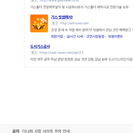
광고
http://www.gasholder.co.kr
가스홀더 전문제작설치 및 시공회사로서 가스홀더 제작시공 전문기술 보유
가스 빗썸에서!
광고
http://bithumb.com
조정 장세 속 저점 매수 분위기! 빗썸에서 관심 코인 혜택받
회원가입
실시간 시세
코인시장동향
빗썸이벤트
도시가스공사
광고
https://cafe.naver.com/opj123
이천 여주 광주 하남 분당 장호원 성남 과천 강동 강남 송파 도시가스차단기
공지
다나와 사칭 사이트 주의 안내