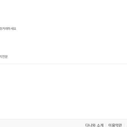
고 첫거래하세요
설치전문
다나와 소개
이용약관