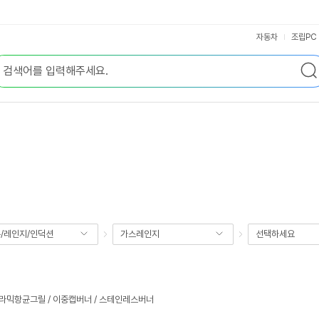
자동차
조립PC
/레인지/인덕션
가스레인지
선택하세요
라믹항균그릴 / 이중캡버너 / 스테인레스버너