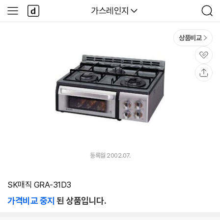
본문 바로가기
다
다나와
가스레인지
사
검
나
이
색
와
드
메
메
상품비교
인
뉴
관
심
공
유
등록월 2002.07.
SK매직 GRA-31D3
가격비교 중지
된 상품입니다.