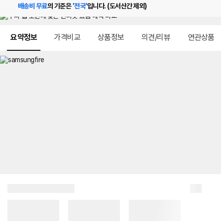
배송비 무료
의 기준은
'전국'
입니다. (도서산간 제외)
메뉴 네비게이션
요약정보
가격비교
상품정보
의견/리뷰
연관상품