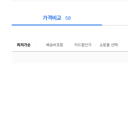
가격비교
58
가
격
비
교
최저가순
배송비포함
카드할인가
쇼핑몰 선택