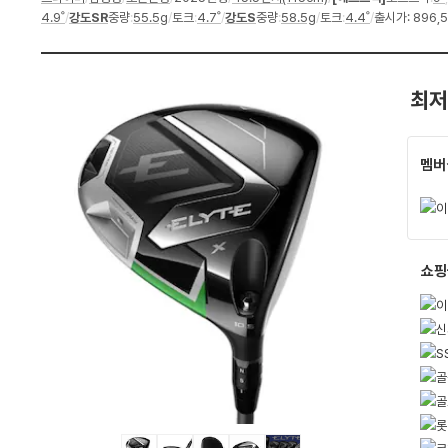
세
4.9˚
/
강도SR
중량
:
55.5g
/
토크
:
4.7˚
/
강도S
중량
:
58.5g
/
토크
:
4.4˚
/
출시가: 896,
스
펙
최저
멤버
쇼핑