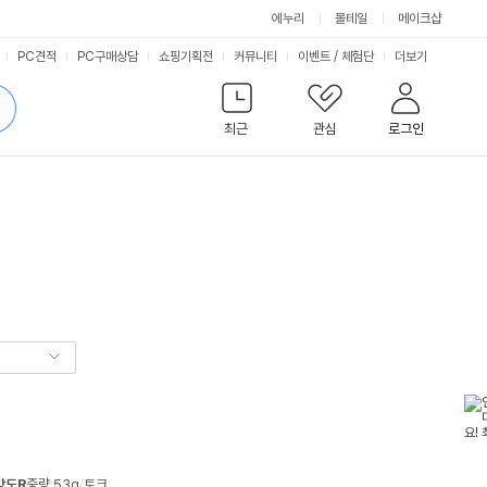
에누리
몰테일
메이크샵
서
PC견적
PC구매상담
쇼핑기획전
커뮤니티
이벤트
/
체험단
더보기
비
검
색
최근
관심
로그인
스
강도R
중량
:
53g
/
토크
: