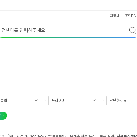
자동차
조립PC
프클럽
드라이버
선택하세요
교
10.5˚
/
헤드체적
:
460cc
/
튜닝기능
:
로프트변경
,
무게추 이동
/
특징
:
드로우 설계
/
[샤프트스펙]