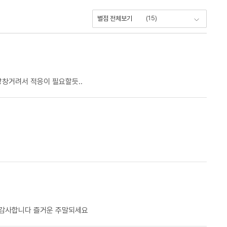
(
15
)
별점 전체보기
 낭창거려서 적응이 필요할듯..
 감사합니다 즐거운 주말되세요