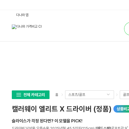
캘
다나와 앱
러
웨
통
이
합
엘
검
리
색
트
X
드
라
이
버
(정
품)
:
다
나
와
가
격
비
전체 카테고리
스포츠/골프
골
홈
교
캘러웨이 엘리트 X 드라이버 (정품)
상품비
슬라이스가 걱정 된다면? 이 모델을 PICK!
상
드라이버
/
남성용
/
오른손용
/
2025년형
/
45.5인치(115cm)
/
[헤드스펙]
로프트각
:
9˚
,