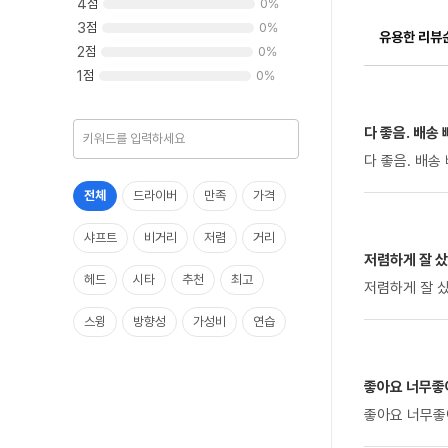
4
점
0
%
3
점
0
%
유용한 리뷰
2
점
0
%
1
점
0
%
다 좋음. 배송
다 좋음. 배송
전체
드라이버
만족
가격
샤프트
비거리
저렴
거리
저렴하게 잘 
헤드
시타
추천
최고
저렴하게 잘 
스윙
방향성
가성비
연습
연습장
좋아요 너무좋
좋아요 너무좋