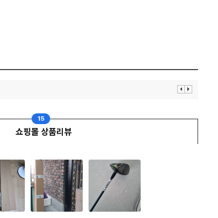
이
다
전
음
보
보
기
기
15
쇼핑몰 상품리뷰