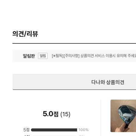
의견/리뷰
알림판
[※필독][주의사항] 상품의견 서비스 이용시 유의해 주세요
알림
잦은 오류, PC속도 잡자! PC안정화 위해 이건 꼭!
알림
다나와 상품의견
5.0
점
(
15
)
5
점
100
%