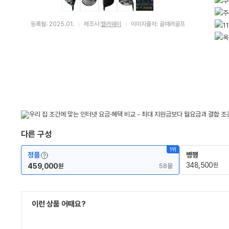
등록월: 2025.01.
제조사:
캘러웨이
이미지출처: 골때려골프
다른 구성
1위
용어사전 레이어 보기
정품
병행
348,500
원
459,000
58몰
원
이런 상품 어때요?