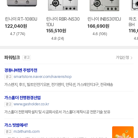
린나이 RT-1080IJ
린나이 RBR-NS30
린나이 INBS301DJ
하츠 
1DIJ
BH
122,040
원
166,690
원
155,510
원
116
4.7
(774)
4.6
(106)
4.8
(24)
4.
파워링크
가입신청
광고
경동나비엔 주방가전
smartstore.naver.com/navienshop
광고
가스렌지, 후드, 빌트인전기오븐, 전기렌지, 인덕션, 가스레인지3구, 전국배송
가스홀더 진명환경산업
www.gasholder.co.kr
광고
가스홀더 전문제작설치 및 시공회사로서 가스홀더 제작시공 전문기술 보유
가스 빗썸에서!
m.bithumb.com
광고