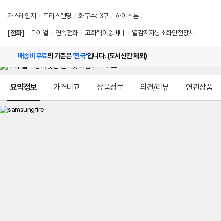
가스레인지
/
프리스탠딩
/
화구수
:
3구
/
하이스톤
/
[점화]
다이얼
/
연속점화
/
고화력이중버너
/
열감지자동소화안전장치
배송비 무료
의 기준은
'전국'
입니다. (도서산간 제외)
메뉴 네비게이션
요약정보
가격비교
상품정보
의견/리뷰
연관상품