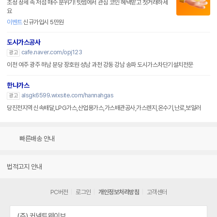
조정 장세 속 저점 매수 분위기! 빗썸에서 관심 코인 혜택받고 첫거래하세
요
이벤트
신규가입시 5만원
도시가스공사
cafe.naver.com/opj123
광고
이천 여주 광주 하남 분당 장호원 성남 과천 강동 강남 송파 도시가스차단기설치전문
한나가스
alsgk6599.wixsite.com/hannahgas
광고
당진전지역 신속배달,LPG가스,산업용가스,가스배관공사,가스렌지,온수기,난로,보일러
빠른배송 안내
법적고지 안내
PC버전
로그인
개인정보처리방침
고객센터
(주) 커넥트웨이브