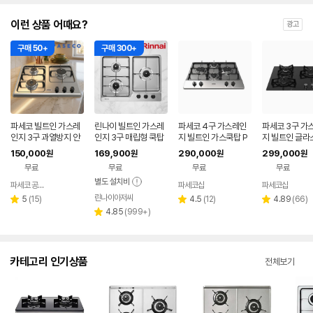
이런 상품 어때요?
광고
구매 50+
구매 300+
파세코 빌트인 가스레
린나이 빌트인 가스레
파세코 4구 가스레인
파세코 3구 가
인지 3구 과열방지 안
인지 3구 매립형 쿡탑
지 빌트인 가스쿡탑 P
지 빌트인 글라
전센서 매립형 가스쿡
RBR-S3603DIJ LN
GC-B464H 본사직
쿡탑 PGC-GB
150,000
169,900
290,000
299,000
원
원
원
원
탑 LNG 실버 스틸
G 도시가스 스텐
영몰
LNG 본사직영
무료
무료
무료
무료
별도 설치비
파세코 공식인증점
파세코샵
파세코샵
네이버
페이
린나이아저씨
리
리
리
5
(
15
)
4.5
(
12
)
4.89
(
66
)
별
별
별
뷰
리
뷰
뷰
4.85
(
999+
)
점
점
점
별
수
뷰
수
수
점
수
카테고리 인기상품
전체보기