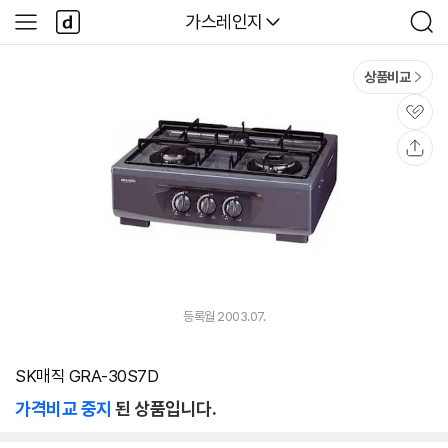
본문 바로가기
다
다나와
가스레인지
사
검
나
이
색
와
드
메
메
상품비교
인
뉴
관
심
공
유
등록월 2003.07.
SK매직 GRA-30S7D
가격비교 중지
된 상품입니다.