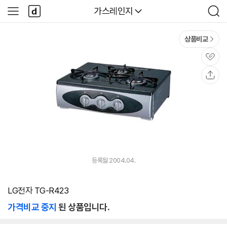
본문 바로가기
다
다나와
가스레인지
사
검
나
이
색
와
드
메
메
상품비교
인
뉴
관
심
공
유
등록월 2004.04.
LG전자 TG-R423
가격비교 중지
된 상품입니다.