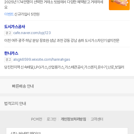
2025년 174만명이 선택한 거래소 빗썸에서 다양한 혜택받고 거래하세
요
이벤트
신규가입시 5만원
도시가스공사
cafe.naver.com/opj123
광고
이천 여주 광주 하남 분당 장호원 성남 과천 강동 강남 송파 도시가스차단기설치전문
한나가스
alsgk6599.wixsite.com/hannahgas
광고
당진전지역 신속배달,LPG가스,산업용가스,가스배관공사,가스렌지,온수기,난로,보일러
빠른배송 안내
법적고지 안내
PC버전
로그인
개인정보처리방침
고객센터