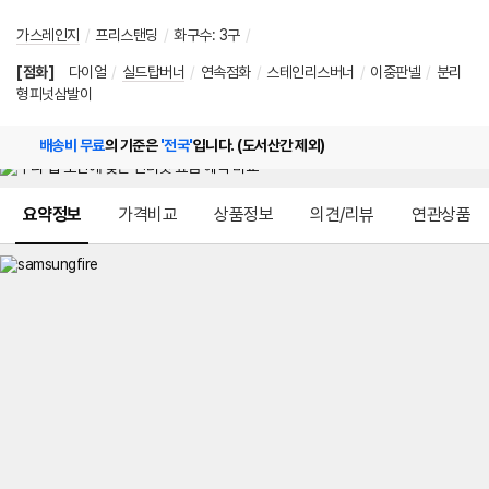
가스레인지
/
프리스탠딩
/
화구수
:
3구
/
[점화]
다이얼
/
실드탑버너
/
연속점화
/
스테인리스버너
/
이중판넬
/
분리
형피넛삼발이
배송비 무료
의 기준은
'전국'
입니다. (도서산간 제외)
메뉴 네비게이션
요약정보
가격비교
상품정보
의견/리뷰
연관상품