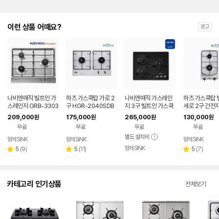
이런 상품 어때요?
광고
나비엔매직 빌트인 가
하츠 가스쿡탑 가로 2
나비엔매직 가스레인
하츠 가스쿡탑 
스레인지 GRB-3303
구 HGR-2040SDB
지 3구 빌트인 가스쿡
세로 2구 건전
ND/PD 매립형 가스쿡
빌트인 매립형 타공사
탑 GRB-6303ND/P
형 주방 가스레
209,000
175,000
265,000
130,000
원
원
원
원
탑 560X480
이즈 560X370
D 배터리타입 타공사
C-2303SDB
무료
무료
무료
무료
이즈 560x480
별도 설치비
형제SiNK
형제SiNK
형제SiNK
형제SiNK
리
리
리
5
(
9
)
5
(
11
)
5
(
7
)
별
별
별
뷰
뷰
뷰
점
점
점
수
수
수
카테고리 인기상품
전체보기