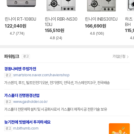
린나이 RT-1080IJ
린나이 RBR-NS30
린나이 INBS301DJ
하츠 
1DIJ
BH
122,040
원
166,690
원
155,510
원
115
4.7
(774)
4.6
(106)
4.8
(24)
4.
파워링크
가입신청
광고
경동나비엔 주방가전
smartstore.naver.com/navienshop
광고
가스렌지, 후드, 빌트인전기오븐, 전기렌지, 인덕션, 가스레인지3구, 전국배송
가스홀더 진명환경산업
www.gasholder.co.kr
광고
가스홀더 전문제작설치 및 시공회사로서 가스홀더 제작시공 전문기술 보유
늦기전에 빗썸에서 투자하세요
m.bithumb.com
광고