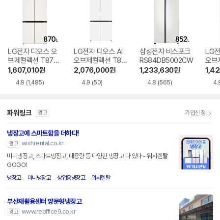
LG전자 디오스 오
LG전자 디오스 AI
삼성전자 비스포크
LG전
브제컬렉션 T873
오브제컬렉션 T87
RS84DB5002CW
오브
MEE111
6MQQ1H1
6MR
1,607,010
원
2,076,000
원
1,233,630
원
1,4
4.9
(1,485)
4.9
(50)
4.8
(565)
4.
파워링크
가입신청
광고
냉장고에 스마트함을 더하다!
wishrental.co.kr
광고
미니냉장고, 스마트냉장고, 대용량 등 다양한 냉장고 다 있다 - 위시렌탈
GOGO!
냉장고
미니냉장고
상업용냉장고
위시렌탈
부산재활용센터 양문형냉장고
www.reoffice9.co.kr
광고