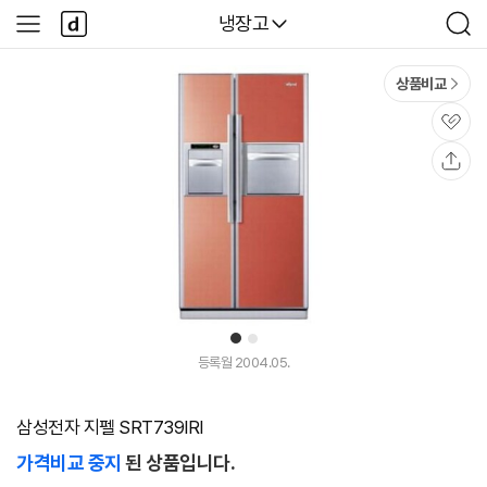
본문 바로가기
다
다나와
냉장고
사
검
나
이
색
와
드
메
메
상품비교
인
뉴
관
심
공
유
1
2
등록월 2004.05.
삼성전자 지펠 SRT739IRI
가격비교 중지
된 상품입니다.