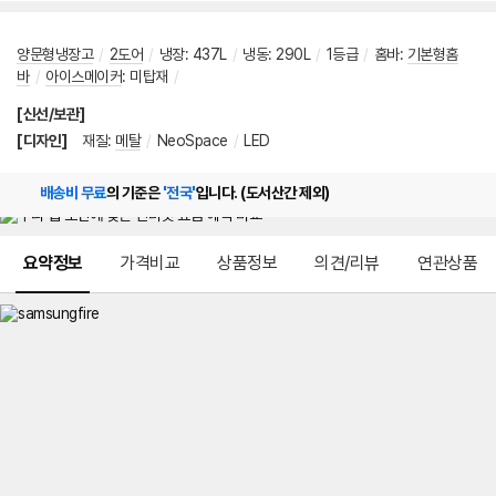
양문형냉장고
/
2도어
/
냉장
:
437L
/
냉동
:
290L
/
1등급
/
홈바
:
기본형홈
바
/
아이스메이커
:
미탑재
/
[신선/보관]
[디자인]
재질
:
메탈
/
NeoSpace
/
LED
배송비 무료
의 기준은
'전국'
입니다. (도서산간 제외)
메뉴 네비게이션
요약정보
가격비교
상품정보
의견/리뷰
연관상품