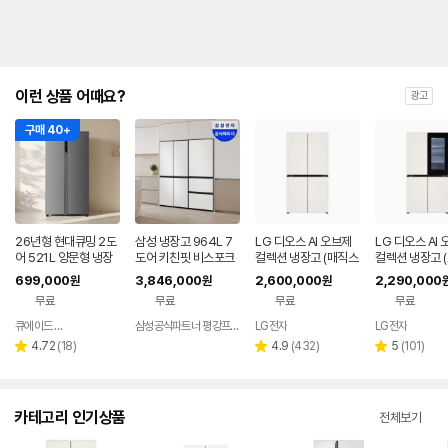
이런 상품 어때요?
광고
구매 40+
26년형 현대큐밍 2도
삼성 냉장고 964L 7
LG 디오스 AI 오브제
LG 디오스 AI
어 521L 양문형 냉장
도어 키친핏 비스포크
컬렉션 냉장고 (매직스
컬렉션 냉장고 
고 실버 가정용 사무실
빌트인 비스코프 900
페이스) T876MEE1
매직스페이스) 
699,000
3,846,000
2,600,000
2,290,000
원
원
원
QRSE52TSS3Y
리터
H1
MEE412
무료
무료
무료
무료
큐에이드 스토어
삼성공식파트너 평강프라자
LG전자
LG전자
네이버
페이
리
리
리
4.72
(
18
)
4.9
(
432
)
5
(
101
)
별
별
별
뷰
뷰
뷰
점
점
점
수
수
수
카테고리 인기상품
전체보기