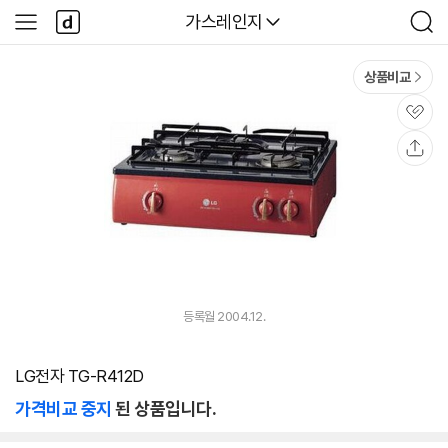
본문 바로가기
다
다나와
가스레인지
사
검
나
이
색
와
드
메
메
상품비교
인
뉴
관
심
공
유
등록월 2004.12.
LG전자 TG-R412D
가격비교 중지
된 상품입니다.