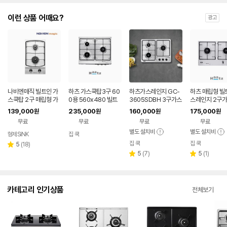
이런 상품 어때요?
광고
나비엔매직 빌트인 가
하츠 가스쿡탑3구 60
하츠가스레인지 GC-
하츠 매립형 빌
스쿡탑 2구 매립형 가
0용 560x480 빌트
3605SDBH 3구가스
스레인지 2구
스렌지 2구 배터리 타
인 가스레인지 HGR-
쿡탑 매립형
가로형 2040
139,000
235,000
160,000
175,000
원
원
원
원
입 / 타공사이즈 265X
3050SDBH
무료
무료
무료
무료
485
별도 설치비
별도 설치비
형제SiNK
집 쿡
집 쿡
집 쿡
리
5
(
18
)
별
뷰
리
리
5
(
7
)
5
(
1
)
점
별
별
수
뷰
뷰
점
점
수
수
카테고리 인기상품
전체보기