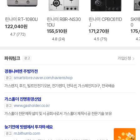
린나이 RT-1080IJ
린나이 RBR-NS30
린나이 CPBC611D
SK매
1DIJ
J
0
122,040
원
155,510
원
171,270
원
175
4.7
(772)
4.8
(24)
4.5
(75)
4.
파워링크
가입신청
광고
경동나비엔 주방가전
smartstore.naver.com/navienshop
광고
가스렌지, 후드, 빌트인전기오븐, 전기렌지, 인덕션, 가스레인지3구, 전국배송
가스홀더 진명환경산업
www.gasholder.co.kr
광고
가스홀더 전문제작설치 및 시공회사로서 가스홀더 제작시공 전문기술 보유
늦기전에 빗썸에서 투자하세요
m.bithumb.com
광고