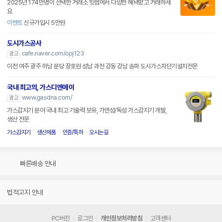
2025년 174만명이 선택한 거래소 빗썸에서 다양한 혜택받고 거래하세
요
이벤트
신규가입시 5만원
도시가스공사
cafe.naver.com/opj123
광고
이천 여주 광주 하남 분당 장호원 성남 과천 강동 강남 송파 도시가스차단기설치전문
국내 최고의, 가스디엔에이
www.gasdna.com/
광고
가스감지기 분야 국내 최고 기술력 보유, 가연성/독성 가스감지기 개발,
생산 전문
가스감지기
생산제품
인증/특허
오시는길
빠른배송 안내
법적고지 안내
PC버전
로그인
개인정보처리방침
고객센터