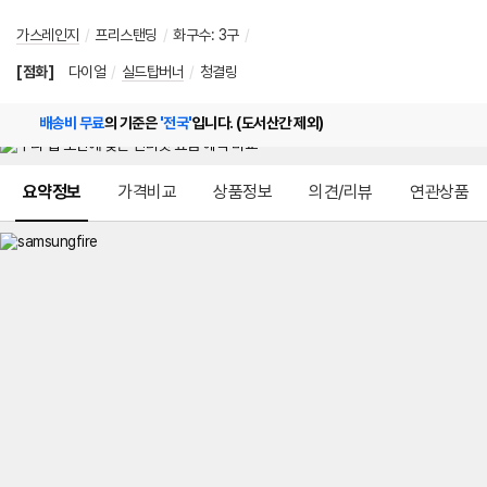
가스레인지
/
프리스탠딩
/
화구수
:
3구
/
[점화]
다이얼
/
실드탑버너
/
청결링
배송비 무료
의 기준은
'전국'
입니다. (도서산간 제외)
메뉴 네비게이션
요약정보
가격비교
상품정보
의견/리뷰
연관상품