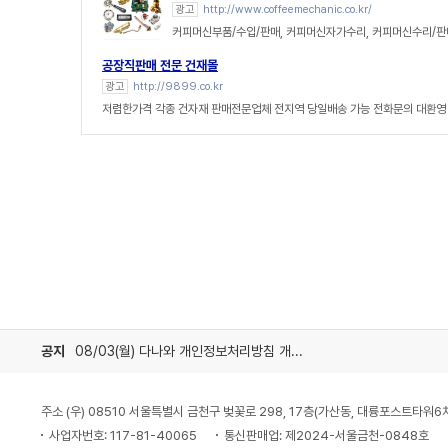
광고
http://www.coffeemechanic.co.kr/
커피머신부품/수입/판매, 커피머신자가수리, 커피머신수리/
공장직판매 전문 건재몰
광고
http://9899.co.kr
저렴한가격 각종 건자재 판매전문업체 전지역 당일배송 가능 전화문의 대환영
공지
08/03(월) 다나와 개인정보처리방침 개정 안내
주소 (우) 08510 서울특별시 금천구 벚꽃로 298, 17층(가산동, 대륭포스트타워6
사업자번호: 117-81-40065
통신판매업: 제2024-서울금천-0848호