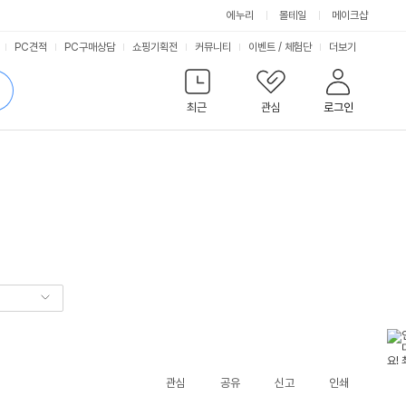
에누리
몰테일
메이크샵
서
PC견적
PC구매상담
쇼핑기획전
커뮤니티
이벤트
/
체험단
더보기
비
검
색
최근
관심
로그인
스
관심
공유
신고
인쇄