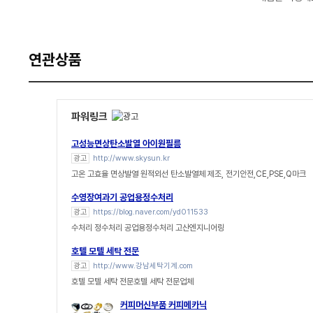
연관상품
파워링크
고성능면상탄소발열 아이원필름
광고
http://www.skysun.kr
고온 고효율 면상발열 원적외선 탄소발열체 제조, 전기안전,CE,PSE,Q마크
수영장여과기 공업용정수처리
광고
https://blog.naver.com/yd011533
수처리 정수처리 공업용정수처리 고산엔지니어링
호텔 모텔 세탁 전문
광고
http://www.강남세탁기계.com
호텔 모텔 세탁 전문호텔 세탁 전문업체
커피머신부품 커피메카닉