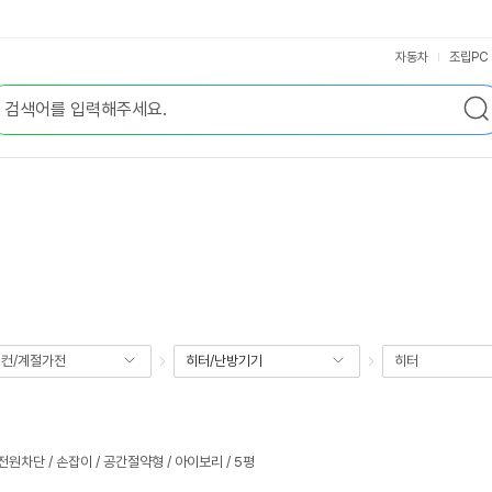
자동차
조립PC
컨/계절가전
히터/난방기기
히터
원차단 / 손잡이 / 공간절약형 / 아이보리 / 5평