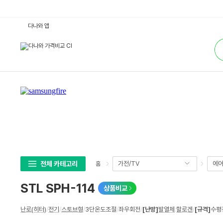
S
다나와 앱
T
L
통
S
합
P
검
H
색
-
1
1
4
:
다
나
와
가
격
비
교
전체 카테고리
가전/TV
에어
홈
STL SPH-114
상품비교
상
난로(히터)
/
전기
/
스토브형
/
3단온도조절
/
좌우회전
/
[난방]
발열체
:
할로겐
/
[규격]
수평전
세
스