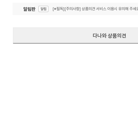
알림판
[※필독][주의사항] 상품의견 서비스 이용시 유의해 주세요
알림
잦은 오류, PC속도 잡자! PC안정화 위해 이건 꼭!
알림
다나와 상품의견