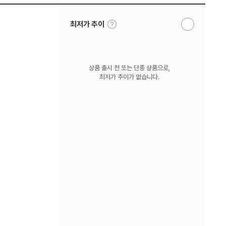
툴
최저가 추이
알
팁
림
보
받
기
기
상품 출시 전 또는 단종 상품으로,
최저가 추이가 없습니다.