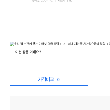
등록월: 2004.10.
제조사: STL
이런 상품 어때요?
가격비교
0
가
격
비
교