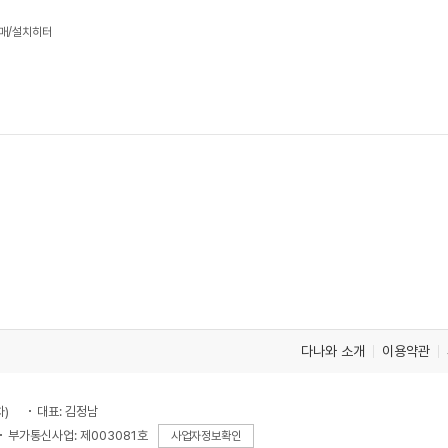
판매/설치히터
다나와 소개
이용약관
차)
대표: 김정남
부가통신사업: 제003081호
사업자정보확인