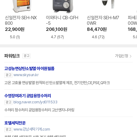
신일전자 SEH-NX
이와타니 CB-GFH
신일전자 SEH-M7
파세코
800
-5
0WR
00W
22,900
원
206,100
원
84,470
원
168
5.0
(1)
4.7
(57)
4.6
(72)
5.
파워링크
가입신청
광고
고성능면상탄소발열 아이원필름
www.skysun.kr
광고
고온 고효율 면상발열 원적외선 탄소발열체 제조, 전기안전,CE,PSE,Q마크
수영장여과기 공업용정수처리
blog.naver.com/yd011533
광고
수처리 정수처리 공업용정수처리 고산엔지니어링
호텔세탁전문
www.강남세탁기계.com
광고