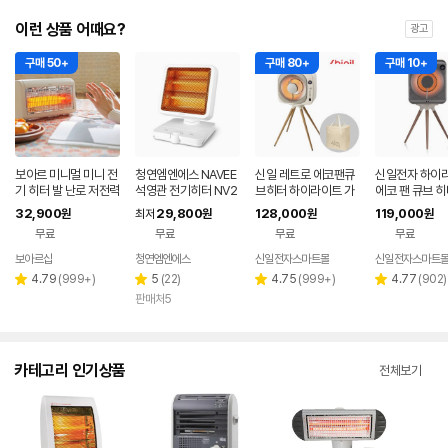
이런 상품 어때요?
광고
구매 50+
구매 80+
구매 10+
보아르 미니멀 미니 전
청연엠엔에스 NAVEE
신일 레트로 에코팬큐
신일전자 하이
기 히터 발 난로 저전력
석영관 전기히터 NV2
브히터 하이라이트 가
에코 팬 큐브 히
400W 캠핑 사무실
52-DHTA10
정용 전기히터 크림베
이 SEH-F600
32,900
29,800
128,000
119,000
원
최저
원
원
원
가정용 3중 안전장치
이지 SEH-BE800P
무료
무료
무료
무료
보아르샵
청연엠엔에스
신일전자스마트몰
신일전자스마트
네이버
페이
리
리
리
리
4.79
(
999+
)
5
(
22
)
4.75
(
999+
)
4.77
(
902
)
별
별
별
별
뷰
뷰
뷰
뷰
판매처5
점
점
점
점
수
수
수
수
카테고리 인기상품
전체보기