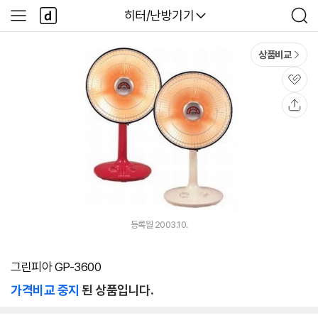
본문 바로가기
다
다나와
히터/난방기기
사
검
나
이
색
와
드
메
메
상품비교
인
뉴
관
심
공
유
등록월 2003.10.
그린피아 GP-3600
가격비교 중지
된 상품입니다.