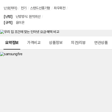
난로(히터)
/
전기
/
스탠드선풍기형
/
좌우회전
/
[난방]
난방방식
:
원적외선
/
[규격]
음이온
메뉴 네비게이션
요약정보
가격비교
상품정보
의견/리뷰
연관상품