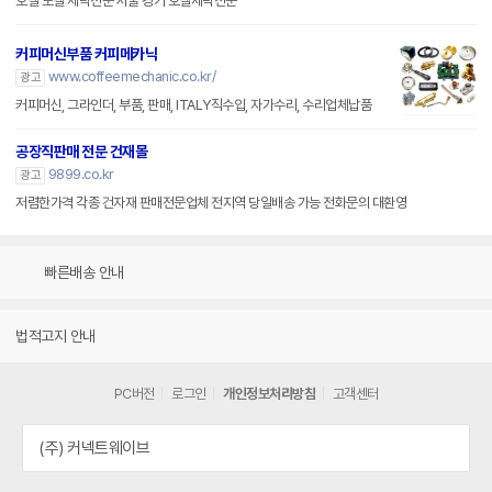
호텔 모텔 세탁전문 서울 경기 호텔세탁전문
커피머신부품 커피메카닉
www.coffeemechanic.co.kr/
광고
커피머신, 그라인더, 부품, 판매, ITALY직수입, 자가수리, 수리업체납품
공장직판매 전문 건재몰
9899.co.kr
광고
저렴한가격 각종 건자재 판매전문업체 전지역 당일배송 가능 전화문의 대환영
빠른배송 안내
법적고지 안내
PC버전
로그인
개인정보처리방침
고객센터
(주) 커넥트웨이브