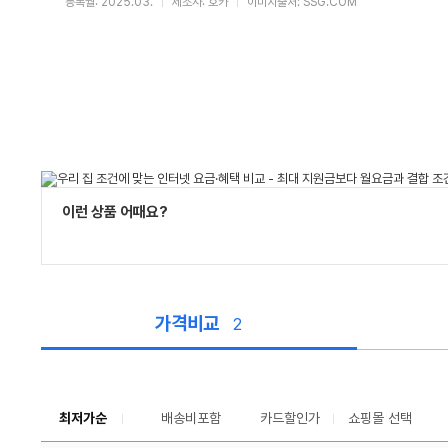
등록월: 2025.03.
제조사: 호카
이미지출처: SSG.COM
이런 상품 어때요?
가격비교
2
가
격
비
교
최저가순
배송비포함
카드할인가
쇼핑몰 선택