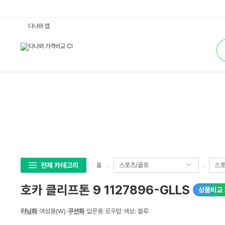
호
다나와 앱
카
클
통
리
합
프
검
톤
색
9
1
1
2
7
8
9
6
-
G
L
L
S
:
다
전체 카테고리
스포츠/골프
스
홈
나
와
가
호카 클리프톤 9 1127896-GLLS
상품비교
격
비
교
상
러닝화
/
여성용(W)
/
쿠션화
/
입문용
/
로우탑
/
색상: 블루
세
스