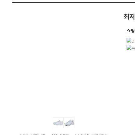
펙
최저
쇼핑