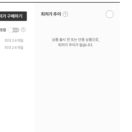
툴
최저가 추이
저가 구매하기
알
팁
림
보
받
기
툴
기
 포함
팁
보
상품 출시 전 또는 단종 상품으로,
최대 24개월
기
최저가 추이가 없습니다.
최대 24개월