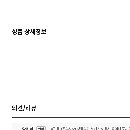
상품 상세정보
의견/리뷰
알림판
[※필독][주의사항] 상품의견 서비스 이용시 유의해 주세요
알림