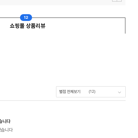
이
다
전
음
보
보
기
기
12
쇼핑몰 상품리뷰
(
12
)
별점 전체보기
했습니다
했습니다