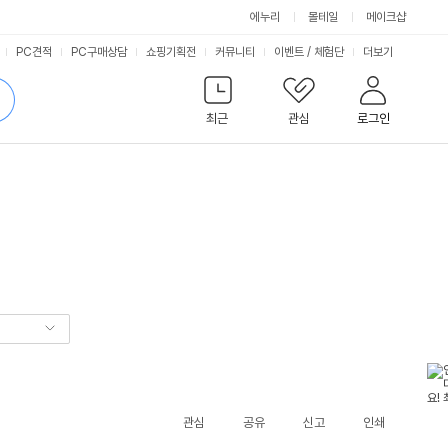
에누리
몰테일
메이크샵
서
PC견적
PC구매상담
쇼핑기획전
커뮤니티
이벤트
/
체험단
더보기
비
검
색
최근
관심
로그인
스
관심
공유
신고
인쇄