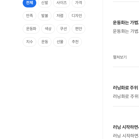
전체
신발
사이즈
가격
만족
발볼
저렴
디자인
운동화는 가볍
운동화
색상
쿠션
편안
운동화는 가볍
치수
운동
선물
추천
아들
펼쳐보기
러닝화로 주위
러닝화로 주위
러닝 시작하면사
러닝 시작하면사