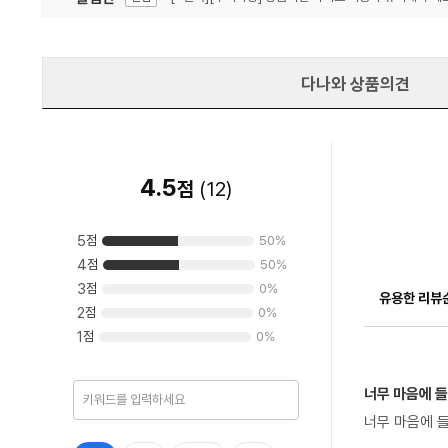
잦은 오류, PC속도 잡자! PC안정화 위해 이건 꼭!
알림
다나와 상품의견
4.5
점
(
12
)
5
점
50
%
4
점
50
%
3
점
0
%
유용한 리뷰
2
점
0
%
1
점
0
%
너무 마음에 들
너무 마음에 