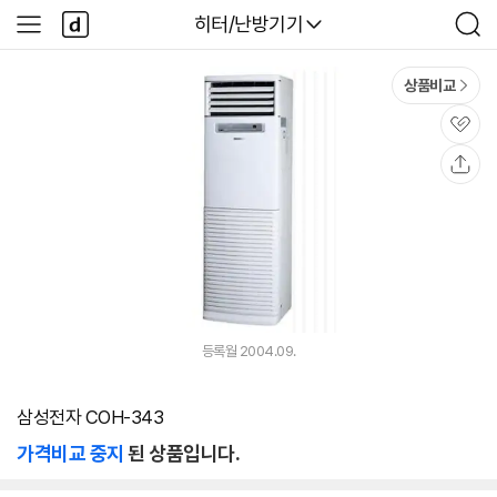
본문 바로가기
다
다나와
히터/난방기기
사
검
나
이
색
와
드
메
메
상품비교
인
뉴
관
심
공
유
등록월 2004.09.
삼성전자 COH-343
가격비교 중지
된 상품입니다.