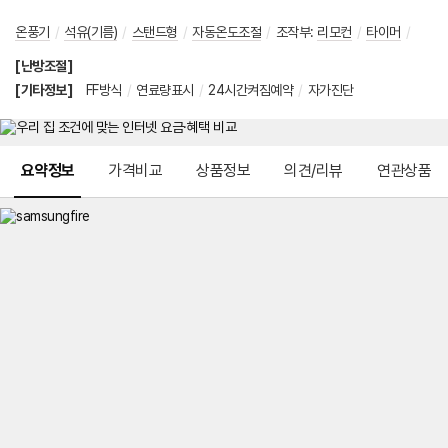
온풍기
/
석유(기름)
/
스탠드형
/
자동온도조절
/
조작부
:
리모컨
/
타이머
/
[난방조절]
[기타정보]
FF방식
/
연료량표시
/
24시간켜짐예약
/
자가진단
메뉴 네비게이션
요약정보
가격비교
상품정보
의견/리뷰
연관상품