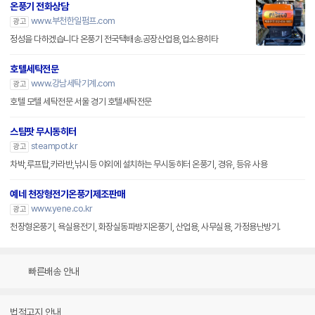
온풍기 전화상담
www.부천한일펌프.com
광고
정성을 다하겠습니다 온풍기 전국택배송.공장산업용,업소용히타
호텔세탁전문
www.강남세탁기계.com
광고
호텔 모텔 세탁전문 서울 경기 호텔세탁전문
스팀팟 무시동히터
steampot.kr
광고
차박,루프탑,카라반,낚시등 야외에 설치하는 무시동히터 온풍기, 경유, 등유 사용
예네 천장형전기온풍기제조판매
www.yene.co.kr
광고
천장형온풍기, 욕실용전기, 화장실동파방지온풍기, 산업용, 사무실용, 가정용난방기.
빠른배송 안내
법적고지 안내