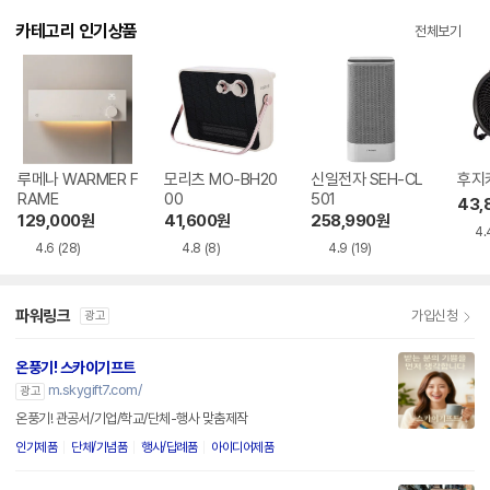
카테고리 인기상품
전체보기
루메나 WARMER F
모리츠 MO-BH20
신일전자 SEH-CL
후지카
RAME
00
501
43,
129,000
원
41,600
원
258,990
원
4.
4.6
(28)
4.8
(8)
4.9
(19)
파워링크
가입신청
광고
온풍기! 스카이기프트
m.skygift7.com/
광고
온풍기! 관공서/기업/학교/단체-행사 맞춤제작
인기제품
단체/기념품
행사/답례품
아이디어제품