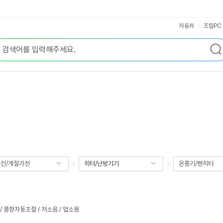
자동차
조립PC
컨/계절가전
히터/난방기기
온풍기/팬히터
 풍향자동조절 / 저소음 / 업소용