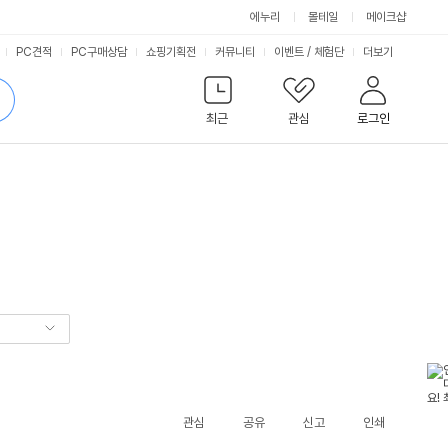
에누리
몰테일
메이크샵
서
PC견적
PC구매상담
쇼핑기획전
커뮤니티
이벤트
/
체험단
더보기
비
검
색
최근
관심
로그인
스
관심
공유
신고
인쇄