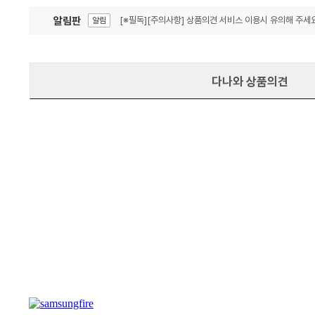
알림판
[※필독][주의사항] 상품의견 서비스 이용시 유의해 주세요
알림
잦은 오류, PC속도 잡자! PC안정화 위해 이건 꼭!
알림
다나와 상품의견