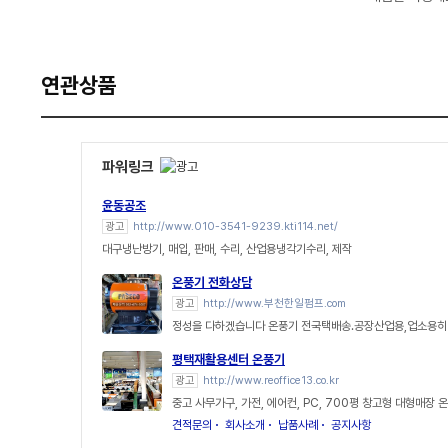
연관상품
파워링크
윤동공조
광고
http://www.010-3541-9239.kti114.net/
대구냉난방기, 매입, 판매, 수리, 산업용냉각기수리, 제작
온풍기 전화상담
광고
http://www.부천한일펌프.com
정성을 다하겠습니다 온풍기 전국택배송.공장산업용,업소용
평택재활용센터 온풍기
광고
http://www.reoffice13.co.kr
중고 사무가구, 가전, 에어컨, PC, 700평 창고형 대형매장 
견적문의
회사소개
납품사례
공지사항