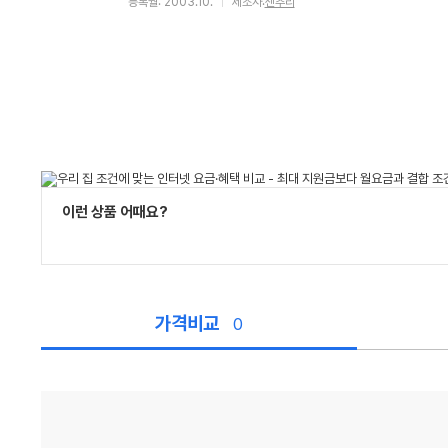
등록월: 2003.10.
제조사:
센추리
이런 상품 어때요?
가격비교
0
가
격
비
교