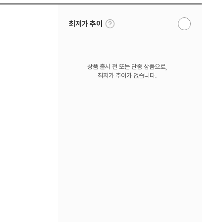
툴
최저가 추이
알
팁
림
보
받
기
기
상품 출시 전 또는 단종 상품으로,
최저가 추이가 없습니다.