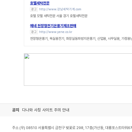
호텔세탁전문
광고
http://www.강남세탁기계.com
호텔 모텔 세탁전문 서울 경기 호텔세탁전문
예네 천장형전기온풍기제조판매
광고
http://www.yene.co.kr
천장형온풍기, 욕실용전기, 화장실동파방지온풍기, 산업용, 사무실용, 가정용
공지
다나와 사칭 사이트 주의 안내
주소 (우) 08510 서울특별시 금천구 벚꽃로 298, 17층(가산동, 대륭포스트타워6