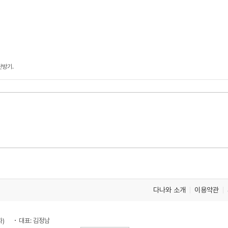
난방기.
다나와 소개
이용약관
차)
대표: 김정남