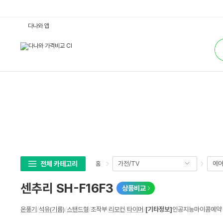
센
다나와 앱
추
리
통
S
합
H
검
-
색
F
1
6
F
3
:
다
나
와
가
격
비
교
전체 카테고리
가전/TV
에어
홈
센추리 SH-F16F3
상품비교
상
온풍기
/
석유(기름)
/
스탠드형
/
조작부
:
리모컨
/
타이머
/
[기타정보]
인공지능마이콤예약 /
세
스