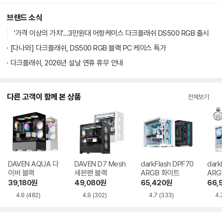
브랜드 소식
'가격 이상의 가치'...3만원대 어항케이스 다크플래쉬 DS500 RGB 출시
[다나와] 다크플래쉬, DS500 RGB 블랙 PC 케이스 특가
다크플래쉬, 2026년 설날 연휴 휴무 안내
다른 고객이 함께 본 상품
전체보기
DAVEN AQUA 다
DAVEN D7 Mesh
darkFlash DPF70
dark
이버 블랙
세븐팬 블랙
ARGB 화이트
ARG
이트
39,180
원
49,080
원
65,420
원
66,
4.9
(482)
4.9
(302)
4.7
(333)
4.