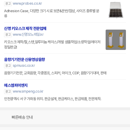
www.probes.co.kr
광고
Adhesion Case, 다양한 크기 시료 보관&운반/점성, 사이즈 종류별 분
류
신명 키오스크 제작 전문업체
www.신명모노레일.kr
광고
키오스크 제작/철,스텐,알루미늄 케이스/개발 샘플작업/소량작업/레이저
정밀판금!
음향기기전문 신용영상음향
spmusic.co.kr
광고
음향기기전문, 교회음향, 각종앰프, 스피커, 마이크, CDP, 음향기기대여, 판매
에스엠피이엔지
www.smpeng.co.kr
광고
인천광역시 서구 가좌동 위치. 판금설계, 판금케이스, 판금제품, 전문제작.
빠른배송 안내