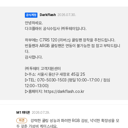
DarkFlash
2026.07.30.
공식계정
안녕하세요.
다크플래쉬 공식수입사 ㈜투웨이입니다.
하부에는 C7RS 120 (리버스) 쿨링팬 장착을 추천드립니다.
번들팬과 ARGB 쿨링팬은 연동이 불가능한 점 참고 부탁드립니
다.
감사합니다.
㈜투웨이 고객지원센터
▷주소: 서울시 용산구 새창로 45길 25
▷TEL: 070-5030-1503 (평일 10:00~17:00 / 점심
12:00~13:00)
▷홈페이지: https://darkflash.co.kr
M1
피터폰
2026.07.29.
강력한 쿨링 성능과 화려한 RGB 감성, 넉넉한 확장성을 모
의견
두 갖춘 가성비 케이스네요.