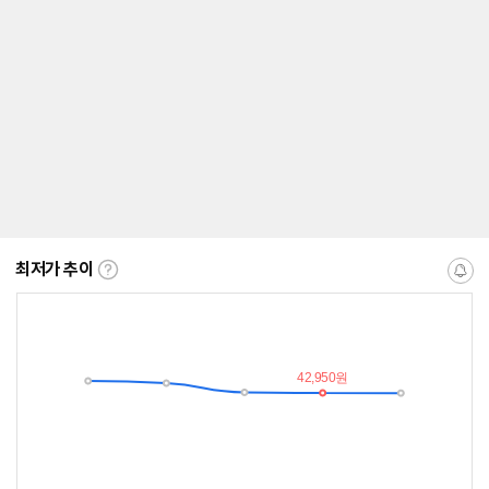
최저가 추이
최
알
저
림
가
받
추
는
이
중
란?