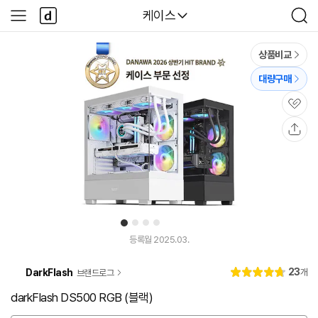
본문 바로가기
다
다나와
케이스
사
검
나
이
색
와
드
메
메
상품비교
인
뉴
대량구매
관
심
공
유
1
2
3
4
유
유
튜
튜
등록월 2025.03.
브
브
동
동
리
23
DarkFlash
개
브랜드로그
영
영
별
4.
뷰
상
상
점
8
darkFlash DS500 RGB (블랙)