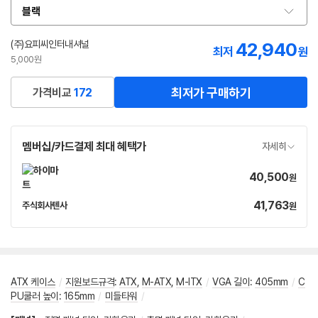
블랙
옵
션
선
(주)요피씨인터내셔널
42,940
최저
원
택
5,000원
최저가 구매하기
가격비교
172
멤버십/카드결제 최대 혜택가
자세히
40,500
가
원
격
41,763
가
주식회사텐사
원
네
격
이
버
페
이
ATX 케이스
/
지원보드규격
:
ATX
,
M-ATX
,
M-ITX
/
VGA 길이
:
405mm
/
C
PU쿨러 높이
:
165mm
/
미들타워
/