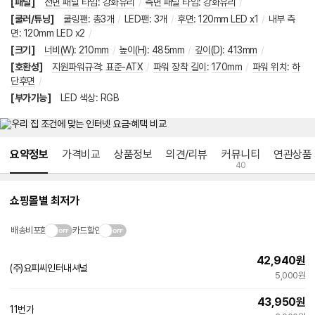
[패널]
전면 패널 타입
:
강화유리
/
측면 패널 타입
:
강화유리
/
[쿨러/튜닝]
쿨링팬
:
총3개
/
LED팬
:
3개
/
후면
:
120mm LED x1
/
내부 측
면
:
120mm LED x2
/
[크기]
너비(W)
:
210mm
/
높이(H)
:
485mm
/
깊이(D)
:
413mm
/
[호환성]
지원파워규격
:
표준-ATX
/
파워 장착 길이
:
170mm
/
파워 위치
:
하
단후면
/
[부가기능]
LED 색상
:
RGB
메뉴 네비게이션
요약정보
가격비교
상품정보
의견/리뷰
커뮤니티
연관상품
40
쇼핑몰별 최저가
배송비포함
카드할인
42,940
원
(주)요피씨인터내셔널
5,000원
43,950
원
11번가