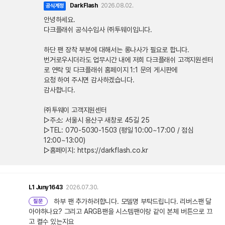
DarkFlash
2026.08.02.
공식계정
안녕하세요.
다크플래쉬 공식수입사 ㈜투웨이입니다.
하단 팬 장착 부분에 대해서는 롱나사가 필요로 합니다.
번거로우시더라도 업무시간 내에 저희 다크플래쉬 고객지원센터
로 연락 및 다크플래쉬 홈페이지 1:1 문의 게시판에
요청 하여 주시면 감사하겠습니다.
감사합니다.
㈜투웨이 고객지원센터
▷주소: 서울시 용산구 새창로 45길 25
▷TEL: 070-5030-1503 (평일 10:00~17:00 / 점심
12:00~13:00)
▷홈페이지: https://darkflash.co.kr
L1
Juny1643
2026.07.30.
하부 팬 추가하려합니다. 모델명 부탁드립니다. 리버스팬 달
질문
아야하나요? 그리고 ARGB팬을 시스템팬이랑 같이 본체 버튼으로 끄
고 켤수 있는지요