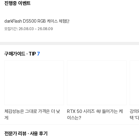
진행중 이벤트
darkFlash DS500 RGB 케이스 체험단
모집기간 : 26.08.03 ~ 26.08.09
개
구매가이드 · TIP
7
의
콘
텐
츠
가
있
습
니
다.
체감성능은 그대로 가격은 더 낮
RTX 50 시리즈 쏙! 들어가는 케
강의
게
이스는?
택 '
준PC
전문가 리뷰 · 사용 후기