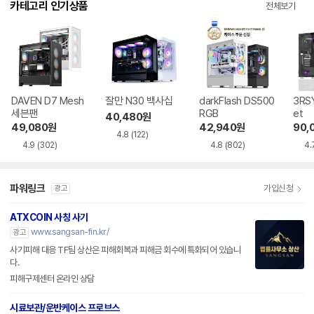
카테고리 인기상품
전체보기
DAVEN D7 Mesh
잘만 N30 백사십
darkFlash DS500
3RSY
세븐팬
RGB
et
40,480
원
49,080
원
42,940
원
90,
4.8
(122)
4.9
(302)
4.8
(802)
4.
파워링크
가입신청
광고
ATXCOIN 사칭 사기
www.sangsan-fin.kr/
광고
사기피해 대응 TF팀 상산은 피해회복과 피해금 회수에 특화되어 있습니
다.
피해구제센터 온라인 상담
시료보관/운반케이스 프로브스