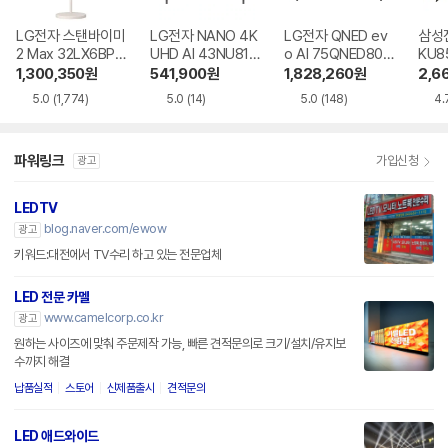
LG전자 스탠바이미
LG전자 NANO 4K
LG전자 QNED ev
삼성전
2 Max 32LX6BPG
UHD AI 43NU810
o AI 75QNED80B
KU8
A
BENA
EA
R
1,300,350
원
541,900
원
1,828,260
원
2,6
5.0
(1,774)
5.0
(14)
5.0
(148)
4.
파워링크
가입신청
광고
LEDTV
blog.naver.com/ewow
광고
키워드:대전에서 TV수리 하고 있는 전문업체
LED 전문 카멜
www.camelcorp.co.kr
광고
원하는 사이즈에 맞춰 주문제작 가능, 빠른 견적문의로 크기/설치/유지보
수까지 해결
납품실적
스토어
신제품출시
견적문의
LED 애드와이드