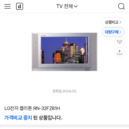
본문 바로가기
다
다나와
TV 전체
사
검
나
이
색
와
드
메
메
상품비교
인
뉴
대량구매
관
심
공
유
등록월 2004.05.
LG전자 플라톤 RN-32FZ81H
가격비교 중지
된 상품입니다.