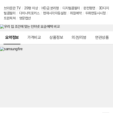
브라운관 TV
/
29형 이상
/
HD급 분리형
/
디지털콤필터
/
완전평면
/
3D디지
털콤필터
/
다이나믹포커스
/
현재시각자동설정
/
취침예약
/
두화면동시시청
/
트윈픽쳐
/
영문캡션
메뉴 네비게이션
요약정보
가격비교
상품정보
의견/리뷰
연관상품