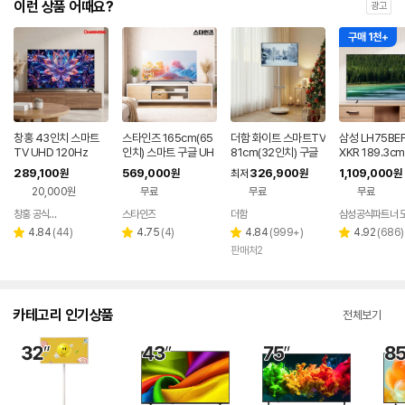
이런 상품 어때요?
광고
구매 1천+
창홍 43인치 스마트
스타인즈 165cm(65
더함 화이트 스마트TV
삼성 LH75BE
TV UHD 120Hz
인치) 스마트 구글 UH
81cm(32인치) 구글
XKR 189.3c
D TV KKZ6500SU
5.0 QLED 이동식TV
치) 비즈니스T
289,100
569,000
326,900
1,109,000
원
원
최저
원
원
H 중소기업 1등급
드형 4K UHD
20,000원
무료
무료
무료
창홍 공식스토어
스타인즈
더함
삼성공식파트너 
네이버
네이버
페이
페이
리
리
리
리
4.84
(
44
)
4.75
(
4
)
4.84
(
999+
)
4.92
(
686
)
별
별
별
별
뷰
뷰
뷰
뷰
판매처2
점
점
점
점
수
수
수
수
카테고리 인기상품
전체보기