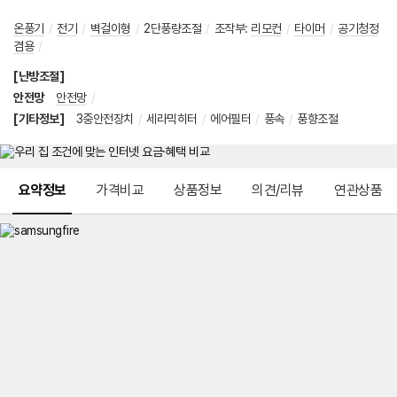
온풍기
/
전기
/
벽걸이형
/
2단풍량조절
/
조작부
:
리모컨
/
타이머
/
공기청정
겸용
/
[난방조절]
안전망
안전망
/
[기타정보]
3중안전장치
/
세라믹히터
/
에어필터
/
풍속
/
풍향조절
메뉴 네비게이션
요약정보
가격비교
상품정보
의견/리뷰
연관상품