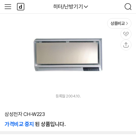
본문 바로가기
다
다나와
히터/난방기기
사
검
나
이
색
와
드
메
메
상품비교
인
뉴
관
심
공
유
등록월 2004.10.
삼성전자 CH-W223
가격비교 중지
된 상품입니다.