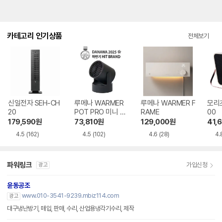
카테고리 인기상품
전체보기
신일전자 SEH-CH
루메나 WARMER
루메나 WARMER F
모리츠
20
POT PRO 미니 온
RAME
00
풍기
179,590
원
73,810
원
129,000
원
41,
4.5
(162)
4.5
(102)
4.6
(28)
4.
파워링크
가입신청
광고
윤동공조
www.010-3541-9239.mbiz114.com
광고
대구냉난방기, 매입, 판매, 수리, 산업용냉각기수리, 제작