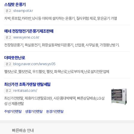
스팀팟 온풍기
steampot.kr
광고
차박,루프탑,카라반,낚시등 야외에 설치하는 온풍기, 질식위험 제로, 맑은공기 가열
예네 천장형전기온풍기제조판매
www.yene.co.kr
광고
천장형온풍기, 욕실용전기, 화장실동파방지온풍기, 산업용, 사무실용, 가정용난방기.
더따뜻한난로
blog.naver.com/wwsys05
광고
펠릿난로 ,펠릿연료, 우드펠릿, 펠릿, 화목난로,난로부자재,난로설치전문업체
최신가전 초특가렌탈 렌탈세일
rentalsail.com/
광고
최신가전렌탈, 제휴카드렌탈료0원, 사은품대박혜택, 빠른상담배송,LG삼
성 신제품렌탈
주방가전렌탈
생활가전렌탈
환경가전렌탈
빠른배송 안내