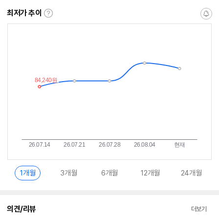
최저가 추이
최
알
저
림
가
받
추
는
이
중
란?
1개월
3개월
6개월
12개월
24개월
의견/리뷰
더보기