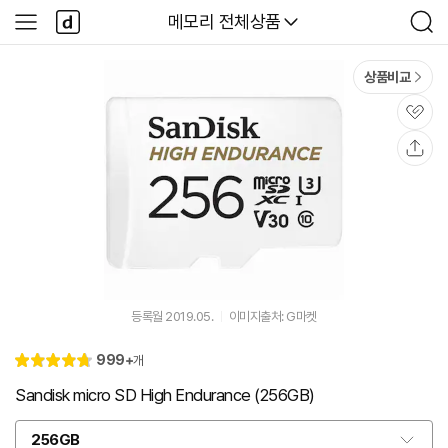
본문 바로가기
다
다나와
메모리 전체상품
사
검
나
이
색
와
드
메
메
상품비교
인
뉴
관
심
공
유
등록월 2019.05.
이미지출처: G마켓
리
999+
개
별
4.
뷰
점
8
Sandisk micro SD High Endurance (256GB)
256GB
옵