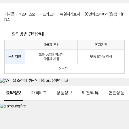
피처폰
/
비즈니스모드
/
프리모드
/
듀얼시각표시
/
30만화소카메라(옵션)
/
lr
DA
할인방법 간략안내
요금제 조건
유지기간
통
통
신
보통 5만원 이상의
사
신
공시지원
보통 6개월 이상
요금제 사용
할
사
인
공
더보기
방
시
법
지
원
및
메뉴 네비게이션
선
요약정보
가격비교
상품정보
의견/리뷰
연관상품
택
약
정
주
적
용
요