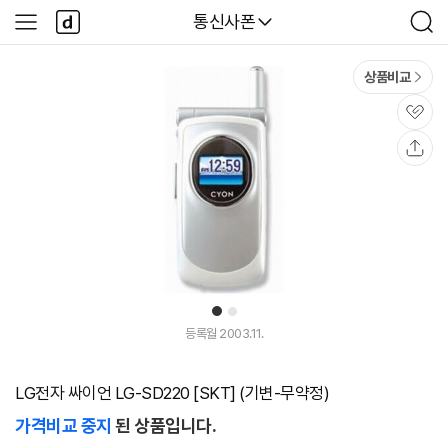
본문 바로가기
다
다나와
통신사폰
사
검
나
이
색
와
드
메
메
상품비교
인
뉴
관
심
공
유
1
2
등록월 2003.11.
LG전자 싸이언 LG-SD220 [SKT] (기변-무약정)
가격비교 중지
된 상품입니다.