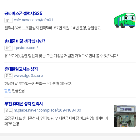
공짜버스폰 갤럭시S25
cafe.naver.com/tofm01
광고
갤럭시S25 보조금성지 전국택배, 57만 회원, 14년 운영, 당일출고
휴대폰 바꿀 생각 있다면?
lgustore.com/
광고
유스토어닷컴엔 당신이 찾는 모든 기종을 저렴한 가격으로 만나 볼 수 있으니까!
휴대폰알고사는 성지
www.algo3.store
광고
현금완납 부가없는 카드없는 온라인휴대폰성지
할인
현금완납
부천 휴대폰 성지 갤럭시
m.place.naver.com/place/2094188400
광고
오정구 대표 휴대폰성지, 인터넷+TV 지원금 타매장 비교환영! 네이버 카
페75만명