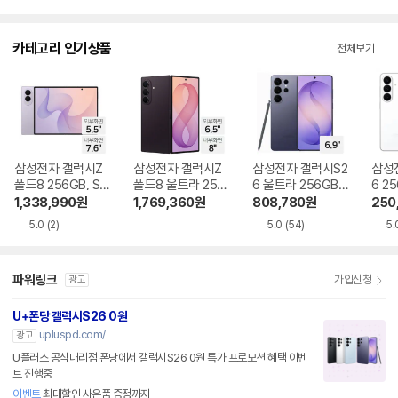
뷰
뷰
점
점
니
수
수
다.
카테고리 인기상품
전체보기
삼성전자 갤럭시Z
삼성전자 갤럭시Z
삼성전자 갤럭시S2
삼성
폴드8 256GB, SK
폴드8 울트라 256
6 울트라 256GB,
6 25
T 기기변경 완납
GB, SKT 기기변경
SKT 기기변경 완납
기변
1,338,990
원
1,769,360
원
808,780
원
250
완납
5.0
(2)
5.0
(54)
5.
파워링크
가입신청
광고
U+폰당 갤럭시S26 0원
upluspd.com/
광고
U플러스 공식대리점 폰당에서 갤럭시S26 0원 특가 프로모션 혜택 이벤
트 진행중
이벤트
최대할인 사은품 증정까지