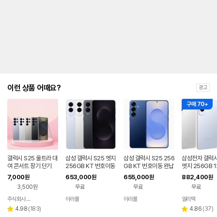
금
제
안
내
및
유
지
해
야
되
는
이런 상품 어때요?
광고
대
략
구매 70+
적
인
기
간
을
안
내
갤럭시 S25 울트라 대
삼성 갤럭시 S25 엣지
삼성 갤럭시 S25 256
삼성전자 갤럭시
를
여 콘서트 장기 단기
256GB KT 번호이동
GB KT 번호이동 완납
엣지 256GB 1
완납 80요금제
80요금제
얼심 + eSIM 
나
7,000
653,000
655,000
882,400
원
원
원
원
제 폰 티타늄실
타
3,500원
무료
무료
무료
자납부
내
는
주식회사 폰빌리지
아라몰
아라몰
얼리텍
네이버
표
페이
리
리
4.98
(
183
)
4.86
(
37
)
별
별
입