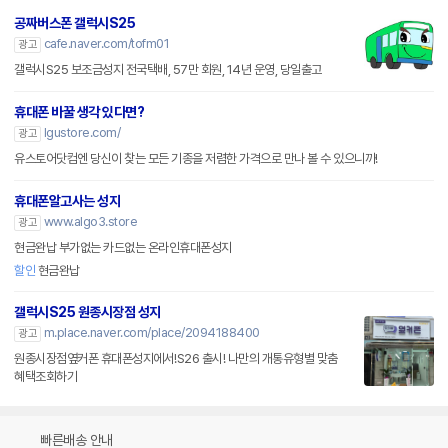
공짜버스폰 갤럭시S25
cafe.naver.com/tofm01
광고
갤럭시S25 보조금성지 전국택배, 57만 회원, 14년 운영, 당일출고
휴대폰 바꿀 생각 있다면?
lgustore.com/
광고
유스토어닷컴엔 당신이 찾는 모든 기종을 저렴한 가격으로 만나 볼 수 있으니까!
휴대폰알고사는 성지
www.algo3.store
광고
현금완납 부가없는 카드없는 온라인휴대폰성지
할인
현금완납
갤럭시S25 원종시장점 성지
m.place.naver.com/place/2094188400
광고
원종시장점옆커폰 휴대폰성지에서!S26 출시! 나만의 개통유형별 맞춤
혜택조회하기
빠른배송 안내