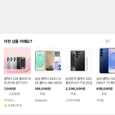
제
안
내
및
유
지
해
야
되
는
이런 상품 어때요?
광고
대
략
적
인
기
간
을
안
내
갤럭시 S25 울트라 대
삼성 갤럭시 S25+/ S
삼성전자 갤럭시 S25
삼성 갤럭시 S2
를
여 콘서트 장기 단기
25 플러스 SM-S936
울트라 5G 1TB [자급
GB KT 기기변
U/S936B 휴대폰 액
제] 티타늄블랙
나
7,000
169,000
2,290,000
655,000
원
원
원
원
세서리에 적합한 프레
타
3,500원
무료
무료
무료
임 포함 오리지널 AM
내
OLED 스크린
는
주식회사 폰빌리지
aliexpress
스마트리퍼몰
아라몰
네이버
표
페이
리
4.98
(
183
)
별
입
뷰
점
니
수