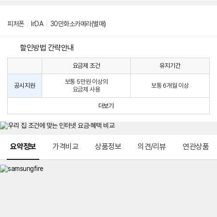
피처폰
/
lrDA
/
30만화소카메라(별매)
할인방법 간략안내
요금제 조건
유지기간
통
통
신
보통 5만원 이상의
사
신
공시지원
보통 6개월 이상
요금제 사용
할
사
인
공
더보기
방
시
법
지
원
및
메뉴 네비게이션
선
요약정보
가격비교
상품정보
의견/리뷰
연관상품
택
약
정
주
적
용
요
금