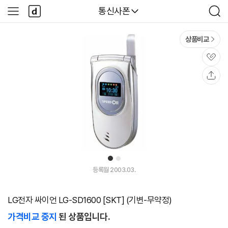
본문 바로가기
다
다나와
통신사폰
사
검
나
이
색
와
드
메
메
상품비교
인
뉴
관
심
공
유
1
2
등록월 2003.03.
LG전자 싸이언 LG-SD1600 [SKT] (기변-무약정)
가격비교 중지
된 상품입니다.