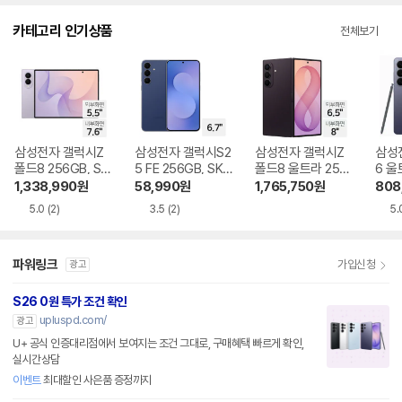
다.
카테고리 인기상품
전체보기
삼성전자 갤럭시Z
삼성전자 갤럭시S2
삼성전자 갤럭시Z
삼성
폴드8 256GB, SK
5 FE 256GB, SKT
폴드8 울트라 256
6 울
T 기기변경 완납
기기변경 완납
GB, SKT 기기변경
SKT
1,338,990
원
58,990
원
1,765,750
원
808
완납
5.0
(2)
3.5
(2)
5.
파워링크
가입신청
광고
S26 0원 특가 조건 확인
upluspd.com/
광고
U+ 공식 인증대리점에서 보여지는 조건 그대로, 구매혜택 빠르게 확인,
실시간상담
이벤트
최대할인 사은품 증정까지